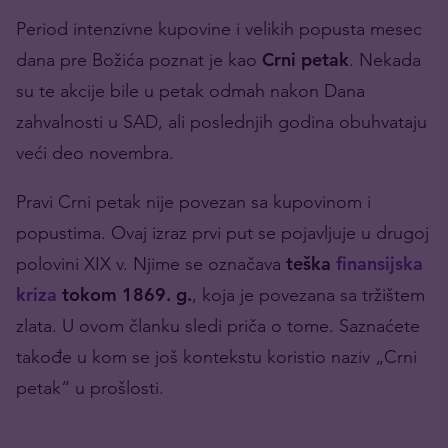
Period intenzivne kupovine i velikih popusta mesec
dana pre Božića poznat je kao
Crni petak
. Nekada
su te akcije bile u petak odmah nakon Dana
zahvalnosti u SAD, ali poslednjih godina obuhvataju
veći deo novembra.
Pravi Crni petak nije povezan sa kupovinom i
popustima. Ovaj izraz prvi put se pojavljuje u drugoj
polovini XIX v. Njime se označava
teška
finansijska
kriza
tokom 1869. g.
, koja je povezana sa tržištem
zlata. U ovom članku sledi priča o tome. Saznaćete
takođe u kom se još kontekstu koristio naziv „Crni
petak“ u prošlosti.