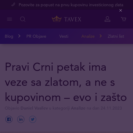
Pozovite za popust na prvu kupovinu investicionog zlata
Close
Blog
PR Objave
Vesti
Analize
Zlatni list
Pravi Crni petak ima
veze sa zlatom, a ne s
kupovinom – evo i zašto
Objavio
Daniel Vasilev
u kategoriji
Analize
na dan 24.11.2023