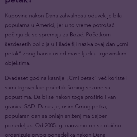
Kupovina nakon Dana zahvalnosti oduvek je bila
popularna u Americi, jer u to vreme potrošači
počinju da se spremaju za Božić. Početkom
šezdesetih policija u Filadelfiji naziva ovaj dan „crni
petak“ zbog haosa usled mase ljudi u trgovinskim
objektima.
Dvadeset godina kasnije „Crni petak“ već koriste i
sami trgovci kao početak šoping sezone sa
popustima. Da bi se nakon toga proširio i van
granica SAD. Danas je, osim Crnog petka,
popularan dan sa onlajn sniženjima Sajber
ponedeljak. Od 2005. g. naovamo on se obično
organizuje prvog ponedeljka nakon Dana