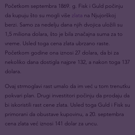
Početkom septembra 1869. g. Fisk i Guld počinju
da kupuju što su mogli više
zlata
na Njujorškoj
berzi. Samo za nedelju dana njih dvojica uložili su
1,5 miliona dolara, što je bila značajna suma za to
vreme. Usled toga cena zlata ubrzano raste.
Početkom godine ona iznosi 27 dolara, da bi za
nekoliko dana dostigla najpre 132, a nakon toga 137
dolara.
Ovaj strmoglavi rast umalo da im već u tom trenutku
pokvari plan. Drugi investitori počinju da prodaju da
bi iskoristili rast cene zlata. Usled toga Guld i Fisk su
primorani da obustave kupovinu, a 20. septembra
cena zlata već iznosi 141 dolar za uncu.