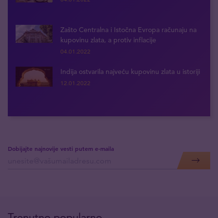
Zašto Centralna i Istočna Evropa računaju na
kupovinu zlata, a protiv inflacije
04.01.2022
Indija ostvarila najveću kupovinu zlata u istoriji
12.01.2022
Dobijajte najnovije vesti putem e-maila
Trenutno popularno