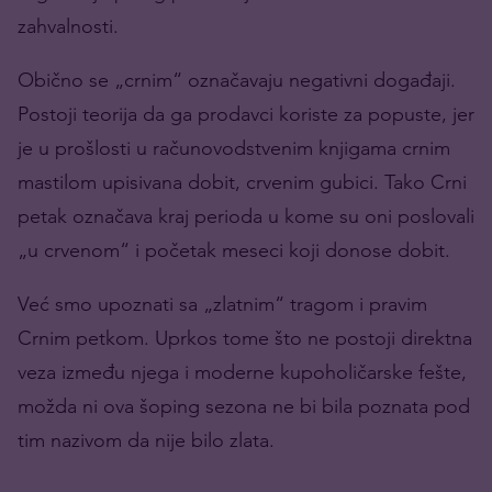
zahvalnosti.
Obično se „crnim“ označavaju negativni događaji.
Postoji teorija da ga prodavci koriste za popuste, jer
je u prošlosti u računovodstvenim knjigama crnim
mastilom upisivana dobit, crvenim gubici. Tako Crni
petak označava kraj perioda u kome su oni poslovali
„u crvenom“ i početak meseci koji donose dobit.
Već smo upoznati sa „zlatnim“ tragom i pravim
Crnim petkom. Uprkos tome što ne postoji direktna
veza između njega i moderne kupoholičarske fešte,
možda ni ova šoping sezona ne bi bila poznata pod
tim nazivom da nije bilo zlata.