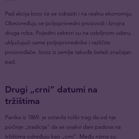
Pad akcija brzo će se odraziti i na realnu ekonomiju.
Obezvređuju se poljoprivredni proizvodi i brojna
druga roba. Pojedini sektori su na ozbiljnom udaru,
uključujući same poljoprivrednike i različite
proizvođače. Izvoz iz zemlje takođe beleži značajan
pad.
Drugi „crni“ datumi na
tržištima
Panika iz 1869. je ostavila toliki trag da od nje
počinje „tradicija“ da se ovakvi dani padova na
tržištima određuju kao „crni“. Među njima su: