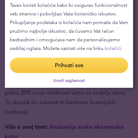
Tavex koristi kolačiće kako bi osigurao funkcionalnost
veb stranice i poboljšao Vaše korisničko iskustvo.
Prikupljanje podataka iz kolačića nam pomaže da Vam
pružimo najbolje iskustvo, da čuvamo Vaš račun
bezbednim i omogućava nam da personalizujemo
sadržaj oglasa. Možete saznati više na linku
kolačići.
Ilustracija „Scene iz Zlatne dvorane u Njujorku“. Trgovci nisu oduševljeni
Prihvati sve
padom. Izvor: Kongresna biblioteka
Uredi saglasnost
Tržišta akcija beleže pad, pri čemu berze gube
preko 20% svoje vrednosti samo za nedelju dana.
To dovodi do naknadnih bankrota finansijskih
institucija.
Više o ovoj temi:
Anatomija svake ekonomske
krize