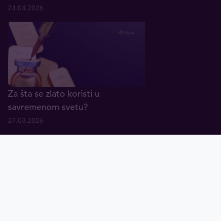
24.04.2026
Za šta se zlato koristi u
savremenom svetu?
27.03.2026
O nama