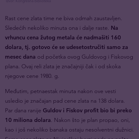
Izvor: Kongresna biblioteka
Rast cene zlata time ne biva odmah zaustavljen.
Sledećih nekoliko minuta ona i dalje raste.
Na
vrhuncu cena žutog metala će nadmašiti 160
dolara, tj. gotovo će se udesetostručiti samo za
mesec dana
od početka ovog Guldovog i Fiskovog
plana. Ovaj reli zlata je značajniji čak i od skoka
njegove cene 1980. g.
Međutim, petnaestak minuta nakon ove vesti
usledio je značajan pad cene zlata na 138 dolara.
Par dana ranije
Guldov i Fiskov profit bio bi preko
10 miliona dolara
. Nakon što je plan propao, oni,
kao i još nekoliko banaka ostaju nesolventni dužnici.