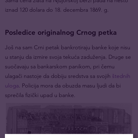
Sama cena zlata na Njujorškoj berzi pada na nešto
iznad 120 dolara do 18. decembra 1869. g.
Posledice originalnog Crnog petka
Još na sam Crni petak bankrotiraju banke koje nisu
u stanju da izmire svoja tekuća zaduženja. Druge se
suočavaju sa bankarskom panikom, pri čemu
ulagači nastoje da dobiju sredstva sa svojih
štednih
uloga
. Policija mora da obuzda masu ljudi da bi
sprečila fizički upad u banke.