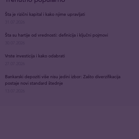
Šta je rizični kapital i kako njime upravljati
31.07.2026
Šta su hartije od vrednosti: definicija i ključni pojmovi
30.07.2026
Vrste investicija i kako odabrati
27.07.2026
Bankarski depoziti više nisu jedini izbor: Zašto diverzifikacija
postaje novi standard štednje
13.07.2026