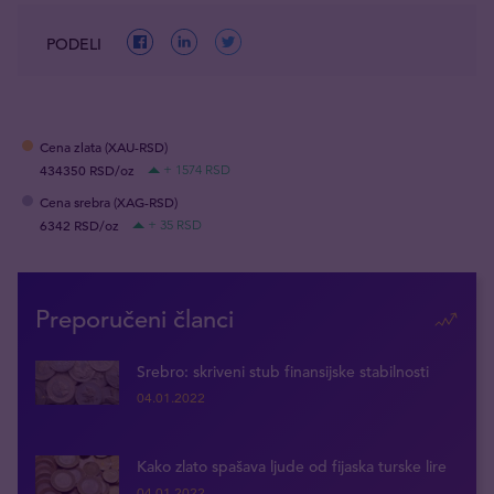
PODELI
Cena zlata (XAU-RSD)
434350 RSD/oz
+ 1574 RSD
Cena srebra (XAG-RSD)
6342 RSD/oz
+ 35 RSD
Preporučeni članci
Srebro: skriveni stub finansijske stabilnosti
04.01.2022
Kako zlato spašava ljude od fijaska turske lire
04.01.2022