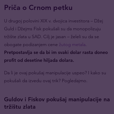
Priča o Crnom petku
U drugoj polovini XIX v. dvojica investitora – Džej
Guld i Džejms Fisk pokušali su da monopolizuju
tržište zlata u SAD. Cilj je jasan – želeli su da se
obogate podizanjem cene
žutog metala
.
Pretpostavlja se da bi im svaki dolar rasta doneo
profit od desetine hiljada dolara.
Da li je ovaj pokušaj manipulacije uspeo? I kako su
pokušali da izvedu ovaj trik? Pogledajmo.
Guldov i Fiskov pokušaj manipulacije na
tržištu zlata