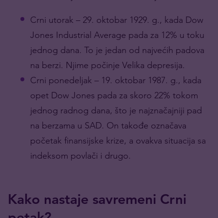
Crni utorak – 29. oktobar 1929. g., kada Dow
Jones Industrial Average pada za 12% u toku
jednog dana. To je jedan od najvećih padova
na berzi. Njime počinje Velika depresija.
Crni ponedeljak – 19. oktobar 1987. g., kada
opet Dow Jones pada za skoro 22% tokom
jednog radnog dana, što je najznačajniji pad
na berzama u SAD. On takođe označava
početak finansijske krize, a ovakva situacija sa
indeksom povlači i drugo.
Kako nastaje savremeni Crni
petak?