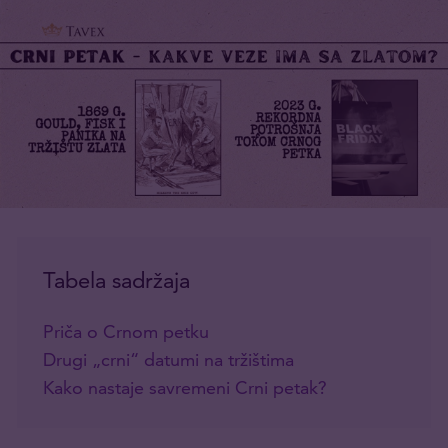
Tabela sadržaja
Priča o Crnom petku
Drugi „crni“ datumi na tržištima
Kako nastaje savremeni Crni petak?