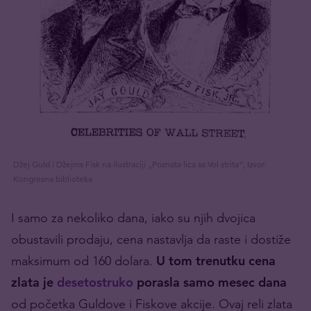
Džej Guld i Džejms Fisk na ilustraciji „Poznata lica sa Vol strita“, Izvor:
Kongresna biblioteka
I samo za nekoliko dana, iako su njih dvojica
obustavili prodaju, cena nastavlja da raste i dostiže
maksimum od 160 dolara.
U tom trenutku cena
zlata je
desetostruko
porasla samo mesec dana
od početka Guldove i Fiskove akcije. Ovaj reli zlata