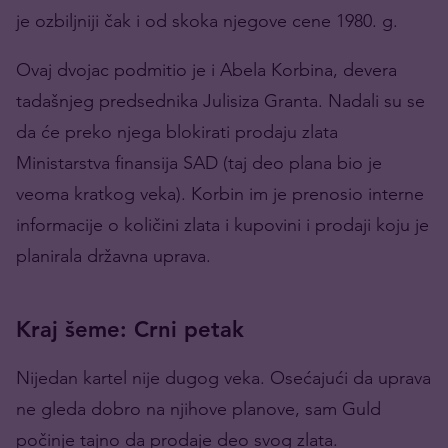
je ozbiljniji čak i od skoka njegove cene 1980. g.
Ovaj dvojac podmitio je i Abela Korbina, devera
tadašnjeg predsednika Julisiza Granta. Nadali su se
da će preko njega blokirati prodaju zlata
Ministarstva finansija SAD (taj deo plana bio je
veoma kratkog veka). Korbin im je prenosio interne
informacije o količini zlata i kupovini i prodaji koju je
planirala državna uprava.
Kraj šeme: Crni petak
Nijedan kartel nije dugog veka. Osećajući da uprava
ne gleda dobro na njihove planove, sam Guld
počinje tajno da prodaje deo svog zlata.