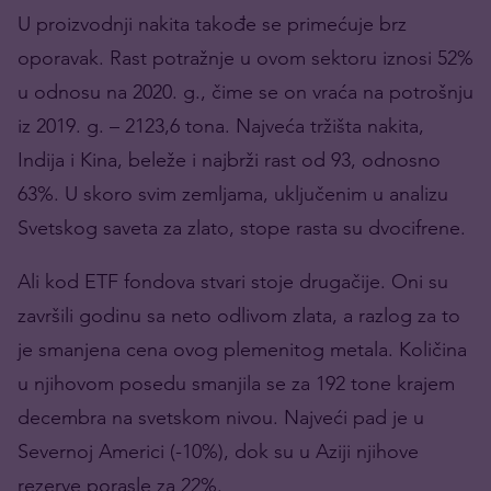
U proizvodnji nakita takođe se primećuje brz
oporavak. Rast potražnje u ovom sektoru iznosi 52%
u odnosu na 2020. g., čime se on vraća na potrošnju
iz 2019. g. – 2123,6 tona. Najveća tržišta nakita,
Indija i Kina, beleže i najbrži rast od 93, odnosno
63%. U skoro svim zemljama, uključenim u analizu
Svetskog saveta za zlato, stope rasta su dvocifrene.
Ali kod ETF fondova stvari stoje drugačije. Oni su
završili godinu sa neto odlivom zlata, a razlog za to
je smanjena cena ovog plemenitog metala. Količina
u njihovom posedu smanjila se za 192 tone krajem
decembra na svetskom nivou. Najveći pad je u
Severnoj Americi (-10%), dok su u Aziji njihove
rezerve porasle za 22%.