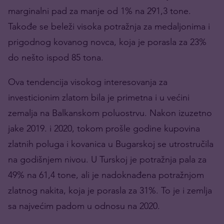
marginalni pad za manje od 1% na 291,3 tone.
Takođe se beleži visoka potražnja za medaljonima i
prigodnog kovanog novca, koja je porasla za 23%
do nešto ispod 85 tona.
Ova tendencija visokog interesovanja za
investicionim zlatom bila je primetna i u većini
zemalja na Balkanskom poluostrvu. Nakon izuzetno
jake 2019. i 2020, tokom prošle godine kupovina
zlatnih poluga i kovanica u Bugarskoj se utrostručila
na godišnjem nivou. U Turskoj je potražnja pala za
49% na 61,4 tone, ali je nadoknađena potražnjom
zlatnog nakita, koja je porasla za 31%. To je i zemlja
sa najvećim padom u odnosu na 2020.