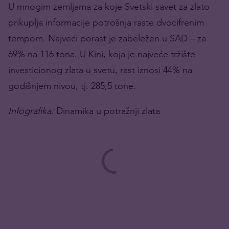
U mnogim zemljama za koje Svetski savet za zlato
prikuplja informacije potrošnja raste dvocifrenim
tempom. Najveći porast je zabeležen u SAD – za
69% na 116 tona. U Kini, koja je najveće tržište
investicionog zlata u svetu, rast iznosi 44% na
godišnjem nivou, tj. 285,5 tone.
Infografika:
Dinamika u potražnji zlata