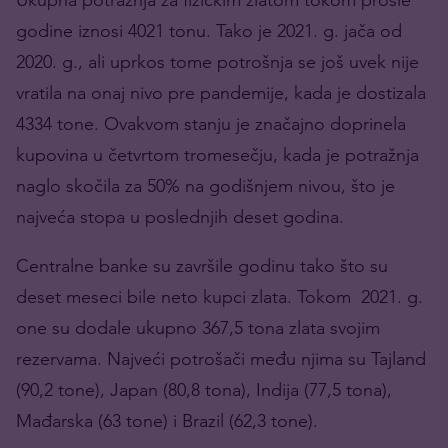
godine iznosi 4021 tonu. Tako je 2021. g. jača od
2020. g., ali uprkos tome potrošnja se još uvek nije
vratila na onaj nivo pre pandemije, kada je dostizala
4334 tone. Ovakvom stanju je značajno doprinela
kupovina u četvrtom tromesečju, kada je potražnja
naglo skočila za 50% na godišnjem nivou, što je
najveća stopa u poslednjih deset godina.
Centralne banke su završile godinu tako što su
deset meseci bile neto kupci zlata. Tokom 2021. g.
one su dodale ukupno 367,5 tona zlata svojim
rezervama. Najveći potrošači među njima su Tajland
(90,2 tone), Japan (80,8 tona), Indija (77,5 tona),
Mađarska (63 tone) i Brazil (62,3 tone).