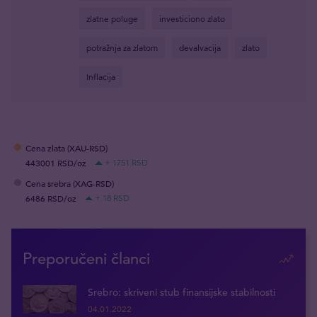
zlatne poluge
investiciono zlato
potražnja za zlatom
devalvacija
zlato
Inflacija
Cena zlata (XAU-RSD)
443001 RSD/oz
+ 1751 RSD
Cena srebra (XAG-RSD)
6486 RSD/oz
+ 18 RSD
Preporučeni članci
Srebro: skriveni stub finansijske stabilnosti
04.01.2022