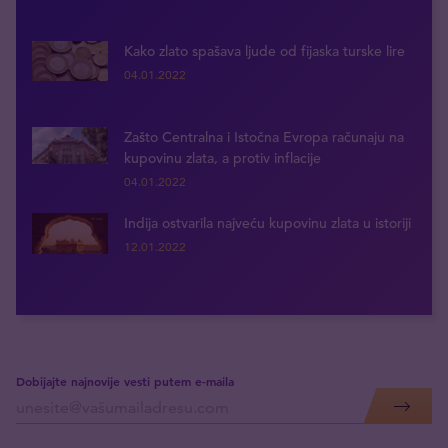
Kako zlato spašava ljude od fijaska turske lire
04.01.2022
Zašto Centralna i Istočna Evropa računaju na
kupovinu zlata, a protiv inflacije
04.01.2022
Indija ostvarila najveću kupovinu zlata u istoriji
12.01.2022
Dobijajte najnovije vesti putem e-maila