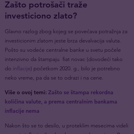
Zašto potrošači traže
investiciono zlato?
Glavno razlog zbog kojeg se povećava potražnja za
investicionim zlatom jeste brza devalvacija valuta.
Pošto su vodeće centralne banke u svetu počele
intenzivno da štampaju fiat novac (dovodeći tako
do
inflacije
) početkom 2020. g., bilo je potrebno
neko vreme, pa da se to odrazi i na cene.
Više o ovoj temi:
Zašto se štampa rekordna
količina valute, a prema centralnim bankama
inflacije nema
Nakon što se to desilo, u proteklim mesecima videli