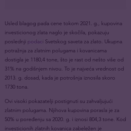
Usled blagog pada cene tokom 2021. g., kupovina
investicionog zlata naglo je skočila, pokazuju
poslednji
podaci
Svetskog saveta za zlato. Ukupna
potražnja za zlatnim polugama i kovanicama
dostigla je 1180,4 tone, što je rast od nešto više od
31% na godišnjem nivou. To je najveća vrednost od
2013. g. dosad, kada je potrošnja iznosila skoro
1730 tona.
Ovi visoki pokazatelji postignuti su zahvaljujući
zlatnim polugama. Njihova kupovina porasla je za
50% u poređenju sa 2020. g. i iznosi 804,3 tone. Kod
investicionih zlatnih kovanica zabeležen je