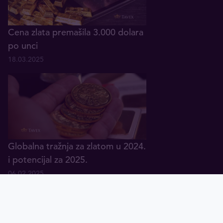
Cena zlata premašila 3.000 dolara
po unci
18.03.2025
Globalna tražnja za zlatom u 2024.
i potencijal za 2025.
06.02.2025