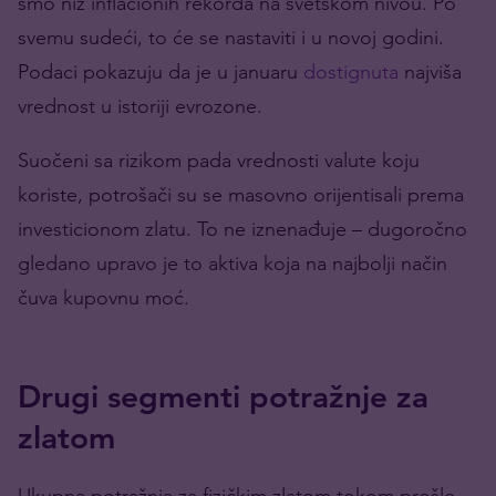
smo niz inflacionih rekorda na svetskom nivou. Po
svemu sudeći, to će se nastaviti i u novoj godini.
Podaci pokazuju da je u januaru
dostignuta
najviša
vrednost u istoriji evrozone.
Suočeni sa rizikom pada vrednosti valute koju
koriste, potrošači su se masovno orijentisali prema
investicionom zlatu. To ne iznenađuje – dugoročno
gledano upravo je to aktiva koja na najbolji način
čuva kupovnu moć.
Drugi segmenti potražnje za
zlatom
Ukupna potražnja za fizičkim zlatom tokom prošle