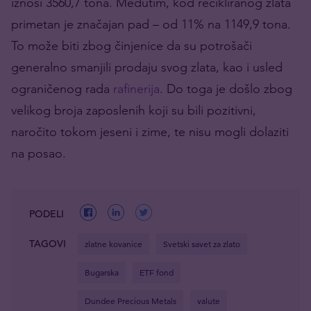
iznosi 3560,7 tona. Međutim, kod recikliranog zlata
primetan je značajan pad – od 11% na 1149,9 tona.
To može biti zbog činjenice da su potrošači
generalno smanjili prodaju svog zlata, kao i usled
ograničenog rada
rafinerija
. Do toga je došlo zbog
velikog broja zaposlenih koji su bili pozitivni,
naročito tokom jeseni i zime, te nisu mogli dolaziti
na posao.
PODELI
TAGOVI
zlatne kovanice
Svetski savet za zlato
Bugarska
ETF fond
Dundee Precious Metals
valute