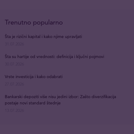
Trenutno popularno
Šta je rizični kapital i kako njime upravljati
31.07.2026
Šta su hartije od vrednosti: definicija i ključni pojmovi
30.07.2026
Vrste investicija i kako odabrati
27.07.2026
Bankarski depoziti više nisu jedini izbor: Zašto diverzifikacija
postaje novi standard štednje
13.07.2026