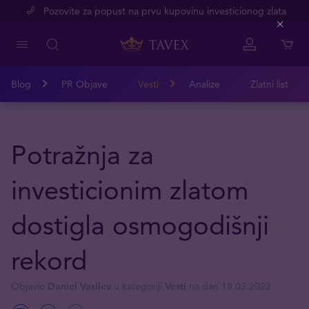
Pozovite za popust na prvu kupovinu investicionog zlata
Close
Blog
PR Objave
Vesti
Analize
Zlatni list
Potražnja za
investicionim zlatom
dostigla osmogodišnji
rekord
Objavio
Daniel Vasilev
u kategoriji
Vesti
na dan 18.03.2022