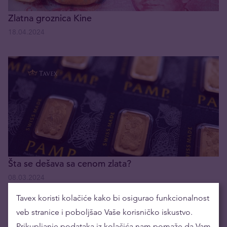
Zlatna groznica Kine
18.04.2024
Šta se dešava sa cenom zlata?
08.03.2024
Tavex koristi kolačiće kako bi osigurao funkcionalnost
veb stranice i poboljšao Vaše korisničko iskustvo.
Prikupljanje podataka iz kolačića nam pomaže da Vam