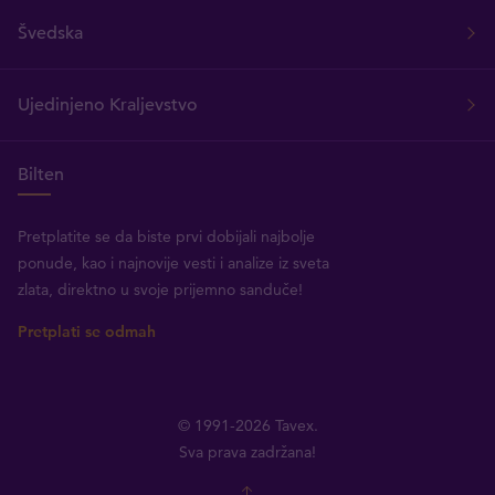
Švedska
Ujedinjeno Kraljevstvo
Bilten
Pretplatite se da biste prvi dobijali najbolje
ponude, kao i najnovije vesti i analize iz sveta
zlata, direktno u svoje prijemno sanduče!
Pretplati se odmah
© 1991-2026 Tavex.
Sva prava zadržana!