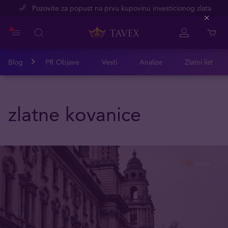
Pozovite za popust na prvu kupovinu investicionog zlata
Close
Blog
PR Objave
Vesti
Analize
Zlatni list
zlatne kovanice