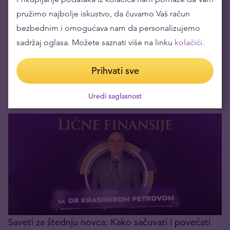
pružimo najbolje iskustvo, da čuvamo Vaš račun
bezbednim i omogućava nam da personalizujemo
sadržaj oglasa. Možete saznati više na linku
kolačići.
Prihvati sve
Koja je čistoća investicionog zlata
Uredi saglasnost
13.11.2023
Saveti za štednju novca: Kako sačuvati i povećati