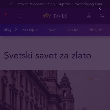
Pozovite za popust na prvu kupovinu investicionog zlata
Close
Blog
PR Objave
Vesti
Analize
Zlatni list
Svetski savet za zlato