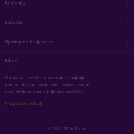
Rumunija
Švedska
Ujedinjeno Kraljevstvo
Bilten
Pretplatite se da biste prvi dobijali najbolje
ponude, kao i najnovije vesti i analize iz sveta
zlata, direktno u svoje prijemno sanduče!
Pretplati se odmah
© 1991-2026 Tavex.