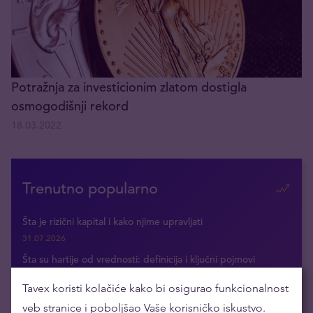
Potražnja za investicionim zlatom dostigla
osmogodišnji rekord
18.03.2022
Trenutno popularno
Šta je rizični kapital i kako njime upravljati
31.07.2026
Šta su hartije od vrednosti: definicija i ključni pojmovi
30.07.2026
Tavex koristi kolačiće kako bi osigurao funkcionalnost
Vrste investicija i kako odabrati
veb stranice i poboljšao Vaše korisničko iskustvo.