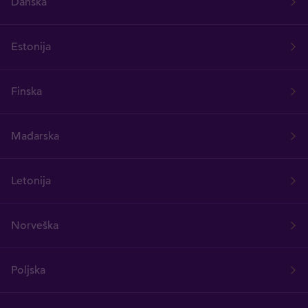
Danska
Estonija
Finska
Mađarska
Letonija
Norveška
Poljska