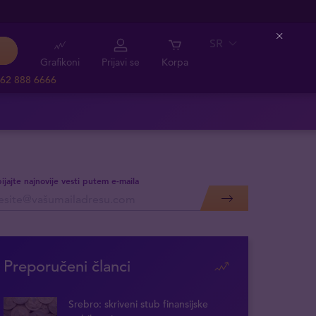
SR
Close
Grafikoni
Prijavi se
Korpa
62 888 6666
ijajte najnovije vesti putem e-maila
Preporučeni članci
Srebro: skriveni stub finansijske