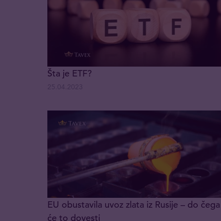
Šta je ETF?
25.04.2023
EU obustavila uvoz zlata iz Rusije – do čega
će to dovesti