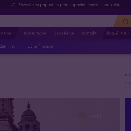
Pozovite za popust na prvu kupovinu investicionog zlata
 nama
Konsultacije
Zaposlenje
Kontakti
Blog
+381 
latni list
Lične finansije
Dob