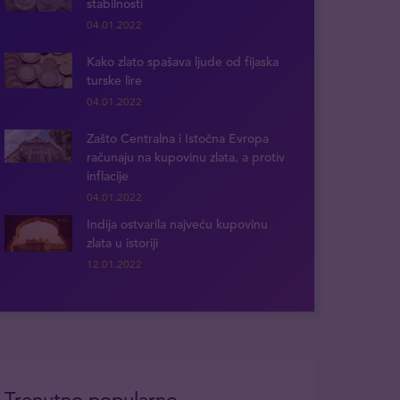
stabilnosti
04.01.2022
Kako zlato spašava ljude od fijaska
turske lire
04.01.2022
Zašto Centralna i Istočna Evropa
računaju na kupovinu zlata, a protiv
inflacije
04.01.2022
Indija ostvarila najveću kupovinu
zlata u istoriji
12.01.2022
Trenutno popularno