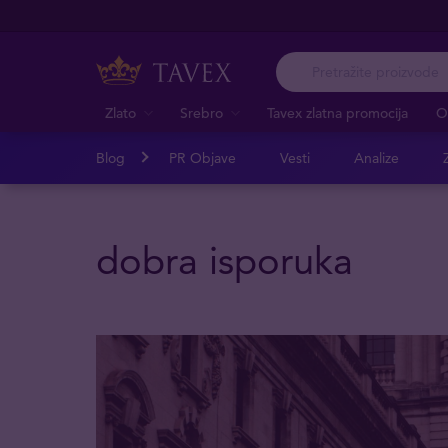
Zlato
Srebro
Tavex zlatna promocija
O
Blog
PR Objave
Vesti
Analize
Z
dobra isporuka