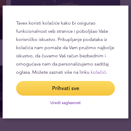
Tavex koristi kolačiće kako bi osigurao
funkcionalnost veb stranice i poboljšao Vaše
korisničko iskustvo. Prikupljanje podataka iz
Istina o zlatnim rezervama u Fort Noksu
kolačića nam pomaže da Vam pružimo najbolje
08.08.2022
iskustvo, da čuvamo Vaš račun bezbednim i
omogućava nam da personalizujemo sadržaj
oglasa. Možete saznati više na linku
kolačići.
Prihvati sve
Uredi saglasnost