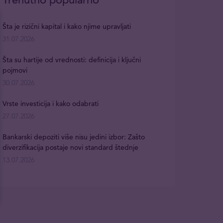
Šta je rizični kapital i kako njime upravljati
31.07.2026
Šta su hartije od vrednosti: definicija i ključni
pojmovi
30.07.2026
Vrste investicija i kako odabrati
27.07.2026
Bankarski depoziti više nisu jedini izbor: Zašto
diverzifikacija postaje novi standard štednje
13.07.2026