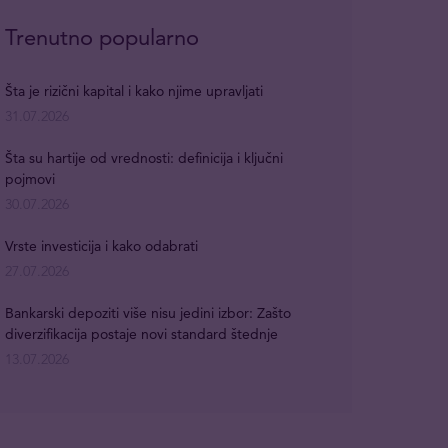
Trenutno popularno
Šta je rizični kapital i kako njime upravljati
31.07.2026
Šta su hartije od vrednosti: definicija i ključni
pojmovi
30.07.2026
Vrste investicija i kako odabrati
27.07.2026
Bankarski depoziti više nisu jedini izbor: Zašto
diverzifikacija postaje novi standard štednje
13.07.2026