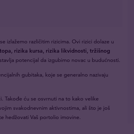
e izlažemo različitim rizicima. Ovi rizici dolaze u
opa, rizika kursa, rizika likvidnosti, tržišnog
dstavlja potencijal da izgubimo novac u budućnosti.
encijalnih gubitaka, koje se generalno nazivaju
i. Takođe ću se osvrnuti na to kako velike
svojim svakodnevnim aktivnostima, ali što je još
e hedžovati Vaš portolio imovine.