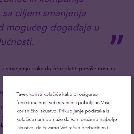
sa ciljem smanjenja
 od mogućeg događaja u
ućnosti.
 smanjenju rizika da ćete platiti previše novca u
eg svakodnevnog života bi bili:
Tavex koristi kolačiće kako bi osigurao
funkcionalnost veb stranice i poboljšao Vaše
mo kuću u slučaju da počne da pada kiša;
korisničko iskustvo. Prikupljanje podataka iz
zbegli saobraćaj i ne zakasnili na posao;
kolačića nam pomaže da Vam pružimo najbolje
 da ne bismo nekoga povredili.
iskustvo, da čuvamo Vaš račun bezbednim i