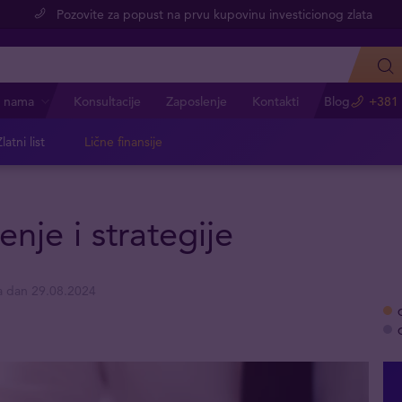
Pozovite za popust na prvu kupovinu investicionog zlata
 nama
Konsultacije
Zaposlenje
Kontakti
Blog
+381 
latni list
Lične finansije
nje i strategije
 dan 29.08.2024