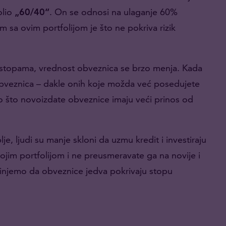
olio
„60/40“
. On se odnosi na ulaganje 60%
m sa ovim portfolijom je što ne pokriva rizik
stopama, vrednost obveznica se brzo menja. Kada
obveznica – dakle onih koje možda već posedujete
o što novoizdate obveznice imaju veći prinos od
lje, ljudi su manje skloni da uzmu kredit i investiraju
vojim portfolijom i ne preusmeravate ga na novije i
injemo da obveznice jedva pokrivaju stopu