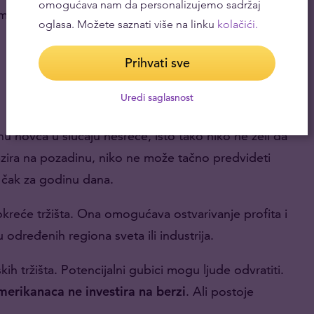
omogućava nam da personalizujemo sadržaj
 načinima da se razume šta je hedžing i zašto je
oglasa. Možete saznati više na linku
kolačići.
Prihvati sve
Uredi saglasnost
inu novca u slučaju nesreće, isto tako niko ne želi da
bzira na pozadinu, niko ne može tačno predvideti
li čak za godinu dana.
kreće tržišta. Ona omogućava ostvarivanje profita i
određenih regiona sveta ili industrija.
ih tržišta. Potencijalni gubici mogu ljude odvratiti.
erikanaca ne investira na berzi
. Ali postoje