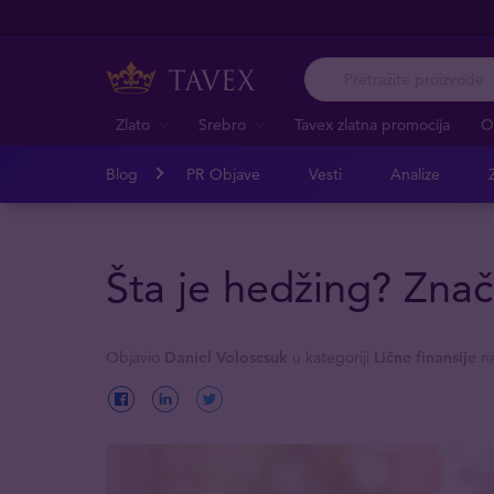
Zlato
Srebro
Tavex zlatna promocija
O
Blog
PR Objave
Vesti
Analize
Z
Šta je hedžing? Znače
Objavio
Daniel Voloscsuk
u kategoriji
Lične finansije
na