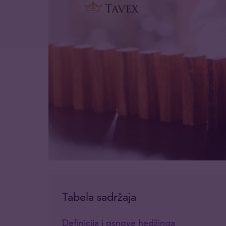
Tabela sadržaja
Definicija i osnove hedžinga