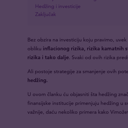
Hedžing i investicije
Zaključak
Bez obzira na investiciju koju pravimo, uvek s
obliku
inflacionog rizika, rizika kamatnih st
rizika i tako dalje
. Svaki od ovih rizika pre
Ali postoje strategije za smanjenje ovih pot
hedžing.
U ovom članku ću objasniti šta hedžing znač
finansijske institucije primenjuju hedžing u 
važnije, daću nekoliko primera kako Vimožet