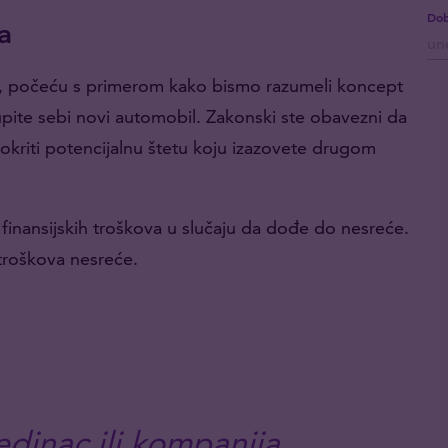
Dob
a
a, počeću s primerom kako bismo razumeli koncept
upite sebi novi automobil. Zakonski ste obavezni da
pokriti potencijalnu štetu koju izazovete drugom
finansijskih troškova u slučaju da dođe do nesreće.
h troškova nesreće.
edinac ili kompanija