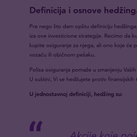
Definicija i osnove hedžing
Pre nego što dam opštu definiciju hedžing
iza ove investicione strategije. Recimo da k
kupite osiguranje za njega, ali ono koje će 
vozaču ili običnom pešaku.
Polisa osiguranja pomaže u smanjenju Vaših 
U suštini, Vi se hedžujete protiv finansijski
U jednostavnoj definiciji, hedžing su:
Akcije koje poj