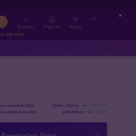
SR
Close
Grafikoni
Prijavi se
Korpa
62 888 6666
Cena zlata (XAU-RSD)
434661 RSD/oz
+ 11705 RSD
Cena srebra (XAG-RSD)
6288 RSD/oz
+ 32 RSD
Preporučeni članci