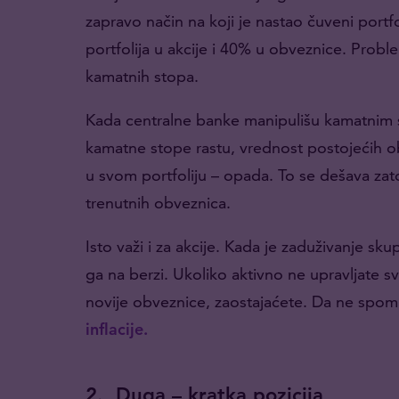
zapravo način na koji je nastao čuveni portf
portfolija u akcije i 40% u obveznice. Proble
kamatnih stopa.
Kada centralne banke manipulišu kamatnim 
kamatne stope rastu, vrednost postojećih 
u svom portfoliju – opada. To se dešava zat
trenutnih obveznica.
Isto važi i za akcije. Kada je zaduživanje skup
ga na berzi. Ukoliko aktivno ne upravljate s
novije obveznice, zaostajaćete. Da ne spom
inflacije.
2.
Duga – kratka pozicija