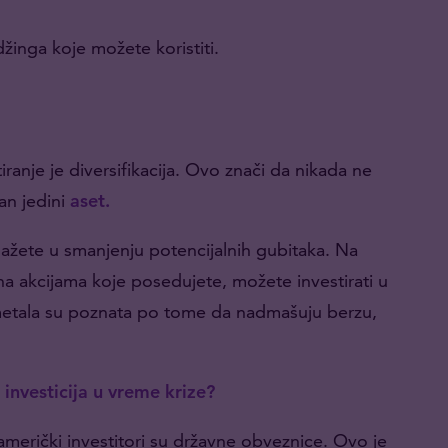
inga koje možete koristiti.
iranje je diversifikacija. Ovo znači da nikada ne
an jedini
aset.
ažete u smanjenju potencijalnih gubitaka. Na
 na akcijama koje posedujete, možete investirati u
etala su poznata po tome da nadmašuju berzu,
 investicija u vreme krize?
američki investitori su državne obveznice. Ovo je