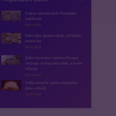
Srebro: skriveni stub finansijske
stabilnosti
04.01.2022
Kako zlato spašava ljude od fijaska
turske lire
04.01.2022
Zašto Centralna i Istočna Evropa
računaju na kupovinu zlata, a protiv
inflacije
04.01.2022
Indija ostvarila najveću kupovinu
zlata u istoriji
12.01.2022