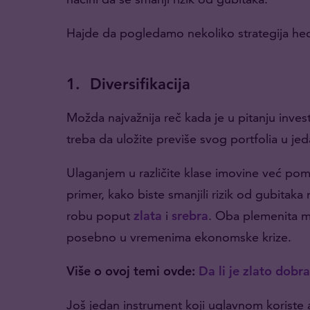
Hajde da pogledamo nekoliko strategija hedž
1.
Diversifikacija
Možda najvažnija reč kada je u pitanju invest
treba da uložite previše svog portfolia u jed
Ulaganjem u različite klase imovine već pom
primer, kako biste smanjili rizik od gubitaka
robu poput
zlata
i
srebra
. Oba plemenita m
posebno u vremenima ekonomske krize.
Više o ovoj temi ovde:
Da li je zlato dobra
Još jedan instrument koji uglavnom koriste 