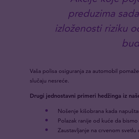
preduzima sada 
izloženosti riziku
bud
Vaša polisa osiguranja za automobil pomaže u
slučaju nesreće.
Drugi jednostavni primeri hedžinga iz naš
Nošenje kišobrana kada napušta
Polazak ranije od kuće da bismo i
Zaustavljanje na crvenom svetlu