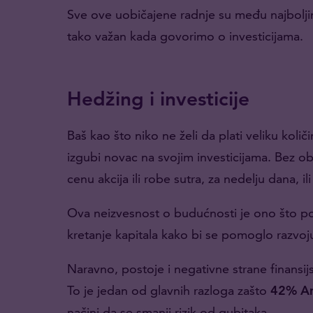
Sve ove uobičajene radnje su među najboljim
tako važan kada govorimo o investicijama.
Hedžing i investicije
Baš kao što niko ne želi da plati veliku količ
izgubi novac na svojim investicijama. Bez o
cenu akcija ili robe sutra, za nedelju dana, i
Ova neizvesnost o budućnosti je ono što po
kretanje kapitala kako bi se pomoglo razvoju 
Naravno, postoje i negativne strane finansijsk
To je jedan od glavnih razloga zašto
42% Am
načini da se smanji rizik od gubitaka.