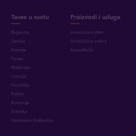
Tavex u svetu
Proizvodi i usluge
Bugarska
Investiciono zlato
Danska
Investiciono srebro
Estonija
Konsultacije
Finska
Mađarska
Letonija
Norveška
Poljska
Rumunija
Švedska
Ujedinjeno Kraljevstvo