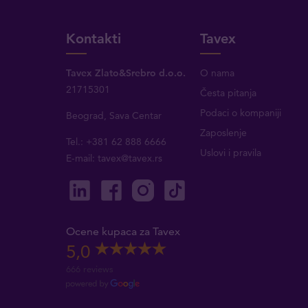
Kontakti
Tavex
Tavex Zlato&Srebro d.o.o.
O nama
21715301
Česta pitanja
Podaci o kompaniji
Beograd, Sava Centar
Zaposlenje
Tel.: +381 62 888 6666
Uslovi i pravila
E-mail:
tavex@tavex.rs
Ocene kupaca za Tavex
5,0
666 reviews