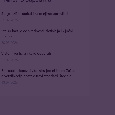
Šta je rizični kapital i kako njime upravljati
31.07.2026
Šta su hartije od vrednosti: definicija i ključni
pojmovi
30.07.2026
Vrste investicija i kako odabrati
27.07.2026
Bankarski depoziti više nisu jedini izbor: Zašto
diverzifikacija postaje novi standard štednje
13.07.2026