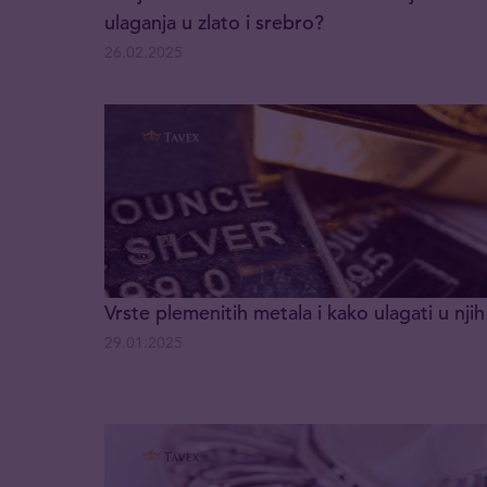
ulaganja u zlato i srebro?
26.02.2025
Vrste plemenitih metala i kako ulagati u njih
29.01.2025