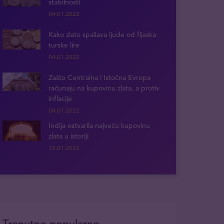
stabilnosti
04.01.2022
Kako zlato spašava ljude od fijaska
turske lire
04.01.2022
Zašto Centralna i Istočna Evropa
računaju na kupovinu zlata, a protiv
inflacije
04.01.2022
Indija ostvarila najveću kupovinu
zlata u istoriji
12.01.2022
Trenutno popularno