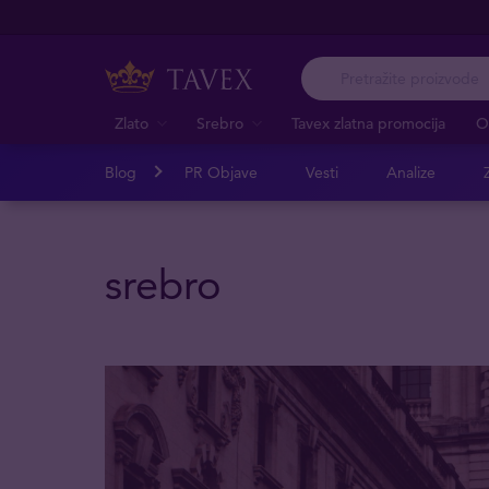
Zlato
Srebro
Tavex zlatna promocija
O
Blog
PR Objave
Vesti
Analize
Z
srebro