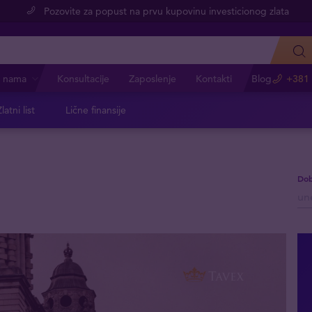
Pozovite za popust na prvu kupovinu investicionog zlata
 nama
Konsultacije
Zaposlenje
Kontakti
Blog
+381 
latni list
Lične finansije
Dob