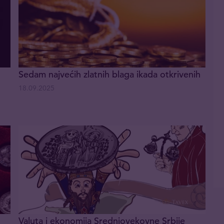
Sedam najvećih zlatnih blaga ikada otkrivenih
18.09.2025
Valuta i ekonomija Srednjovekovne Srbije