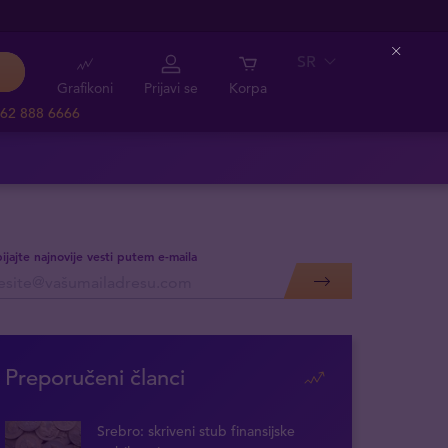
SR
Close
Grafikoni
Prijavi se
Korpa
62 888 6666
ijajte najnovije vesti putem e-maila
Preporučeni članci
Srebro: skriveni stub finansijske