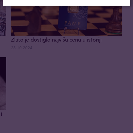
Zlato je dostiglo najvišu cenu u istoriji
23.10.2024
i