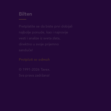
Bilten
Pretplatite se da biste prvi dobijali
najbolje ponude, kao i najnovije
vesti i analize iz sveta zlata,
direktno u svoje prijemno
sanduče!
Pretplati se odmah
© 1991-2026 Tavex.
Sva prava zadržana!