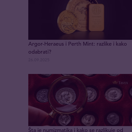
Argor-Heraeus i Perth Mint: razlike i kako
odabrati?
26.09.2025
Šta je numizmatika i kako se razlikuje od