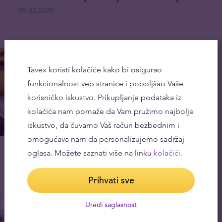
05.02.2025
Tavex koristi kolačiće kako bi osigurao
funkcionalnost veb stranice i poboljšao Vaše
korisničko iskustvo. Prikupljanje podataka iz
kolačića nam pomaže da Vam pružimo najbolje
iskustvo, da čuvamo Vaš račun bezbednim i
omogućava nam da personalizujemo sadržaj
Alternativne investicije i alternativni
oglasa. Možete saznati više na linku
kolačići.
investicioni fondovi
25.12.2024
Prihvati sve
Uredi saglasnost