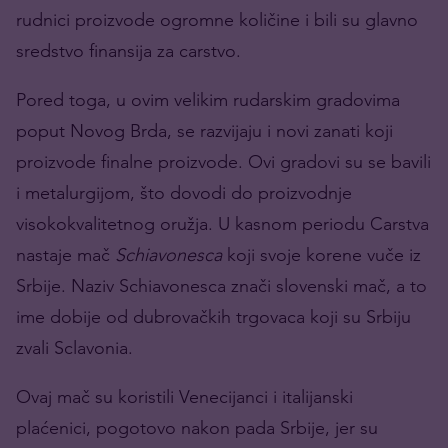
rudnici proizvode ogromne količine i bili su glavno
sredstvo finansija za carstvo.
Pored toga, u ovim velikim rudarskim gradovima
poput Novog Brda, se razvijaju i novi zanati koji
proizvode finalne proizvode. Ovi gradovi su se bavili
i metalurgijom, što dovodi do proizvodnje
visokokvalitetnog oružja. U kasnom periodu Carstva
nastaje mač
Schiavonesca
koji svoje korene vuče iz
Srbije. Naziv Schiavonesca znači slovenski mač, a to
ime dobije od dubrovačkih trgovaca koji su Srbiju
zvali Sclavonia.
Ovaj mač su koristili Venecijanci i italijanski
plaćenici, pogotovo nakon pada Srbije, jer su