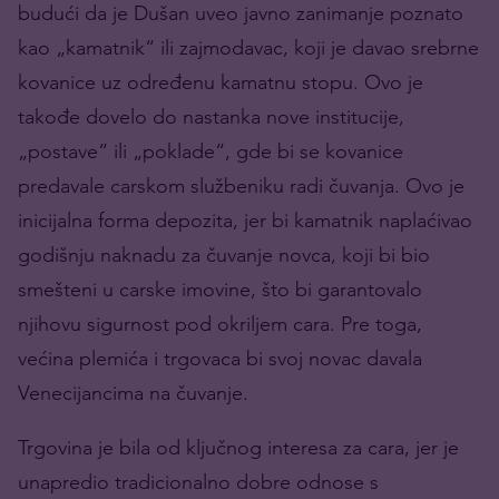
budući da je Dušan uveo javno zanimanje poznato
kao „kamatnik“ ili zajmodavac, koji je davao srebrne
kovanice uz određenu kamatnu stopu. Ovo je
takođe dovelo do nastanka nove institucije,
„postave“ ili „poklade“, gde bi se kovanice
predavale carskom službeniku radi čuvanja. Ovo je
inicijalna forma depozita, jer bi kamatnik naplaćivao
godišnju naknadu za čuvanje novca, koji bi bio
smešteni u carske imovine, što bi garantovalo
njihovu sigurnost pod okriljem cara. Pre toga,
većina plemića i trgovaca bi svoj novac davala
Venecijancima na čuvanje.
Trgovina je bila od ključnog interesa za cara, jer je
unapredio tradicionalno dobre odnose s