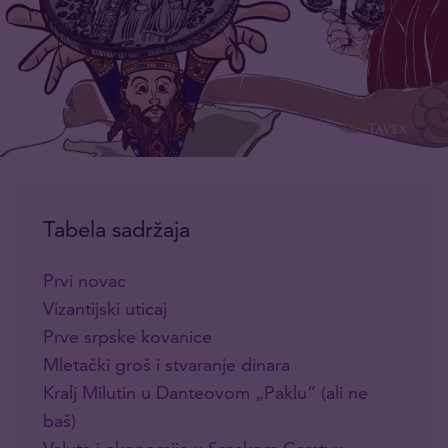
Tabela sadržaja
Prvi novac
Vizantijski uticaj
Prve srpske kovanice
Mletački groš i stvaranje dinara
Kralj Milutin u Danteovom „Paklu“ (ali ne
baš)