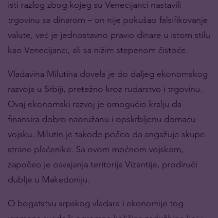
isti razlog zbog kojeg su Venecijanci nastavili
trgovinu sa dinarom – on nije pokušao falsifikovanje
valute, već je jednostavno pravio dinare u istom stilu
kao Venecijanci, ali sa nižim stepenom čistoće.
Vladavina Milutina dovela je do daljeg ekonomskog
razvoja u Srbiji, pretežno kroz rudarstvo i trgovinu.
Ovaj ekonomski razvoj je omogućio kralju da
finansira dobro naoružanu i opskrbljenu domaću
vojsku. Milutin je takođe počeo da angažuje skupe
strane plaćenike. Sa ovom moćnom vojskom,
započeo je osvajanja teritorija Vizantije, prodirući
dublje u Makedoniju.
O bogatstvu srpskog vladara i ekonomije tog