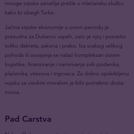
mnoge srpske zanatlije prešle u mlečansku službu
kako bi izbegli Turke.
Jačina srpske ekonomije u ovom periodu je
presudna za Dušanov uspeh, zato je njoj i posvetio
toliko dekreta, zakona i praksi. Iza svakog velikog
pohoda ili osvajanja se nalazi kompleksan sistem
logistike, finansiranja i namirivanja svih podanika,
plaćenika, vitezova i trgovaca. Za dobro opskrbljenu
vojsku sa visokim moralom je bilo potrebno dosta
novca.
Pad Carstva