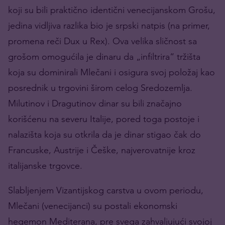
koji su bili praktično identični venecijanskom Grošu,
jedina vidljiva razlika bio je srpski natpis (na primer,
promena reči Dux u Rex). Ova velika sličnost sa
grošom omogućila je dinaru da „infiltrira“ tržišta
koja su dominirali Mlečani i osigura svoj položaj kao
posrednik u trgovini širom celog Sredozemlja.
Milutinov i Dragutinov dinar su bili značajno
korišćenu na severu Italije, pored toga postoje i
nalazišta koja su otkrila da je dinar stigao čak do
Francuske, Austrije i Češke, najverovatnije kroz
italijanske trgovce.
Slabljenjem Vizantijskog carstva u ovom periodu,
Mlečani (venecijanci) su postali ekonomski
hegemon Mediterana, pre svega zahvaljujući svojoj