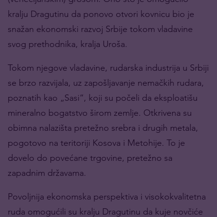
kralju Dragutinu da ponovo otvori kovnicu bio je
snažan ekonomski razvoj Srbije tokom vladavine
svog prethodnika, kralja Uroša.
Tokom njegove vladavine, rudarska industrija u Srbiji
se brzo razvijala, uz zapošljavanje nemačkih rudara,
poznatih kao „Sasi“, koji su počeli da eksploatišu
mineralno bogatstvo širom zemlje. Otkrivena su
obimna nalazišta pretežno srebra i drugih metala,
pogotovo na teritoriji Kosova i Metohije. To je
dovelo do povećane trgovine, pretežno sa
zapadnim državama.
Povoljnija ekonomska perspektiva i visokokvalitetna
ruda omogućili su kralju Dragutinu da kuje novčiće