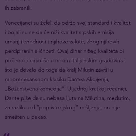
ih zabranili.
Venecijanci su želeli da održe svoj standard i kvalitet
i bojali su se da će niži kvalitet srpskih emisija
umanjiti vrednost i njihove valute, zbog njihovih
percipiranih sličnosti. Ovaj dinar nižeg kvaliteta bi
počeo da cirkuliše u nekim italijanskim gradovima,
što je dovelo do toga da kralj Milutin završi u
ranorenesansnom klasiku Dantea Aligijerija,
„Božanstvena komedija“. U jednoj kratkoj rečenici,
Dante piše da su nebesa ljuta na Milutina, međutim,
za razliku od “pop istorijskog” mišljenja, on nije
smešten u pakao.