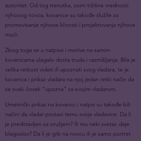
autoritet. Od tog trenutka, osim tržišne vrednosti
njihovog novca, kovanice su takođe služile za
promovisanje njihove ličnosti i projektovanja njihove
moći.
Zbog toga se u natpise i motive na samim
kovanicama ulagalo dosta truda i razmišljanja. Bila je
velika retkost videti ili upoznati svog vladara, te je
kovanica i prikaz vladara na njoj jedan retki način da
se svaki čovek “upozna” sa svojim vladarom.
Umetnički prikaz na kovanici i natpis su takođe bili
načini da vladar postavi temu svoje vladavine. Da li
je predstavljen sa oružjem? Ili mu neki svetac daje
blagoslov? Da li je grb na novcu ili je samo portret