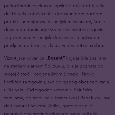
periodi srednjovekovne srpske istorije (od 8. veka
do 13. veka) obeleženi su konstantnom borbom
protiv i saradnjom sa Vizantijskim carstvom, što je
dovelo do dominacije vizantijske valute u trgovini
tog vremena. Vizantijske kovanice su uglavnom
pravljene od bronze, zlata i, veoma retko, srebra.
Vizantijska kovanica
„Bezant“
koja je bila bazirana
na starijem zlatnom Solidus-u, bila je poznata po
svojoj čistoći i cenjena širom Evrope i široko
korišćen za trgovinu, sve do njenog obezvređivanja
u 10. veku. Od trgovine krznom u Baltičkim
zemljama, do trgovine u Francuskoj i Beneluksu, sve
do Levanta i Severne Afrike, gotovo da nije
postojao deo srednjovekovnog sveta koji nije