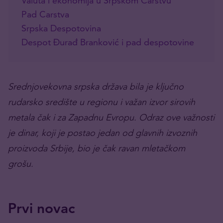
Valuta i ekonomija u Srpskom Carstvu
Pad Carstva
Srpska Despotovina
Despot Đurađ Branković i pad despotovine
Srednjovekovna srpska država bila je ključno
rudarsko središte u regionu i važan izvor sirovih
metala čak i za Zapadnu Evropu. Odraz ove važnosti
je dinar, koji je postao jedan od glavnih izvoznih
proizvoda Srbije, bio je čak ravan mletačkom
grošu.
Prvi novac