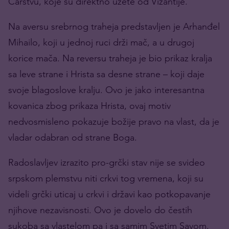
Carstvu, koje su direktno uzete od Vizantije.
Na aversu srebrnog traheja predstavljen je Arhanđel
Mihailo, koji u jednoj ruci drži mač, a u drugoj
korice mača. Na reversu traheja je bio prikaz kralja
sa leve strane i Hrista sa desne strane – koji daje
svoje blagoslove kralju. Ovo je jako interesantna
kovanica zbog prikaza Hrista, ovaj motiv
nedvosmisleno pokazuje božije pravo na vlast, da je
vladar odabran od strane Boga.
Radoslavljev izrazito pro-grčki stav nije se svideo
srpskom plemstvu niti crkvi tog vremena, koji su
videli grčki uticaj u crkvi i državi kao potkopavanje
njihove nezavisnosti. Ovo je dovelo do čestih
sukoba sa vlastelom pa i sa samim Svetim Savom.