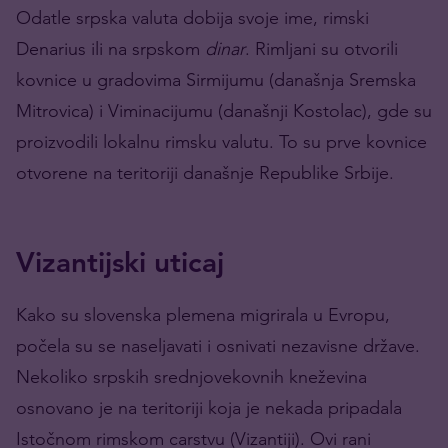
Odatle srpska valuta dobija svoje ime, rimski
Denarius ili na srpskom
dinar
. Rimljani su otvorili
kovnice u gradovima Sirmijumu (današnja Sremska
Mitrovica) i Viminacijumu (današnji Kostolac), gde su
proizvodili lokalnu rimsku valutu. To su prve kovnice
otvorene na teritoriji današnje Republike Srbije.
Vizantijski uticaj
Kako su slovenska plemena migrirala u Evropu,
počela su se naseljavati i osnivati nezavisne države.
Nekoliko srpskih srednjovekovnih kneževina
osnovano je na teritoriji koja je nekada pripadala
Istočnom rimskom carstvu (Vizantiji). Ovi rani