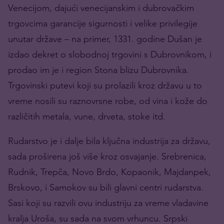
Venecijom, dajući venecijanskim i dubrovačkim
trgovcima garancije sigurnosti i velike privilegije
unutar države – na primer, 1331. godine Dušan je
izdao dekret o slobodnoj trgovini s Dubrovnikom, i
prodao im je i region Stona blizu Dubrovnika.
Trgovinski putevi koji su prolazili kroz državu u to
vreme nosili su raznovrsne robe, od vina i kože do
različitih metala, vune, drveta, stoke itd.
Rudarstvo je i dalje bila ključna industrija za državu,
sada proširena još više kroz osvajanje. Srebrenica,
Rudnik, Trepča, Novo Brdo, Kopaonik, Majdanpek,
Brskovo, i Samokov su bili glavni centri rudarstva.
Sasi koji su razvili ovu industriju za vreme vladavine
kralja Uroša, su sada na svom vrhuncu. Srpski