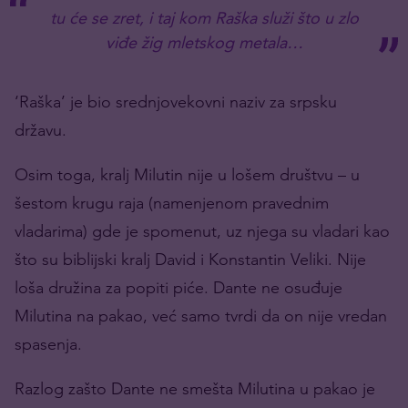
tu će se zret, i taj kom Raška služi što u zlo
viđe žig mletskog metala…
‘Raška’ je bio srednjovekovni naziv za srpsku
državu.
Osim toga, kralj Milutin nije u lošem društvu – u
šestom krugu raja (namenjenom pravednim
vladarima) gde je spomenut, uz njega su vladari kao
što su biblijski kralj David i Konstantin Veliki. Nije
loša družina za popiti piće. Dante ne osuđuje
Milutina na pakao, već samo tvrdi da on nije vredan
spasenja.
Razlog zašto Dante ne smešta Milutina u pakao je