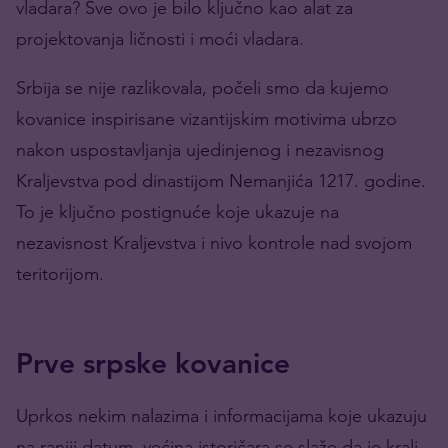
vladara? Sve ovo je bilo ključno kao alat za
projektovanja ličnosti i moći vladara.
Srbija se nije razlikovala, počeli smo da kujemo
kovanice inspirisane vizantijskim motivima ubrzo
nakon uspostavljanja ujedinjenog i nezavisnog
Kraljevstva pod dinastijom Nemanjića 1217. godine.
To je ključno postignuće koje ukazuje na
nezavisnost Kraljevstva i nivo kontrole nad svojom
teritorijom.
Prve srpske kovanice
Uprkos nekim nalazima i informacijama koje ukazuju
na raniji datum, većina istoričara se slaže da je kralj