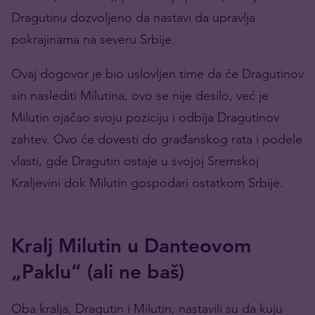
Dragutinu dozvoljeno da nastavi da upravlja
pokrajinama na severu Srbije.
Ovaj dogovor je bio uslovljen time da će Dragutinov
sin naslediti Milutina, ovo se nije desilo, već je
Milutin ojačao svoju poziciju i odbija Dragutinov
zahtev. Ovo će dovesti do građanskog rata i podele
vlasti, gde Dragutin ostaje u svojoj Sremskoj
Kraljevini dok Milutin gospodari ostatkom Srbije.
Kralj Milutin u Danteovom
„Paklu“ (ali ne baš)
Oba kralja, Dragutin i Milutin, nastavili su da kuju