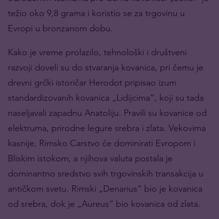
težio oko 9,8 grama i koristio se za trgovinu u
Evropi u bronzanom dobu.
Kako je vreme prolazilo, tehnološki i društveni
razvoji doveli su do stvaranja kovanica, pri čemu je
drevni grčki istoričar Herodot pripisao izum
standardizovanih kovanica „Lidijcima“, koji su tada
naseljavali zapadnu Anatoliju. Pravili su kovanice od
elektruma, prirodne legure srebra i zlata. Vekovima
kasnije, Rimsko Carstvo će dominirati Evropom i
Bliskim istokom, a njihova valuta postala je
dominantno sredstvo svih trgovinskih transakcija u
antičkom svetu. Rimski „Denarius“ bio je kovanica
od srebra, dok je „Aureus“ bio kovanica od zlata.