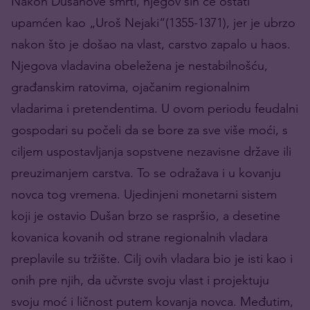
Nakon Dušanove smrti, njegov sin će ostati
upamćen kao „Uroš Nejaki“(1355-1371), jer je ubrzo
nakon što je došao na vlast, carstvo zapalo u haos.
Njegova vladavina obeležena je nestabilnošću,
građanskim ratovima, ojačanim regionalnim
vladarima i pretendentima. U ovom periodu feudalni
gospodari su počeli da se bore za sve više moći, s
ciljem uspostavljanja sopstvene nezavisne države ili
preuzimanjem carstva. To se odražava i u kovanju
novca tog vremena. Ujedinjeni monetarni sistem
koji je ostavio Dušan brzo se raspršio, a desetine
kovanica kovanih od strane regionalnih vladara
preplavile su tržište. Cilj ovih vladara bio je isti kao i
onih pre njih, da učvrste svoju vlast i projektuju
svoju moć i ličnost putem kovanja novca. Međutim,