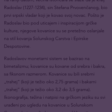
Radoslav (1227-1234), sin Stefana Prvovenčanog, bio
prvi srpski vladar koji je kovao svoj novac. Pošto je
Radoslav bio pod uticajem i inspiracijom grčke
kulture, njegove kovanice su se pretežno oslanjale
na stil kovanja Solunskog Carstva i Epirske
Despotovine.
Radoslavov monetarni sistem se bazirao na
bimetalizmu; kovanice su kovane od srebra i bakra,
sa fiksnom razmerom. Kovanice su bili srebrni
„trahej“ (koji je težio oko 2,75 grama) i bakarni
„trahej“ (koji je težio oko 3,2 do 3,5 grama).
Ikonografija, težina i natpisi na grčkom jeziku su svi
urađeni po ugledu na kovanice u Solunskom