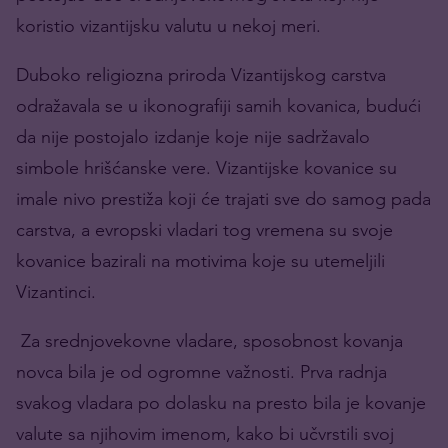
koristio vizantijsku valutu u nekoj meri.
Duboko religiozna priroda Vizantijskog carstva
odražavala se u ikonografiji samih kovanica, budući
da nije postojalo izdanje koje nije sadržavalo
simbole hrišćanske vere. Vizantijske kovanice su
imale nivo prestiža koji će trajati sve do samog pada
carstva, a evropski vladari tog vremena su svoje
kovanice bazirali na motivima koje su utemeljili
Vizantinci.
Za srednjovekovne vladare, sposobnost kovanja
novca bila je od ogromne važnosti. Prva radnja
svakog vladara po dolasku na presto bila je kovanje
valute sa njihovim imenom, kako bi učvrstili svoj