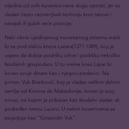
nijedna od ovih kovanica neće dugo opstati, jer su
vladari često razmenjivali teritoriju kroz ratove i
osvajali ili gubili veće pozicije.
Neki obrisi ujedinjenog monetarnog sistema vratili
bi se pod vlašću kneza Lazara(1371-1389), koji je
uspeo da dobije podršku crkve i podršku nekoliko
feudalnih gospodara. U to vreme knez Lazar bi
kovao svoje dinare kao i njegovi podanici. Na
primer, Vuk Branković, koji je vladao velikim delom
zemlje od Kosova do Makedonije, kovao je svoj
novac, na kojem je prikazan kao feudalni vladar, ali
podređen knezu Lazaru. U nekim kovanicama se
pojavljuje kao “Gospodin Vuk”.