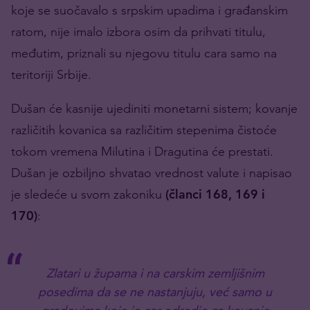
koje se suočavalo s srpskim upadima i građanskim
ratom, nije imalo izbora osim da prihvati titulu,
međutim, priznali su njegovu titulu cara samo na
teritoriji Srbije.
Dušan će kasnije ujediniti monetarni sistem; kovanje
različitih kovanica sa različitim stepenima čistoće
tokom vremena Milutina i Dragutina će prestati.
Dušan je ozbiljno shvatao vrednost valute i napisao
je sledeće u svom zakoniku
(članci 168, 169 i
170)
:
Zlatari u župama i na carskim zemljišnim
posedima da se ne nastanjuju, već samo u