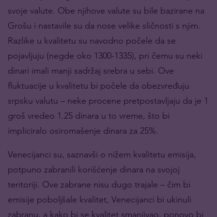
svoje valute. Obe njihove valute su bile bazirane na
Grošu i nastavile su da nose velike sličnosti s njim.
Razlike u kvalitetu su navodno počele da se
pojavljuju (negde oko 1300-1335), pri čemu su neki
dinari imali manji sadržaj srebra u sebi. Ove
fluktuacije u kvalitetu bi počele da obezvređuju
srpsku valutu – neke procene pretpostavljaju da je 1
groš vredeo 1.25 dinara u to vreme, što bi
impliciralo osiromašenje dinara za 25%.
Venecijanci su, saznavši o nižem kvalitetu emisija,
potpuno zabranili korišćenje dinara na svojoj
teritoriji. Ove zabrane nisu dugo trajale – čim bi
emisije poboljšale kvalitet, Venecijanci bi ukinuli
zabranu, a kako bi se kvalitet smanjivao, ponovo bi