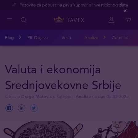
Pozovite za popust na prvu kupovinu investicionog zlata
Close
Blog
PR Objave
Vesti
Analize
Zlatni list
Valuta i ekonomija
Srednjovekovne Srbije
Objavio
Drago Matovic
u kategoriji
Analize
na dan 05.02.2025