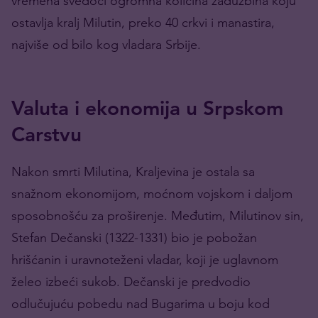
vremena svedoči ogromna količina zadužbina koju
ostavlja kralj Milutin, preko 40 crkvi i manastira,
najviše od bilo kog vladara Srbije.
Valuta i ekonomija u Srpskom
Carstvu
Nakon smrti Milutina, Kraljevina je ostala sa
snažnom ekonomijom, moćnom vojskom i daljom
sposobnošću za proširenje. Međutim, Milutinov sin,
Stefan Dečanski (1322-1331) bio je pobožan
hrišćanin i uravnoteženi vladar, koji je uglavnom
želeo izbeći sukob. Dečanski je predvodio
odlučujuću pobedu nad Bugarima u boju kod