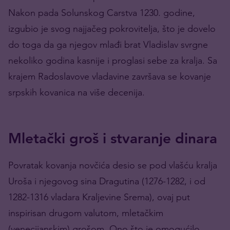
Nakon pada Solunskog Carstva 1230. godine,
izgubio je svog najjačeg pokrovitelja, što je dovelo
do toga da ga njegov mlađi brat Vladislav svrgne
nekoliko godina kasnije i proglasi sebe za kralja. Sa
krajem Radoslavove vladavine završava se kovanje
srpskih kovanica na više decenija.
Mletački groš i stvaranje dinara
Povratak kovanja novčića desio se pod vlašću kralja
Uroša i njegovog sina Dragutina (1276-1282, i od
1282-1316 vladara Kraljevine Srema), ovaj put
inspirisan drugom valutom, mletačkim
(venecijanskim) grošom. Ono što je omogućilo