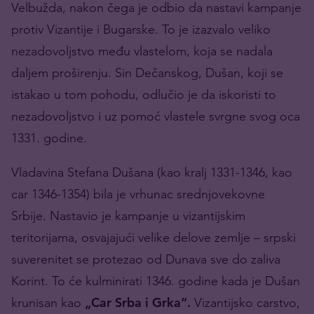
Velbužda, nakon čega je odbio da nastavi kampanje
protiv Vizantije i Bugarske. To je izazvalo veliko
nezadovoljstvo među vlastelom, koja se nadala
daljem proširenju. Sin Dečanskog, Dušan, koji se
istakao u tom pohodu, odlučio je da iskoristi to
nezadovoljstvo i uz pomoć vlastele svrgne svog oca
1331. godine.
Vladavina Stefana Dušana (kao kralj 1331-1346, kao
car 1346-1354) bila je vrhunac srednjovekovne
Srbije. Nastavio je kampanje u vizantijskim
teritorijama, osvajajući velike delove zemlje – srpski
suverenitet se protezao od Dunava sve do zaliva
Korint. To će kulminirati 1346. godine kada je Dušan
krunisan kao
„Car Srba i Grka“.
Vizantijsko carstvo,