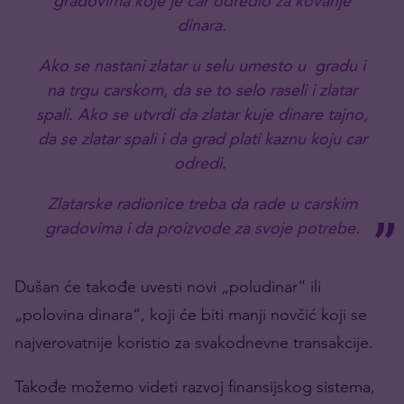
gradovima koje je car odredio za kovanje
dinara.
Ako se nastani zlatar u selu umesto u gradu i
na trgu carskom, da se to selo raseli i zlatar
spali. Ako se utvrdi da zlatar kuje dinare tajno,
da se zlatar spali i da grad plati kaznu koju car
odredi.
Zlatarske radionice treba da rade u carskim
gradovima i da proizvode za svoje potrebe.
Dušan će takođe uvesti novi „poludinar“ ili
„polovina dinara“, koji će biti manji novčić koji se
najverovatnije koristio za svakodnevne transakcije.
Takođe možemo videti razvoj finansijskog sistema,