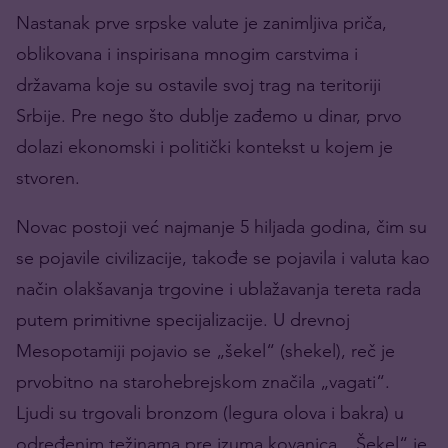
Nastanak prve srpske valute je zanimljiva priča,
oblikovana i inspirisana mnogim carstvima i
državama koje su ostavile svoj trag na teritoriji
Srbije. Pre nego što dublje zađemo u dinar, prvo
dolazi ekonomski i politički kontekst u kojem je
stvoren.
Novac postoji već najmanje 5 hiljada godina, čim su
se pojavile civilizacije, takođe se pojavila i valuta kao
način olakšavanja trgovine i ublažavanja tereta rada
putem primitivne specijalizacije. U drevnoj
Mesopotamiji pojavio se „šekel“ (shekel), reč je
prvobitno na starohebrejskom značila „vagati“.
Ljudi su trgovali bronzom (legura olova i bakra) u
određenim težinama pre izuma kovanica. „Šekel“ je