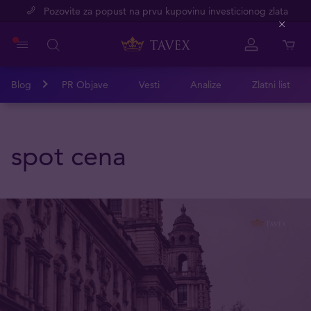
Pozovite za popust na prvu kupovinu investicionog zlata
Close
Blog
PR Objave
Vesti
Analize
Zlatni list
spot cena