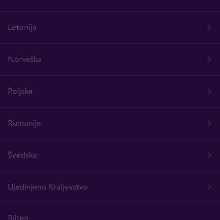
Letonija
Norveška
Poljska
Rumunija
Švedska
Ujedinjeno Kraljevstvo
Bilten