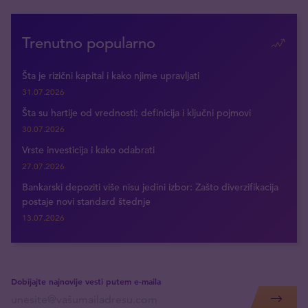
Trenutno popularno
Šta je rizični kapital i kako njime upravljati
31.07.2026
Šta su hartije od vrednosti: definicija i ključni pojmovi
30.07.2026
Vrste investicija i kako odabrati
27.07.2026
Bankarski depoziti više nisu jedini izbor: Zašto diverzifikacija
postaje novi standard štednje
13.07.2026
Dobijajte najnovije vesti putem e-maila