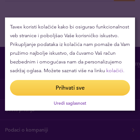
Tavex koristi kolačiće kako bi osigurao funkcionalnost
veb stranice i poboljšao Vaše korisničko iskustvo.
Prikupljanje podataka iz kolačića nam pomaže da Vam
pružimo najbolje iskustvo, da čuvamo Vaš račun
bezbednim i omogućava nam da personalizujemo
sadržaj oglasa. Možete saznati više na linku
kolačići.
Prihvati sve
O nama
Uredi saglasnost
Česta pitanja
Podaci o kompaniji