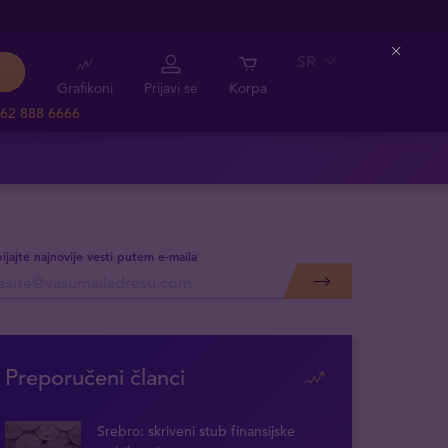
SR
Close
Grafikoni
Prijavi se
Korpa
62 888 6666
ijajte najnovije vesti putem e-maila
Preporučeni članci
Srebro: skriveni stub finansijske