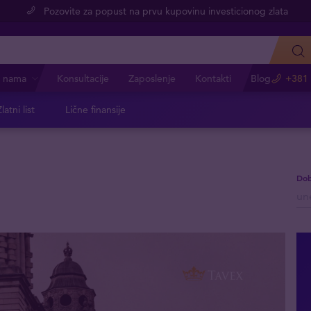
Pozovite za popust na prvu kupovinu investicionog zlata
 nama
Konsultacije
Zaposlenje
Kontakti
Blog
+381 
latni list
Lične finansije
Dob