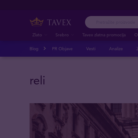
Zlato
Srebro
Tavex zlatna promocija
O
Blog
PR Objave
Vesti
Analize
Z
reli