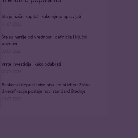
Šta je rizični kapital i kako njime upravljati
31.07.2026
Šta su hartije od vrednosti: definicija i ključni
pojmovi
30.07.2026
Vrste investicija i kako odabrati
27.07.2026
Bankarski depoziti više nisu jedini izbor: Zašto
diverzifikacija postaje novi standard štednje
13.07.2026