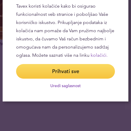
Tavex koristi kolačiće kako bi osigurao
funkcionalnost veb stranice i poboljšao Vaše
korisničko iskustvo. Prikupljanje podataka iz
kolačića nam pomaže da Vam pružimo najbolje
iskustvo, da čuvamo Vaš račun bezbednim i
nu
omogućava nam da personalizujemo sadržaj
oglasa. Možete saznati više na linku
kolačići.
Prihvati sve
Uredi saglasnost