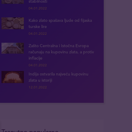
stabilnosti
04.01.2022
Kako zlato spašava ljude od fijaska
turske lire
04.01.2022
Zašto Centralna i Istočna Evropa
računaju na kupovinu zlata, a protiv
inflacije
04.01.2022
Indija ostvarila najveću kupovinu
zlata u istoriji
12.01.2022
Trenutno popularno