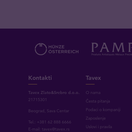
Kontakti
Tavex
Tavex Zlato&Srebro d.o.o.
O nama
21715301
Česta pitanja
Podaci o kompaniji
Beograd, Sava Centar
Zaposlenje
Tel.: +381 62 888 6666
Uslovi i pravila
E-mail:
tavex@tavex.rs