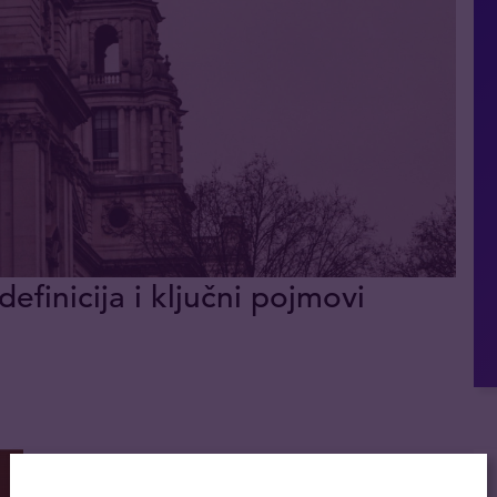
definicija i ključni pojmovi