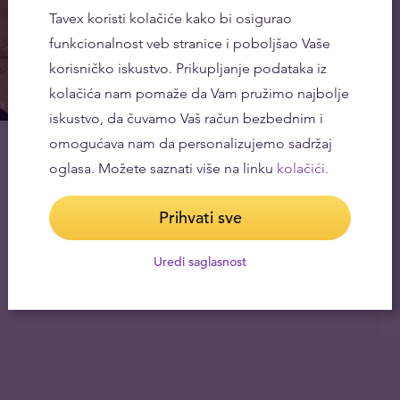
Tavex koristi kolačiće kako bi osigurao
funkcionalnost veb stranice i poboljšao Vaše
korisničko iskustvo. Prikupljanje podataka iz
kolačića nam pomaže da Vam pružimo najbolje
iskustvo, da čuvamo Vaš račun bezbednim i
omogućava nam da personalizujemo sadržaj
oglasa. Možete saznati više na linku
kolačići.
Prihvati sve
Uredi saglasnost