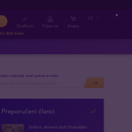
SR
Close
Grafikoni
Prijavi se
Korpa
62 888 6666
ijajte najnovije vesti putem e-maila
Preporučeni članci
Srebro: skriveni stub finansijske