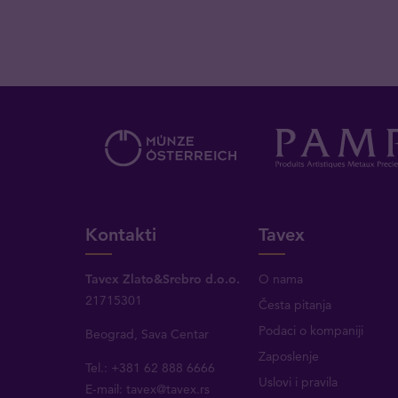
Kontakti
Tavex
Tavex Zlato&Srebro d.o.o.
O nama
21715301
Česta pitanja
Podaci o kompaniji
Beograd, Sava Centar
Zaposlenje
Tel.: +381 62 888 6666
Uslovi i pravila
E-mail:
tavex@tavex.rs