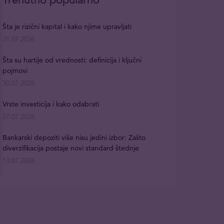
Šta je rizični kapital i kako njime upravljati
31.07.2026
Šta su hartije od vrednosti: definicija i ključni
pojmovi
30.07.2026
Vrste investicija i kako odabrati
27.07.2026
Bankarski depoziti više nisu jedini izbor: Zašto
diverzifikacija postaje novi standard štednje
13.07.2026