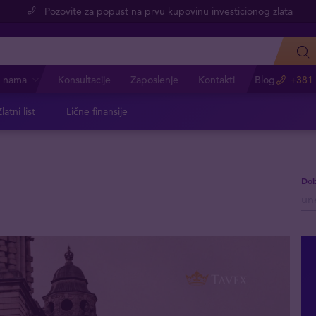
Pozovite za popust na prvu kupovinu investicionog zlata
 nama
Konsultacije
Zaposlenje
Kontakti
Blog
+381 
latni list
Lične finansije
Dob