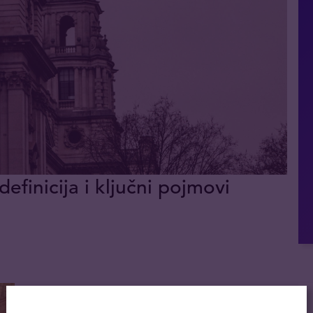
definicija i ključni pojmovi