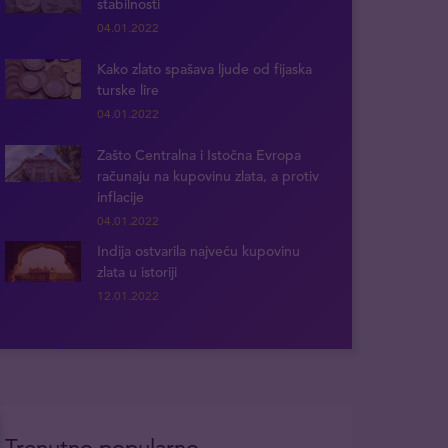
stabilnosti
04.01.2022
Kako zlato spašava ljude od fijaska
turske lire
04.01.2022
Zašto Centralna i Istočna Evropa
računaju na kupovinu zlata, a protiv
inflacije
04.01.2022
Indija ostvarila najveću kupovinu
zlata u istoriji
12.01.2022
Trenutno popularno