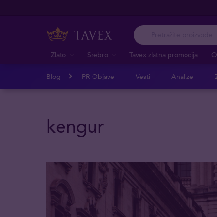
Zlato
Srebro
Tavex zlatna promocija
O
Blog
PR Objave
Vesti
Analize
Z
kengur