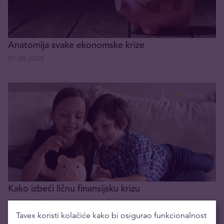
Anatomija svake ekonomske krize
01.09.2022
Kako izbeći ličnu finansijsku krizu
29.07.2022
Tavex koristi kolačiće kako bi osigurao funkcionalnost