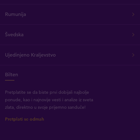
Rumunija
Švedska
Ujedinjeno Kraljevstvo
Bilten
Pretplatite se da biste prvi dobijali najbolje
ponude, kao i najnovije vesti i analize iz sveta
zlata, direktno u svoje prijemno sanduče!
Pretplati se odmah