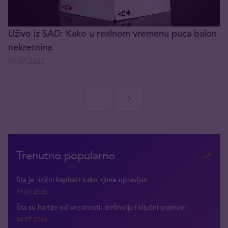
Uživo iz SAD: Kako u realnom vremenu puca balon
nekretnina
05.07.2022
Trenutno popularno
Šta je rizični kapital i kako njime upravljati
31.07.2026
Šta su hartije od vrednosti: definicija i ključni pojmovi
30.07.2026