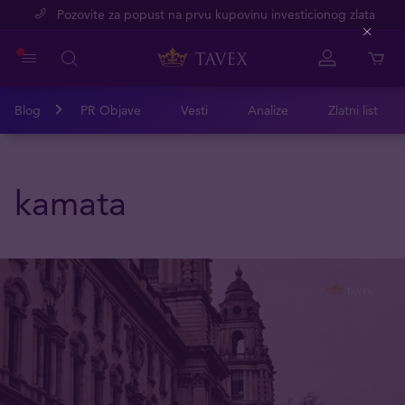
Pozovite za popust na prvu kupovinu investicionog zlata
Close
Blog
PR Objave
Vesti
Analize
Zlatni list
kamata