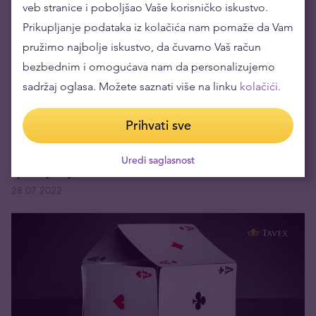
veb stranice i poboljšao Vaše korisničko iskustvo.
Prikupljanje podataka iz kolačića nam pomaže da Vam
pružimo najbolje iskustvo, da čuvamo Vaš račun
bezbednim i omogućava nam da personalizujemo
sadržaj oglasa. Možete saznati više na linku
kolačići.
Prihvati sve
Zašto tržišta nekretnina u Evropi počinju da
Uredi saglasnost
splašnjavaju?
28.07.2022