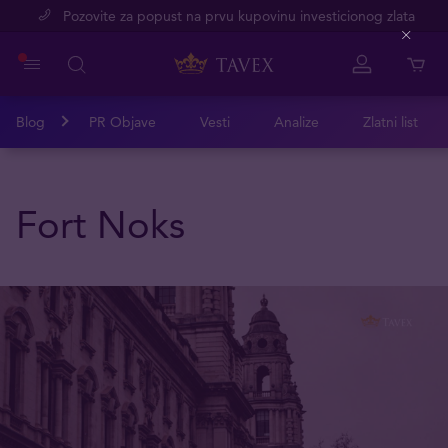
Pozovite za popust na prvu kupovinu investicionog zlata
Close
Blog
PR Objave
Vesti
Analize
Zlatni list
Fort Noks