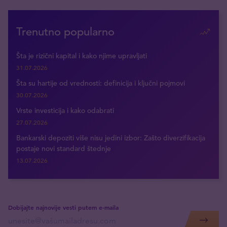
Trenutno popularno
Šta je rizični kapital i kako njime upravljati
31.07.2026
Šta su hartije od vrednosti: definicija i ključni pojmovi
30.07.2026
Vrste investicija i kako odabrati
27.07.2026
Bankarski depoziti više nisu jedini izbor: Zašto diverzifikacija
postaje novi standard štednje
13.07.2026
Dobijajte najnovije vesti putem e-maila