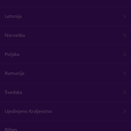
Letonija
Norveška
Poljska
Rumunija
Švedska
Ujedinjeno Kraljevstvo
Bilten