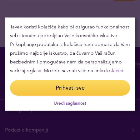
Tavex koristi kolačiće kako bi osigurao funkcionalnost
veb stranice i poboljšao Vaše korisničko iskustvo.
Prikupljanje podataka iz kolačića nam pomaže da Vam
pružimo najbolje iskustvo, da čuvamo Vaš račun
bezbednim i omogućava nam da personalizujemo
sadržaj oglasa. Možete saznati više na linku
kolačići.
Prihvati sve
O nama
Uredi saglasnost
Česta pitanja
Podaci o kompaniji