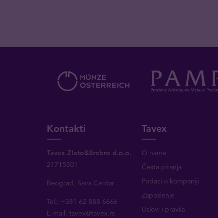
Kontakti
Tavex
Tavex Zlato&Srebro d.o.o.
O nama
21715301
Česta pitanja
Podaci o kompaniji
Beograd, Sava Centar
Zaposlenje
Tel.: +381 62 888 6666
Uslovi i pravila
E-mail:
tavex@tavex.rs