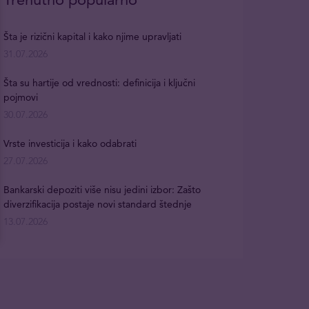
Šta je rizični kapital i kako njime upravljati
31.07.2026
Šta su hartije od vrednosti: definicija i ključni
pojmovi
30.07.2026
Vrste investicija i kako odabrati
27.07.2026
Bankarski depoziti više nisu jedini izbor: Zašto
diverzifikacija postaje novi standard štednje
13.07.2026