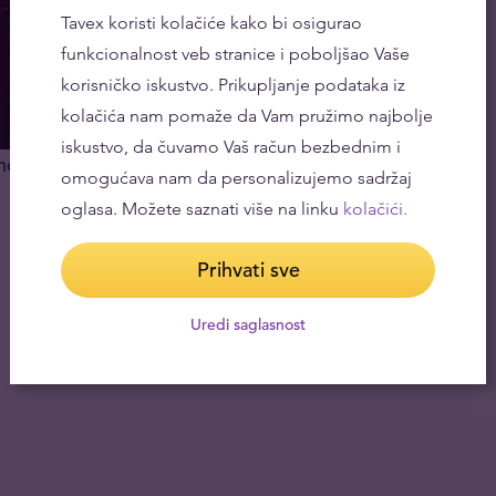
Tavex koristi kolačiće kako bi osigurao
funkcionalnost veb stranice i poboljšao Vaše
korisničko iskustvo. Prikupljanje podataka iz
kolačića nam pomaže da Vam pružimo najbolje
iskustvo, da čuvamo Vaš račun bezbednim i
ne
omogućava nam da personalizujemo sadržaj
oglasa. Možete saznati više na linku
kolačići.
Prihvati sve
Uredi saglasnost