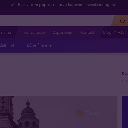
Pozovite za popust na prvu kupovinu investicionog zlata
 nama
Konsultacije
Zaposlenje
Kontakti
Blog
+381 
latni list
Lične finansije
Dob