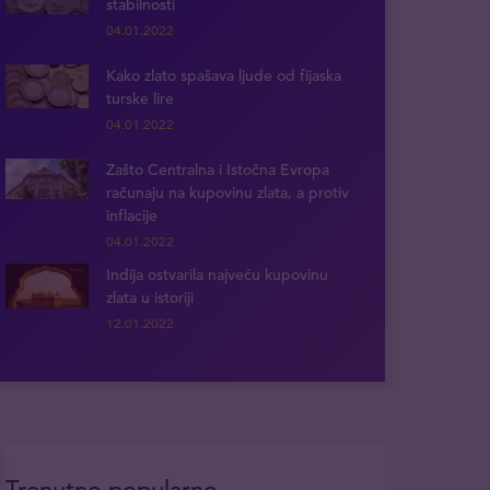
stabilnosti
04.01.2022
Kako zlato spašava ljude od fijaska
turske lire
04.01.2022
Zašto Centralna i Istočna Evropa
računaju na kupovinu zlata, a protiv
inflacije
04.01.2022
Indija ostvarila najveću kupovinu
zlata u istoriji
12.01.2022
Trenutno popularno