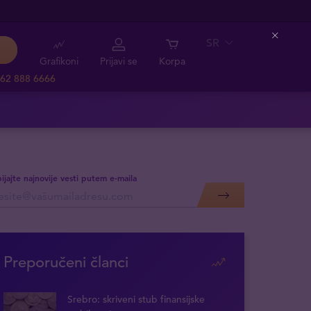
SR
Close
Grafikoni
Prijavi se
Korpa
62 888 6666
ijajte najnovije vesti putem e-maila
Preporučeni članci
Srebro: skriveni stub finansijske