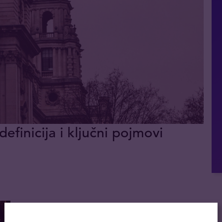
definicija i ključni pojmovi