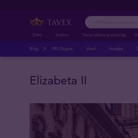
Zlato
Srebro
Tavex zlatna promocija
O
Blog
PR Objave
Vesti
Analize
Z
Elizabeta II