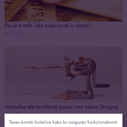
Šta je kredit i šta treba znati o njemu?
04.07.2022
Nemačka ide ka inflaciji poput one nakon Drugog
svetskog rata
Tavex koristi kolačiće kako bi osigurao funkcionalnost
06.06.2022