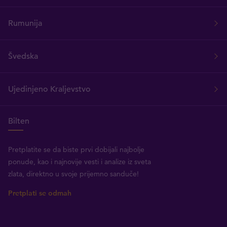
Rumunija
Švedska
Ujedinjeno Kraljevstvo
Bilten
Pretplatite se da biste prvi dobijali najbolje
ponude, kao i najnovije vesti i analize iz sveta
zlata, direktno u svoje prijemno sanduče!
Pretplati se odmah