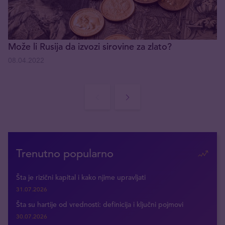
Može li Rusija da izvozi sirovine za zlato?
08.04.2022
Trenutno popularno
Šta je rizični kapital i kako njime upravljati
31.07.2026
Šta su hartije od vrednosti: definicija i ključni pojmovi
30.07.2026