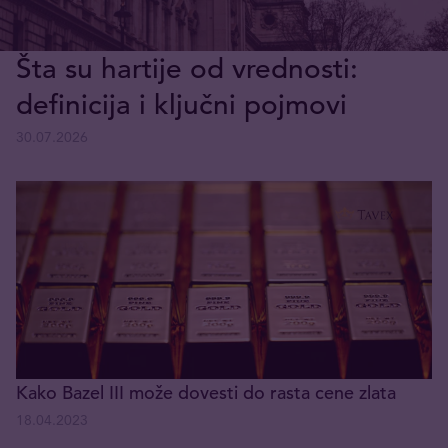
Šta su hartije od vrednosti:
definicija i ključni pojmovi
30.07.2026
Kako Bazel III može dovesti do rasta cene zlata
18.04.2023