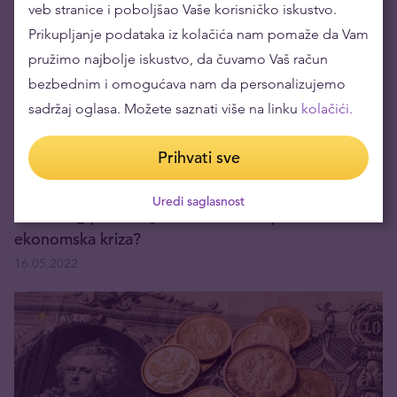
veb stranice i poboljšao Vaše korisničko iskustvo.
Prikupljanje podataka iz kolačića nam pomaže da Vam
pružimo najbolje iskustvo, da čuvamo Vaš račun
bezbednim i omogućava nam da personalizujemo
sadržaj oglasa. Možete saznati više na linku
kolačići.
Prihvati sve
Uredi saglasnost
Da li zbog povećanja kamate u Evropu dolazi
ekonomska kriza?
16.05.2022