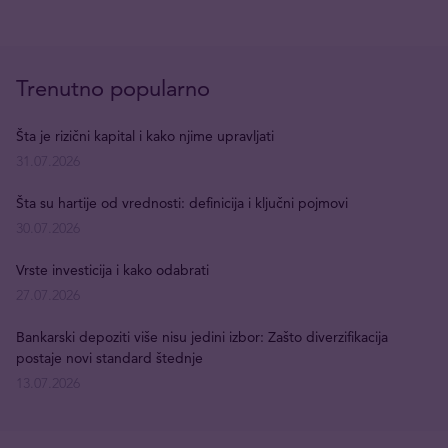
Trenutno popularno
Šta je rizični kapital i kako njime upravljati
31.07.2026
Šta su hartije od vrednosti: definicija i ključni pojmovi
30.07.2026
Vrste investicija i kako odabrati
27.07.2026
Bankarski depoziti više nisu jedini izbor: Zašto diverzifikacija
postaje novi standard štednje
13.07.2026