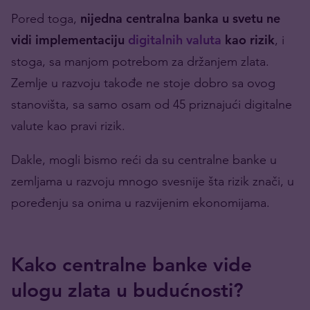
Pored toga,
nijedna centralna banka u svetu ne
vidi implementaciju
digitalnih valuta
kao rizik
, i
stoga, sa manjom potrebom za držanjem zlata.
Zemlje u razvoju takođe ne stoje dobro sa ovog
stanovišta, sa samo osam od 45 priznajući digitalne
valute kao pravi rizik.
Dakle, mogli bismo reći da su centralne banke u
zemljama u razvoju mnogo svesnije šta rizik znači, u
poređenju sa onima u razvijenim ekonomijama.
Kako centralne banke vide
ulogu zlata u budućnosti?