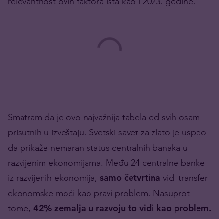
relevantnost ovih faktora ista kao i 2023. godine.
Smatram da je ovo najvažnija tabela od svih osam
prisutnih u izveštaju. Svetski savet za zlato je uspeo
da prikaže nemaran status centralnih banaka u
razvijenim ekonomijama. Među 24 centralne banke
iz razvijenih ekonomija,
samo četvrtina
vidi transfer
ekonomske moći kao pravi problem. Nasuprot
tome,
42% zemalja u razvoju to vidi kao problem.