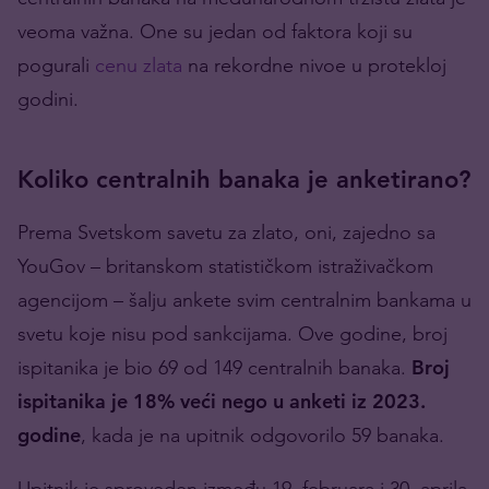
veoma važna. One su jedan od faktora koji su
pogurali
cenu zlata
na rekordne nivoe u protekloj
godini.
Koliko centralnih banaka je anketirano?
Prema Svetskom savetu za zlato, oni, zajedno sa
YouGov – britanskom statističkom istraživačkom
agencijom – šalju ankete svim centralnim bankama u
svetu koje nisu pod sankcijama. Ove godine, broj
ispitanika je bio 69 od 149 centralnih banaka.
Broj
ispitanika je 18% veći nego u anketi iz 2023.
godine
, kada je na upitnik odgovorilo 59 banaka.
Upitnik je sproveden između 19. februara i 30. aprila