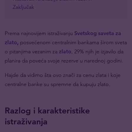
Zaključak
Prema najnovijem istraživanju
Svetskog saveta za
zlato
,
posvećenom centralnim bankama širom sveta
o pitanjima vezanim za
zlato
, 29% njih je izjavilo da
planira da poveća svoje rezerve u narednoj godini.
Hajde da vidimo šta ovo znači za cenu zlata i koje
centralne banke su spremne da kupuju zlato.
Razlog i karakteristike
istraživanja