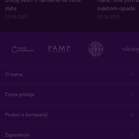
zlata
nakitom opada
13.08.2025
02.08.2025
O nama
Česta pitanja
Podaci o kompaniji
Zaposlenje