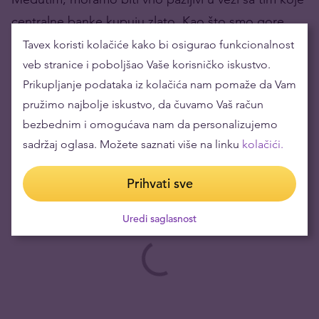
centralne banke kupuju zlato. Kao što smo gore
pomenuli,
trend kupovine pretežno je na Istoku,
Tavex koristi kolačiće kako bi osigurao funkcionalnost
sa Turskom i Kinom kao liderima u ovom aspektu.
veb stranice i poboljšao Vaše korisničko iskustvo.
Prikupljanje podataka iz kolačića nam pomaže da Vam
Na rok od 12 meseci,
29% anketiranih banaka je
pružimo najbolje iskustvo, da čuvamo Vaš račun
odgovorilo da očekuju povećanje svojih zlatnih
bezbednim i omogućava nam da personalizujemo
rezervi
. Ovaj procenat je najviši otkako je Svetski
sadržaj oglasa. Možete saznati više na linku
kolačići.
savet za zlato započeo sprovođenje ove ankete
Prihvati sve
2018. godine.
Uredi saglasnost