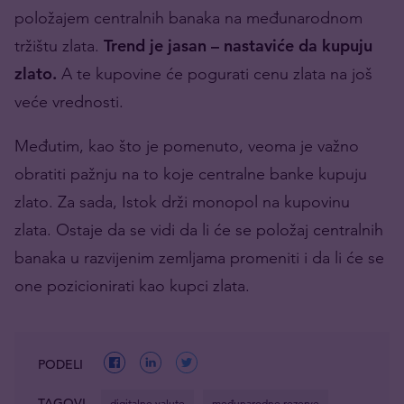
položajem centralnih banaka na međunarodnom
tržištu zlata.
Trend je jasan – nastaviće da kupuju
zlato.
A te kupovine će pogurati cenu zlata na još
veće vrednosti.
Međutim, kao što je pomenuto, veoma je važno
obratiti pažnju na to koje centralne banke kupuju
zlato. Za sada, Istok drži monopol na kupovinu
zlata. Ostaje da se vidi da li će se položaj centralnih
banaka u razvijenim zemljama promeniti i da li će se
one pozicionirati kao kupci zlata.
PODELI
TAGOVI
digitalne valute
međunarodne rezerve