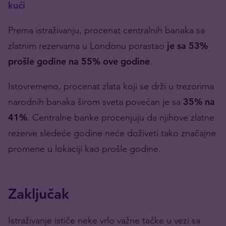
kući
Prema istraživanju, procenat centralnih banaka sa
zlatnim rezervama u Londonu porastao
je sa 53%
prošle godine na 55% ove godine
.
Istovremeno, procenat zlata koji se drži u trezorima
narodnih banaka širom sveta povećan je sa
35% na
41%
. Centralne banke procenjuju da njihove zlatne
rezerve sledeće godine neće doživeti tako značajne
promene u lokaciji kao prošle godine.
Zaključak
Istraživanje ističe neke vrlo važne tačke u vezi sa