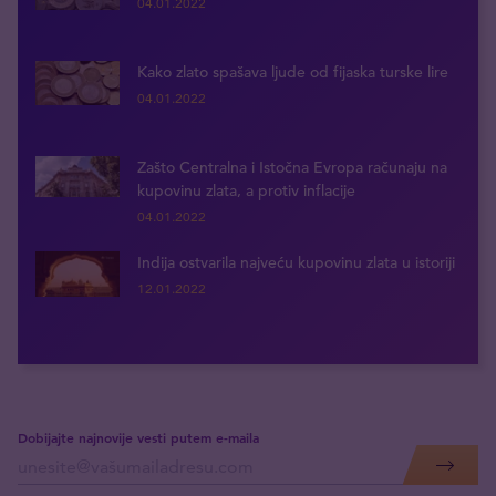
04.01.2022
Kako zlato spašava ljude od fijaska turske lire
04.01.2022
Zašto Centralna i Istočna Evropa računaju na
kupovinu zlata, a protiv inflacije
04.01.2022
Indija ostvarila najveću kupovinu zlata u istoriji
12.01.2022
Dobijajte najnovije vesti putem e-maila