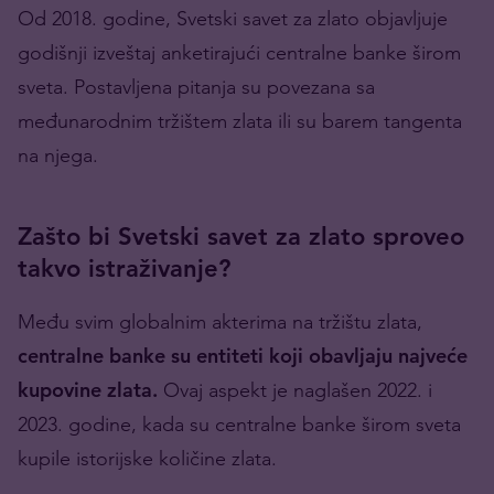
Od 2018. godine, Svetski savet za zlato objavljuje
godišnji izveštaj anketirajući centralne banke širom
sveta. Postavljena pitanja su povezana sa
međunarodnim tržištem zlata ili su barem tangenta
na njega.
Zašto bi Svetski savet za zlato sproveo
takvo istraživanje?
Među svim globalnim akterima na tržištu zlata,
centralne banke su entiteti koji obavljaju najveće
kupovine zlata.
Ovaj aspekt je naglašen 2022. i
2023. godine, kada su centralne banke širom sveta
kupile istorijske količine zlata.