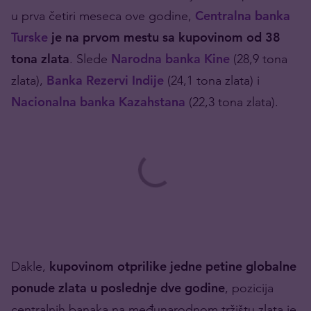
u prva četiri meseca ove godine,
Centralna banka
Turske
je na prvom mestu sa kupovinom od 38
tona zlata
. Slede
Narodna banka Kine
(28,9 tona
zlata),
Banka Rezervi Indije
(24,1 tona zlata) i
Nacionalna banka Kazahstana
(22,3 tona zlata).
Dakle,
kupovinom otprilike jedne petine globalne
ponude zlata u poslednje dve godine
, pozicija
centralnih banaka na međunarodnom tržištu zlata je