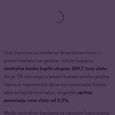
Ove kupovine su ostale na dinamičnom nivou u
prvom kvartalu ove godine, tokom kojeg su
centralne banke kupile ukupno 289,7 tona zlata
,
što je 1% više nego u prvom kvartalu prošle godine.
Važno je napomenuti da se ovo povećanje tražnje,
iako na izgled minimalno, dogodilo
uprkos
povećanju cene zlata od 9,5%.
Među centralnim bankama sa najvećim kupovinama