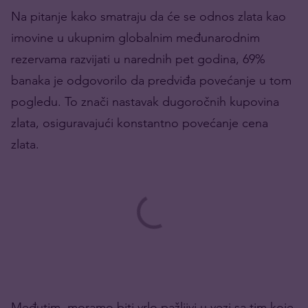
Na pitanje kako smatraju da će se odnos zlata kao
imovine u ukupnim globalnim međunarodnim
rezervama razvijati u narednih pet godina, 69%
banaka je odgovorilo da predviđa povećanje u tom
pogledu. To znači nastavak dugoročnih kupovina
zlata, osiguravajući konstantno povećanje cena
zlata.
Međutim, moramo biti vrlo pažljivi u vezi sa tim koje