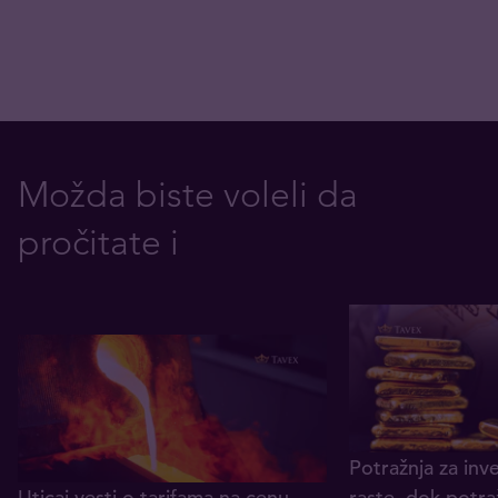
Možda biste voleli da
pročitate i
Potražnja za inv
Uticaj vesti o tarifama na cenu
raste, dok potra