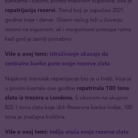
bankama i zlatom, pored masovnih kupovina, bila je
repatrijacija rezervi.
Trend koji je započeo 2021.
godine traje i danas. Glavni razlog leži u čuvanju
rezervi na sigurnom, ali i mogućnosti pristupa njima
kad god je zemlji potrebno.
Više o ovoj temi:
Istraživanje ukazuje da
centralne banke pune svoje rezerve zlata
Najskoriji trenutak repatrijacije bio je u Indiji, koja je
u prvom kvartalu ove godine
repatrirala 100 tona
zlata iz trezora u Londonu.
S obzirom na ukupno
822,1 tonu zlata koje drži Rezervna banka Indije, 100
tona je značajna količina.
Više o ovoj temi:
Indija vraća svoje rezerve zlata