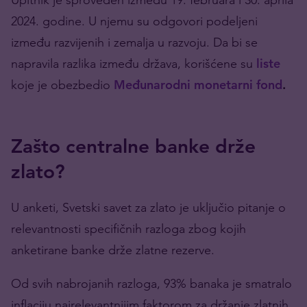
2024. godine. U njemu su odgovori podeljeni
između razvijenih i zemalja u razvoju. Da bi se
napravila razlika između država, korišćene su
liste
koje je obezbedio
Međunarodni monetarni fond
.
Zašto centralne banke drže
zlato?
U anketi, Svetski savet za zlato je uključio pitanje o
relevantnosti specifičnih razloga zbog kojih
anketirane banke drže zlatne rezerve.
Od svih nabrojanih razloga, 93% banaka je smatralo
inflaciju najrelevantnijim faktorom za držanje zlatnih