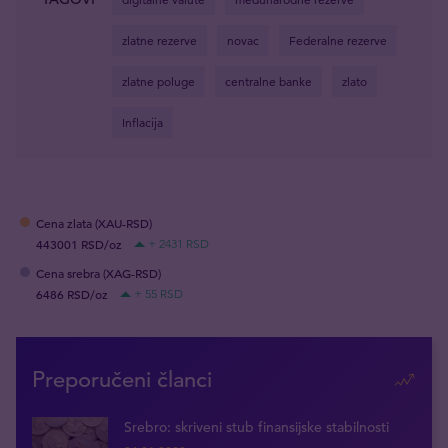
zlatne rezerve
novac
Federalne rezerve
zlatne poluge
centralne banke
zlato
Inflacija
Cena zlata (XAU-RSD)
443001 RSD/oz
+ 2431 RSD
Cena srebra (XAG-RSD)
6486 RSD/oz
+ 55 RSD
Preporučeni članci
Srebro: skriveni stub finansijske stabilnosti