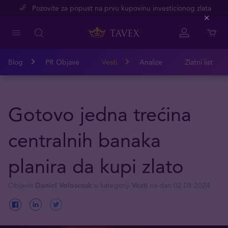
Pozovite za popust na prvu kupovinu investicionog zlata
Close
Blog
PR Objave
Vesti
Analize
Zlatni list
Gotovo jedna trećina
centralnih banaka
planira da kupi zlato
Objavio
Daniel Voloscsuk
u kategoriji
Vesti
na dan 02.08.2024