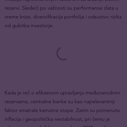
rezervi. Sledeći po važnosti su performanse zlata u
vreme krize, diversifikacija portfolija i odsustvo rizika
od gubitka investicije.
Kada je reč o efikasnom upravljanju međunarodnim
rezervama, centralne banke su kao najrelevantniji
faktor smatrale kamatne stope. Zatim su pomenuta
inflacija i geopolitička nestabilnost, pri čemu je