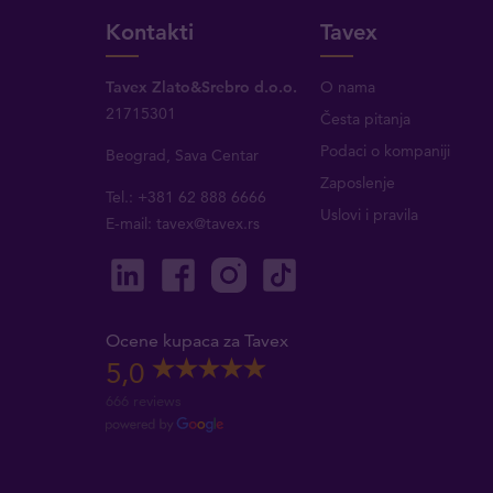
Kontakti
Tavex
Tavex Zlato&Srebro d.o.o.
O nama
21715301
Česta pitanja
Podaci o kompaniji
Beograd, Sava Centar
Zaposlenje
Tel.: +381 62 888 6666
Uslovi i pravila
E-mail:
tavex@tavex.rs
Ocene kupaca za Tavex
5,0
666 reviews