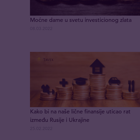
Moćne dame u svetu investicionog zlata
08.03.2022
Kako bi na naše lične finansije uticao rat
između Rusije i Ukrajine
25.02.2022