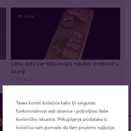
Cena zlata sve bliža svojoj najvišoj vrednosti u
istoriji
09.03.2022
Tavex koristi kolačiće kako bi osigurao
funkcionalnost veb stranice i poboljšao Vaše
Dob
korisničko iskustvo. Prikupljanje podataka iz
kolačića nam pomaže da Vam pružimo najbolje