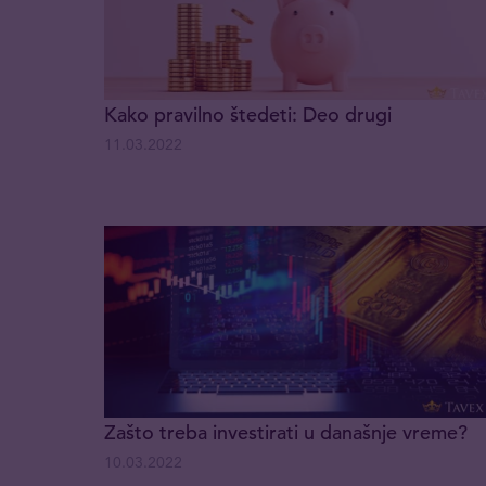
Kako pravilno štedeti: Deo drugi
11.03.2022
Zašto treba investirati u današnje vreme?
10.03.2022