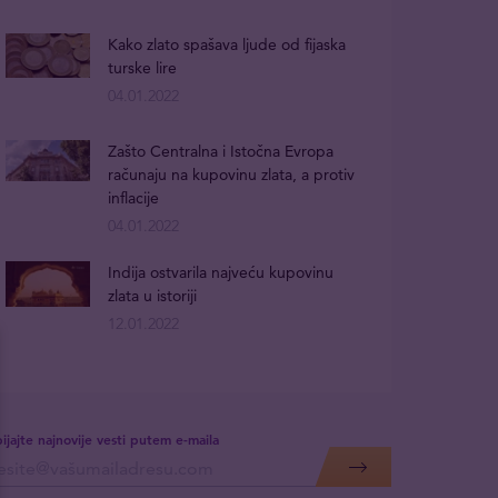
Kako zlato spašava ljude od fijaska
turske lire
04.01.2022
Zašto Centralna i Istočna Evropa
računaju na kupovinu zlata, a protiv
inflacije
04.01.2022
Indija ostvarila najveću kupovinu
zlata u istoriji
12.01.2022
ijajte najnovije vesti putem e-maila