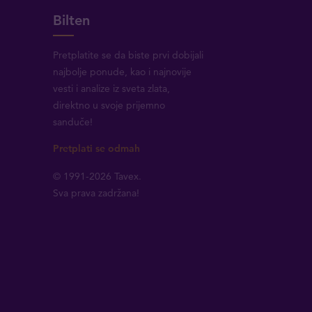
Bilten
Pretplatite se da biste prvi dobijali
najbolje ponude, kao i najnovije
vesti i analize iz sveta zlata,
direktno u svoje prijemno
sanduče!
Pretplati se odmah
© 1991-2026 Tavex.
Sva prava zadržana!