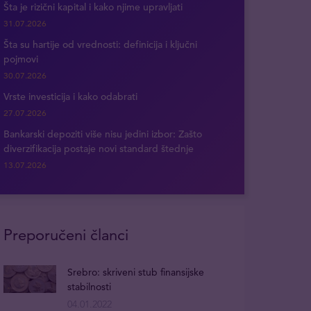
Šta je rizični kapital i kako njime upravljati
31.07.2026
Šta su hartije od vrednosti: definicija i ključni
pojmovi
30.07.2026
Vrste investicija i kako odabrati
27.07.2026
Bankarski depoziti više nisu jedini izbor: Zašto
diverzifikacija postaje novi standard štednje
13.07.2026
Preporučeni članci
Srebro: skriveni stub finansijske
stabilnosti
04.01.2022