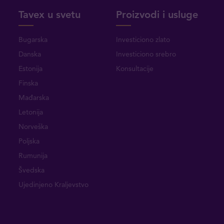
Tavex u svetu
Proizvodi i usluge
Bugarska
Investiciono zlato
Danska
Investiciono srebro
Estonija
Konsultacije
Finska
Mađarska
Letonija
Norveška
Poljska
Rumunija
Švedska
Ujedinjeno Kraljevstvo