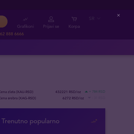
SR
Close
Grafikoni
Prijavi se
Korpa
62 888 6666
Cena zlata (XAU-RSD)
432221 RSD/oz
+ 784 RSD
Cena srebra (XAG-RSD)
6272 RSD/oz
- 31 RSD
Trenutno popularno