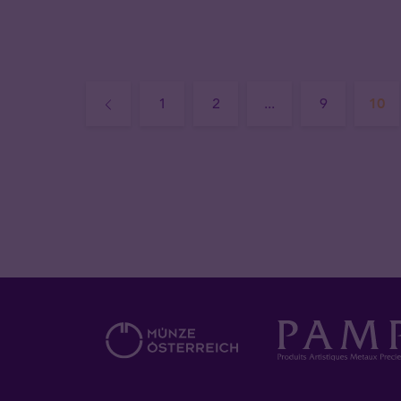
1
2
...
9
10