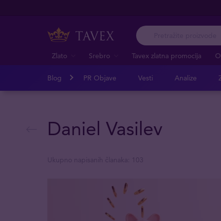
Zlato
Srebro
Tavex zlatna promocija
O
Blog
PR Objave
Vesti
Analize
Z
Daniel Vasilev
Ukupno napisanih članaka: 103