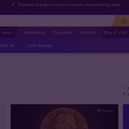
Pozovite za popust na prvu kupovinu investicionog zlata
 nama
Konsultacije
Zaposlenje
Kontakti
Blog
+381 
latni list
Lične finansije