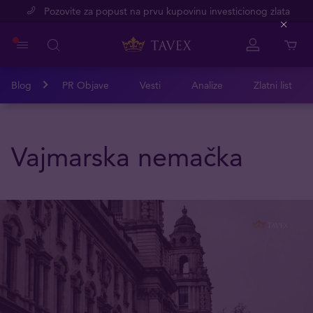
Pozovite za popust na prvu kupovinu investicionog zlata
Close
Blog
PR Objave
Vesti
Analize
Zlatni list
Vajmarska nemačka