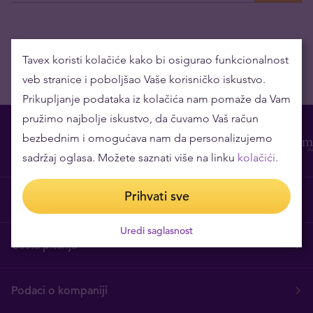
Tavex koristi kolačiće kako bi osigurao funkcionalnost
veb stranice i poboljšao Vaše korisničko iskustvo.
Prikupljanje podataka iz kolačića nam pomaže da Vam
pružimo najbolje iskustvo, da čuvamo Vaš račun
bezbednim i omogućava nam da personalizujemo
sadržaj oglasa. Možete saznati više na linku
kolačići.
Prihvati sve
O nama
Uredi saglasnost
Česta pitanja
Podaci o kompaniji