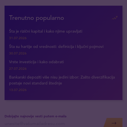
Trenutno popularno
Šta je rizični kapital i kako njime upravljati
31.07.2026
Šta su hartije od vrednosti: definicija i ključni pojmovi
30.07.2026
Vrste investicija i kako odabrati
27.07.2026
Bankarski depoziti više nisu jedini izbor: Zašto diverzifikacija
postaje novi standard štednje
13.07.2026
Dobijajte najnovije vesti putem e-maila