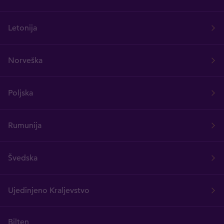
Letonija
Norveška
Poljska
Rumunija
Švedska
Ujedinjeno Kraljevstvo
Bilten