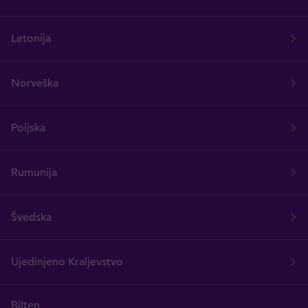
Letonija
Norveška
Poljska
Rumunija
Švedska
Ujedinjeno Kraljevstvo
Bilten