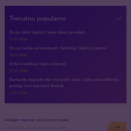
Trenutno popularno
Šta je rizični kapital i kako njime upravljati
31.07.2026
Šta su hartije od vrednosti: definicija i ključni pojmovi
30.07.2026
Vrste investicija i kako odabrati
27.07.2026
Bankarski depoziti više nisu jedini izbor: Zašto diverzifikacija
postaje novi standard štednje
13.07.2026
Dobijajte najnovije vesti putem e-maila