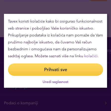
Tavex koristi kolačiće kako bi osigurao funkcionalnost
veb stranice i poboljšao Vaše korisničko iskustvo.
Prikupljanje podataka iz kolačića nam pomaže da Vam
pružimo najbolje iskustvo, da čuvamo Vaš račun
bezbednim i omogućava nam da personalizujemo
sadržaj oglasa. Možete saznati više na linku
kolačići.
Prihvati sve
O nama
Uredi saglasnost
Česta pitanja
Podaci o kompaniji