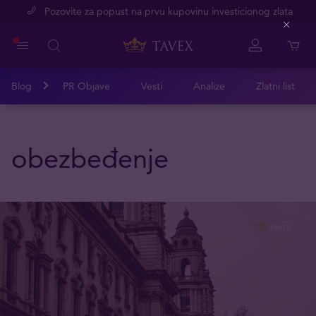
Pozovite za popust na prvu kupovinu investicionog zlata
Close
Blog
PR Objave
Vesti
Analize
Zlatni list
obezbeđenje