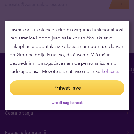
Tavex koristi kolačiće kako bi osigurao funkcionalnost
veb stranice i poboljšao Vaše korisničko iskustvo.
Prikupljanje podataka iz kolačića nam pomaže da Vam
pružimo najbolje iskustvo, da čuvamo Vaš račun
bezbednim i omogućava nam da personalizujemo
sadržaj oglasa. Možete saznati više na linku
kolačići.
Prihvati sve
O nama
Uredi saglasnost
Česta pitanja
Podaci o kompaniji