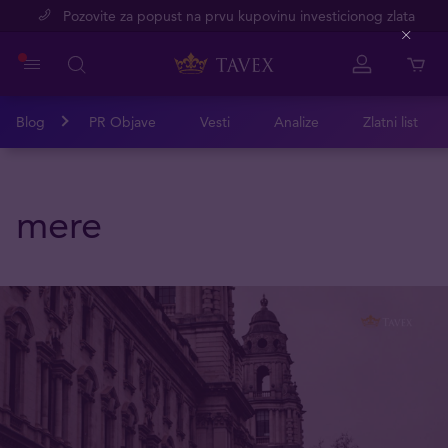
Pozovite za popust na prvu kupovinu investicionog zlata
Close
Blog
PR Objave
Vesti
Analize
Zlatni list
mere