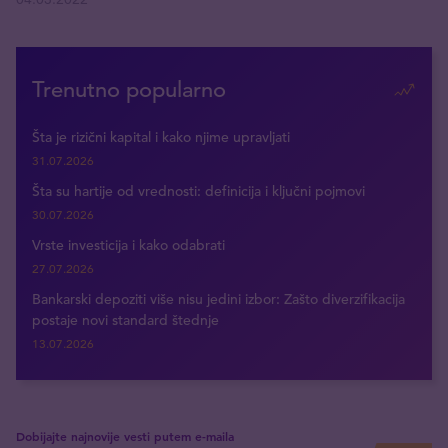
Trenutno popularno
Šta je rizični kapital i kako njime upravljati
31.07.2026
Šta su hartije od vrednosti: definicija i ključni pojmovi
30.07.2026
Vrste investicija i kako odabrati
27.07.2026
Bankarski depoziti više nisu jedini izbor: Zašto diverzifikacija
postaje novi standard štednje
13.07.2026
Dobijajte najnovije vesti putem e-maila