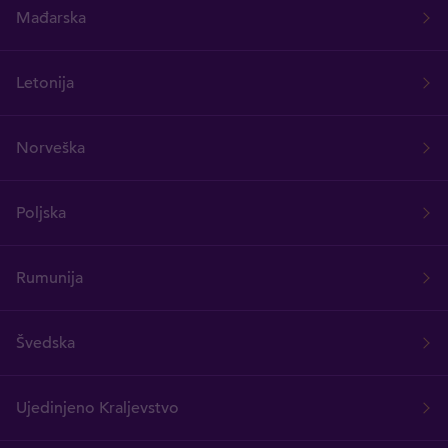
Mađarska
Letonija
Norveška
Poljska
Rumunija
Švedska
Ujedinjeno Kraljevstvo