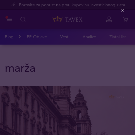
Pozovite za popust na prvu kupovinu investicionog zlata
Close
Blog
PR Objave
Vesti
Analize
Zlatni list
marža