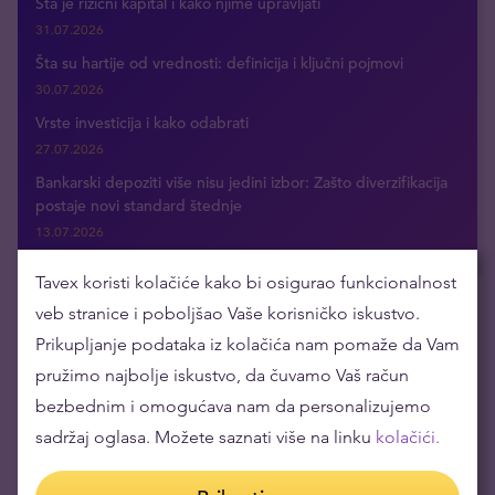
Šta je rizični kapital i kako njime upravljati
31.07.2026
Šta su hartije od vrednosti: definicija i ključni pojmovi
30.07.2026
Vrste investicija i kako odabrati
27.07.2026
Bankarski depoziti više nisu jedini izbor: Zašto diverzifikacija
postaje novi standard štednje
13.07.2026
Tavex koristi kolačiće kako bi osigurao funkcionalnost
veb stranice i poboljšao Vaše korisničko iskustvo.
Dobijajte najnovije vesti putem e-maila
Prikupljanje podataka iz kolačića nam pomaže da Vam
pružimo najbolje iskustvo, da čuvamo Vaš račun
bezbednim i omogućava nam da personalizujemo
sadržaj oglasa. Možete saznati više na linku
kolačići.