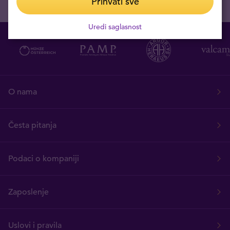
Prihvati sve
Uredi saglasnost
O nama
Česta pitanja
Podaci o kompaniji
Zaposlenje
Uslovi i pravila