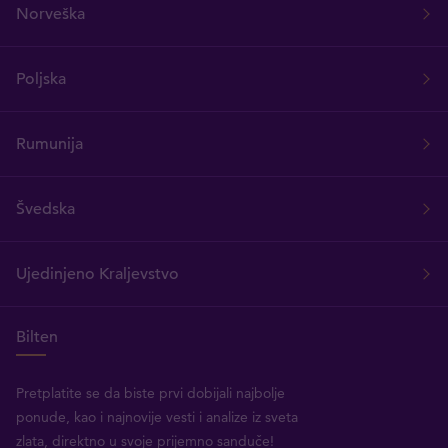
Norveška
Poljska
Rumunija
Švedska
Ujedinjeno Kraljevstvo
Bilten
Pretplatite se da biste prvi dobijali najbolje
ponude, kao i najnovije vesti i analize iz sveta
zlata, direktno u svoje prijemno sanduče!