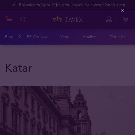
Pozovite za popust na prvu kupovinu investicionog zlata
Close
Blog
PR Objave
Vesti
Analize
Zlatni list
Katar