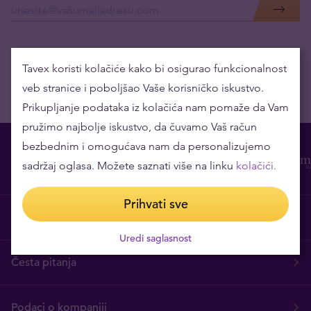
Tavex koristi kolačiće kako bi osigurao funkcionalnost
veb stranice i poboljšao Vaše korisničko iskustvo.
Prikupljanje podataka iz kolačića nam pomaže da Vam
pružimo najbolje iskustvo, da čuvamo Vaš račun
bezbednim i omogućava nam da personalizujemo
sadržaj oglasa. Možete saznati više na linku
kolačići.
Prihvati sve
O nama
Uredi saglasnost
Česta pitanja
Podaci o kompaniji