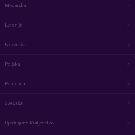
Mađarska
Letonija
Norveška
Poljska
Rumunija
Švedska
Ujedinjeno Kraljevstvo