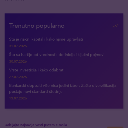
Trenutno popularno
Šta je rizični kapital i kako njime upravljati
31.07.2026
Šta su hartije od vrednosti: definicija i ključni pojmovi
30.07.2026
Vrste investicija i kako odabrati
27.07.2026
Bankarski depoziti više nisu jedini izbor: Zašto diverzifikacija
postaje novi standard štednje
13.07.2026
Dobijajte najnovije vesti putem e-maila