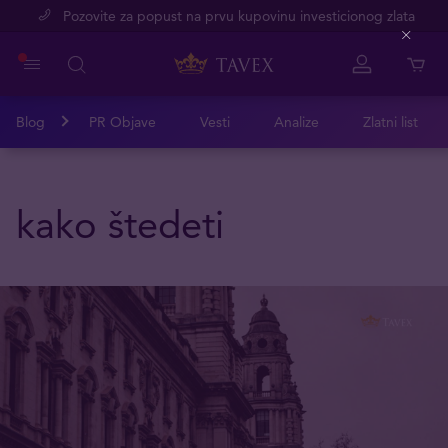
Pozovite za popust na prvu kupovinu investicionog zlata
Close
Blog
PR Objave
Vesti
Analize
Zlatni list
kako štedeti