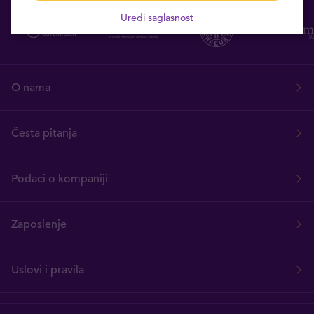
Uredi saglasnost
O nama
Česta pitanja
Podaci o kompaniji
Zaposlenje
Uslovi i pravila