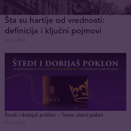
Šta su hartije od vrednosti:
definicija i ključni pojmovi
30.07.2026
Štedi i dobijaš poklon – Tavex zlatni paket
05.02.2024