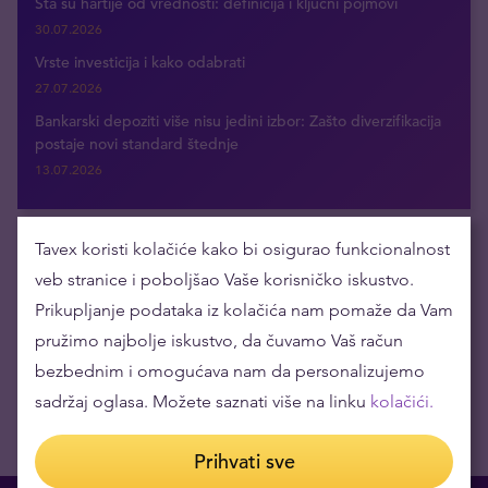
Šta su hartije od vrednosti: definicija i ključni pojmovi
30.07.2026
Vrste investicija i kako odabrati
27.07.2026
Bankarski depoziti više nisu jedini izbor: Zašto diverzifikacija
postaje novi standard štednje
13.07.2026
Tavex koristi kolačiće kako bi osigurao funkcionalnost
Dobijajte najnovije vesti putem e-maila
veb stranice i poboljšao Vaše korisničko iskustvo.
Prikupljanje podataka iz kolačića nam pomaže da Vam
pružimo najbolje iskustvo, da čuvamo Vaš račun
bezbednim i omogućava nam da personalizujemo
sadržaj oglasa. Možete saznati više na linku
kolačići.
Prihvati sve