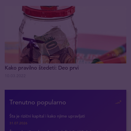
Kako pravilno štedeti: Deo prvi
10.03.2022
Trenutno popularno
Šta je rizični kapital i kako njime upravljati
31.07.2026