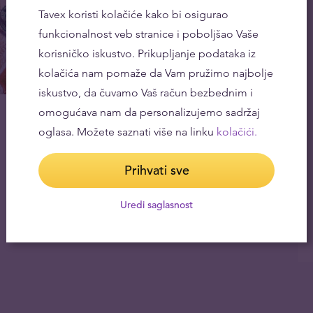
Tavex koristi kolačiće kako bi osigurao
funkcionalnost veb stranice i poboljšao Vaše
korisničko iskustvo. Prikupljanje podataka iz
kolačića nam pomaže da Vam pružimo najbolje
iskustvo, da čuvamo Vaš račun bezbednim i
Francuski franak – zlatnik koji je pokretao
omogućava nam da personalizujemo sadržaj
evropsku trgovinu
oglasa. Možete saznati više na linku
kolačići.
24.02.2022
Prihvati sve
Uredi saglasnost