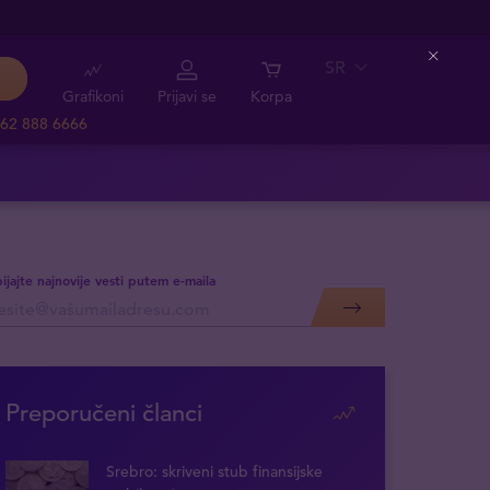
SR
Close
Grafikoni
Prijavi se
Korpa
62 888 6666
ijajte najnovije vesti putem e-maila
Preporučeni članci
Srebro: skriveni stub finansijske