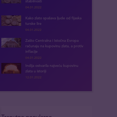
stabilnosti
04.01.2022
Kako zlato spašava ljude od fijaska
turske lire
04.01.2022
Zašto Centralna i Istočna Evropa
računaju na kupovinu zlata, a protiv
inflacije
04.01.2022
Indija ostvarila najveću kupovinu
zlata u istoriji
12.01.2022
Trenutno popularno