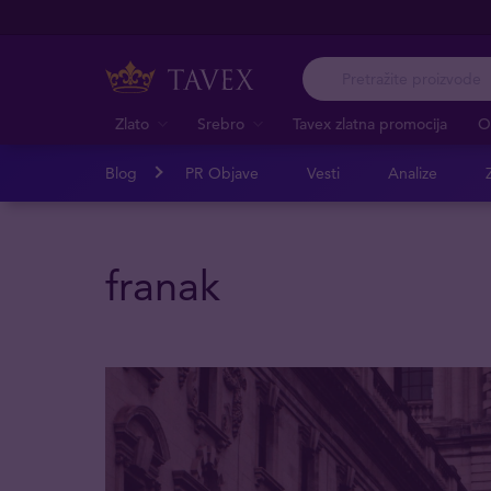
Zlato
Srebro
Tavex zlatna promocija
O
Blog
PR Objave
Vesti
Analize
Z
franak