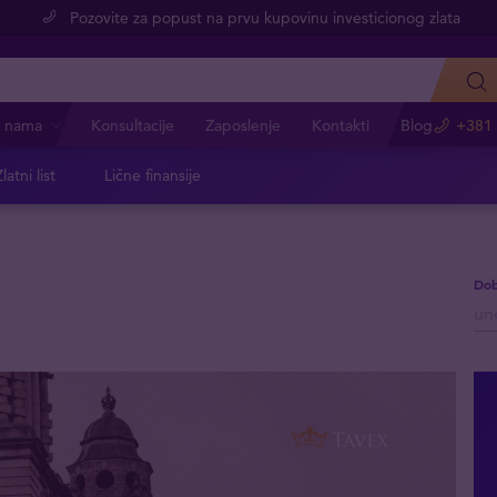
Pozovite za popust na prvu kupovinu investicionog zlata
 nama
Konsultacije
Zaposlenje
Kontakti
Blog
+381 
latni list
Lične finansije
Dob