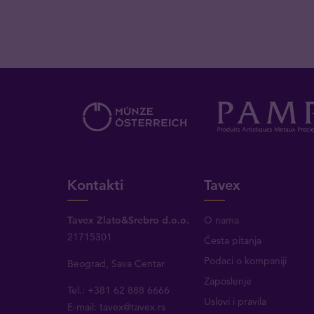
Kontakti
Tavex
Tavex Zlato&Srebro d.o.o.
O nama
21715301
Česta pitanja
Podaci o kompaniji
Beograd, Sava Centar
Zaposlenje
Tel.: +381 62 888 6666
Uslovi i pravila
E-mail:
tavex@tavex.rs