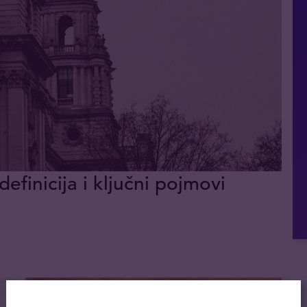
definicija i ključni pojmovi