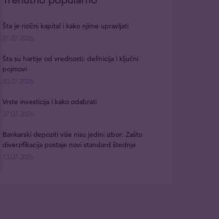
Šta je rizični kapital i kako njime upravljati
31.07.2026
Šta su hartije od vrednosti: definicija i ključni
pojmovi
30.07.2026
Vrste investicija i kako odabrati
27.07.2026
Bankarski depoziti više nisu jedini izbor: Zašto
diverzifikacija postaje novi standard štednje
13.07.2026