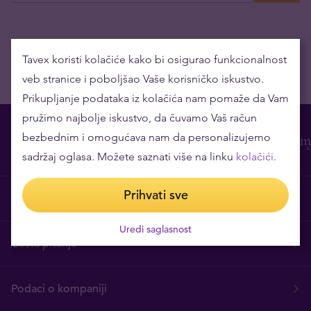
Tavex koristi kolačiće kako bi osigurao funkcionalnost
veb stranice i poboljšao Vaše korisničko iskustvo.
Prikupljanje podataka iz kolačića nam pomaže da Vam
pružimo najbolje iskustvo, da čuvamo Vaš račun
bezbednim i omogućava nam da personalizujemo
sadržaj oglasa. Možete saznati više na linku
kolačići.
Prihvati sve
O nama
Uredi saglasnost
Česta pitanja
Podaci o kompaniji