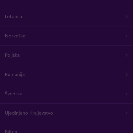
Letonija
Norveška
Poljska
Rumunija
Švedska
Ujedinjeno Kraljevstvo
Bilten