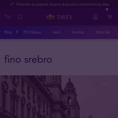
Pozovite za popust na prvu kupovinu investicionog zlata
Close
Blog
PR Objave
Vesti
Analize
Zlatni list
fino srebro