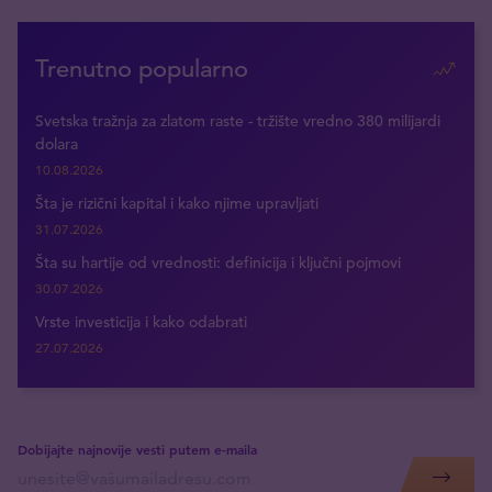
Trenutno popularno
Svetska tražnja za zlatom raste - tržište vredno 380 milijardi
dolara
10.08.2026
Šta je rizični kapital i kako njime upravljati
31.07.2026
Šta su hartije od vrednosti: definicija i ključni pojmovi
30.07.2026
Vrste investicija i kako odabrati
27.07.2026
Dobijajte najnovije vesti putem e-maila