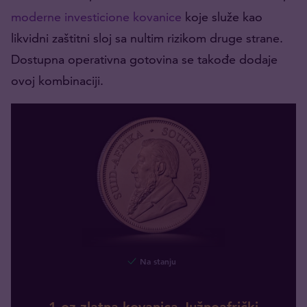
moderne investicione kovanice
koje služe kao
likvidni zaštitni sloj sa nultim rizikom druge strane.
Dostupna operativna gotovina se takođe dodaje
ovoj kombinaciji.
Na stanju
1 oz zlatna kovanica Južnoafrički