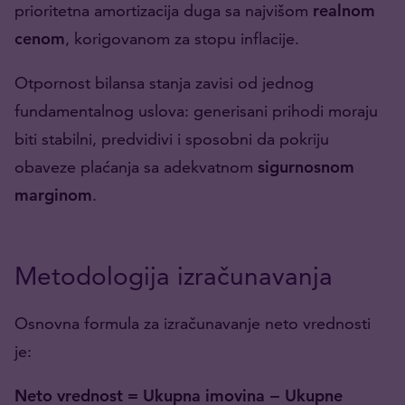
prioritetna amortizacija duga sa najvišom
realnom
cenom
, korigovanom za stopu inflacije.
Otpornost bilansa stanja zavisi od jednog
fundamentalnog uslova: generisani prihodi moraju
biti stabilni, predvidivi i sposobni da pokriju
obaveze plaćanja sa adekvatnom
sigurnosnom
marginom
.
Metodologija izračunavanja
Osnovna formula za izračunavanje neto vrednosti
je:
Neto vrednost = Ukupna imovina − Ukupne