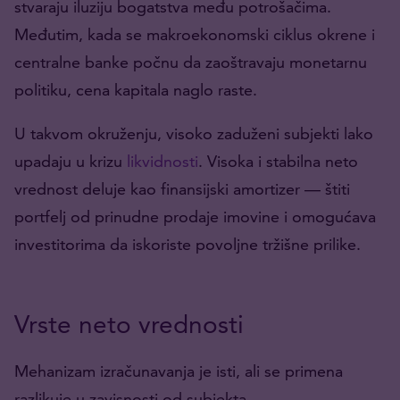
stvaraju iluziju bogatstva među potrošačima.
Međutim, kada se makroekonomski ciklus okrene i
centralne banke počnu da zaoštravaju monetarnu
politiku, cena kapitala naglo raste.
U takvom okruženju, visoko zaduženi subjekti lako
upadaju u krizu
likvidnosti
. Visoka i stabilna neto
vrednost deluje kao finansijski amortizer — štiti
portfelj od prinudne prodaje imovine i omogućava
investitorima da iskoriste povoljne tržišne prilike.
Vrste neto vrednosti
Mehanizam izračunavanja je isti, ali se primena
razlikuje u zavisnosti od subjekta.