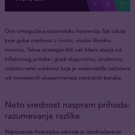
Ovo omogućava sistematsku konverziju fiat valuta
koje gube vrednost u čvrstu, visoko likvidnu
imovinu. Takva strategija štiti vaš bilans stanja od
inflatornog pritiska i gradi dugoročnu, strukturno
stabilnu neto vrednost koja je matematički zaštićena
od monetarnih eksperimenata centralnih banaka.
Neto vrednost naspram prihoda:
razumevanje razlike
Najopasnija finansijska zabluda je izjednačavanje