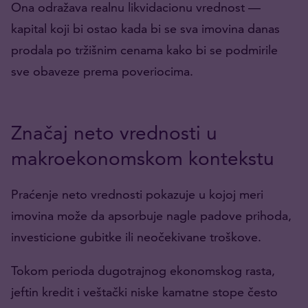
Ona odražava realnu likvidacionu vrednost —
kapital koji bi ostao kada bi se sva imovina danas
prodala po tržišnim cenama kako bi se podmirile
sve obaveze prema poveriocima.
Značaj neto vrednosti u
makroekonomskom kontekstu
Praćenje neto vrednosti pokazuje u kojoj meri
imovina može da apsorbuje nagle padove prihoda,
investicione gubitke ili neočekivane troškove.
Tokom perioda dugotrajnog ekonomskog rasta,
jeftin kredit i veštački niske kamatne stope često