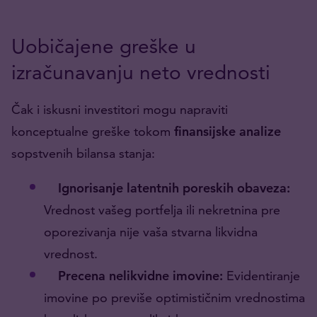
Uobičajene greške u
izračunavanju neto vrednosti
Čak i iskusni investitori mogu napraviti
konceptualne greške tokom
finansijske
analize
sopstvenih bilansa stanja:
Ignorisanje latentnih poreskih obaveza:
Vrednost vašeg portfelja ili nekretnina pre
oporezivanja nije vaša stvarna likvidna
vrednost.
Precena nelikvidne imovine:
Evidentiranje
imovine po previše optimističnim vrednostima