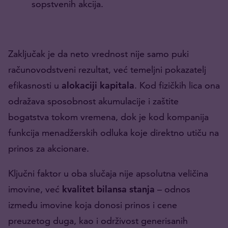
sopstvenih akcija.
Zaključak je da neto vrednost nije samo puki
računovodstveni rezultat, već temeljni pokazatelj
efikasnosti u
alokaciji kapitala
. Kod fizičkih lica ona
odražava sposobnost akumulacije i zaštite
bogatstva tokom vremena, dok je kod kompanija
funkcija menadžerskih odluka koje direktno utiču na
prinos za akcionare.
Ključni faktor u oba slučaja nije apsolutna veličina
imovine, već
kvalitet bilansa stanja
– odnos
između imovine koja donosi prinos i cene
preuzetog duga, kao i održivost generisanih