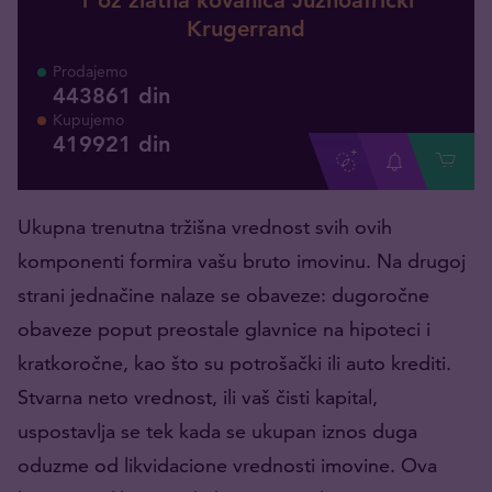
Krugerrand
Prodajemo
443861 din
Kupujemo
419921
din
Ukupna trenutna tržišna vrednost svih ovih
komponenti formira vašu bruto imovinu. Na drugoj
strani jednačine nalaze se obaveze: dugoročne
obaveze poput preostale glavnice na hipoteci i
kratkoročne, kao što su potrošački ili auto krediti.
Stvarna neto vrednost, ili vaš čisti kapital,
uspostavlja se tek kada se ukupan iznos duga
oduzme od likvidacione vrednosti imovine. Ova