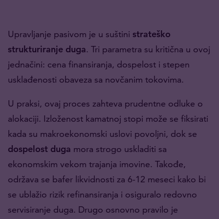
Upravljanje pasivom je u suštini
strateško
strukturiranje duga
. Tri parametra su kritična u ovoj
jednačini: cena finansiranja, dospelost i stepen
usklađenosti obaveza sa novčanim tokovima.
U praksi, ovaj proces zahteva prudentne odluke o
alokaciji. Izloženost kamatnoj stopi može se fiksirati
kada su makroekonomski uslovi povoljni, dok se
dospelost duga
mora strogo uskladiti sa
ekonomskim vekom trajanja imovine. Takođe,
održava se bafer likvidnosti za 6-12 meseci kako bi
se ublažio rizik refinansiranja i osiguralo redovno
servisiranje duga. Drugo osnovno pravilo je