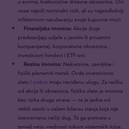
u evrima, kratkoročne državne obveznice. Oni
nose najniži nominalni rizik, ali su najpodložniji
inflatornom narušavanju svoje kupovne moći.
Finansijska imovina:
Akcije (koje
predstavljaju udjele u javnim ili privatnim
kompanijama), korporativne obveznice,
investicioni fondovi i ETF-ovi.
Realna
imovina:
Nekretnine, zemljište i
fizički plemeniti metali. Ovde investiciono
zlato i
srebro
imaju neviđenu ulogu. Za razliku
od akcija ili obveznica, fizičko zlato je imovina
bez rizika druge strane — to je jedna od
retkih stavki u vašem bilansu stanja koja nije
istovremeno nečiji dug. To ga pretvara u
temelj neto vrednosti tokom sistemskih kriza.