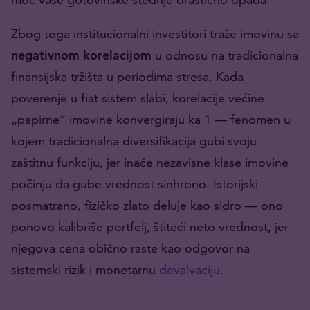
Zbog toga institucionalni investitori traže imovinu sa
negativnom
korelacijom
u odnosu na tradicionalna
finansijska tržišta u periodima stresa. Kada
poverenje u fiat sistem slabi, korelacije većine
„papirne“ imovine konvergiraju ka 1 — fenomen u
kojem tradicionalna diversifikacija gubi svoju
zaštitnu funkciju, jer inače nezavisne klase imovine
počinju da gube vrednost sinhrono. Istorijski
posmatrano, fizičko zlato deluje kao sidro — ono
ponovo kalibriše portfelj, štiteći neto vrednost, jer
njegova cena obično raste kao odgovor na
sistemski rizik i monetarnu
devalvaciju
.