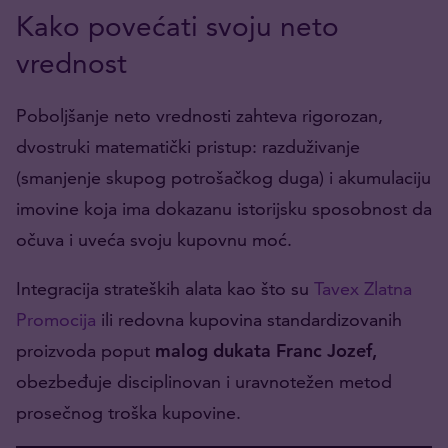
Kako povećati svoju neto
vrednost
Poboljšanje neto vrednosti zahteva rigorozan,
dvostruki matematički pristup: razduživanje
(smanjenje skupog potrošačkog duga) i akumulaciju
imovine koja ima dokazanu istorijsku sposobnost da
očuva i uveća svoju kupovnu moć.
Integracija strateških alata kao što su
Tavex Zlatna
Promocija
ili redovna kupovina standardizovanih
proizvoda poput
malog dukata Franc Jozef,
obezbeđuje disciplinovan i uravnotežen metod
prosečnog troška kupovine.