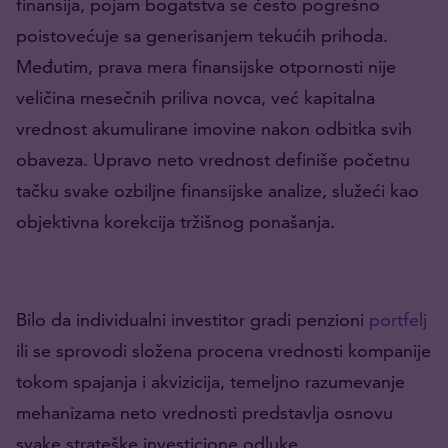
finansija, pojam bogatstva se često pogrešno
poistovećuje sa generisanjem tekućih prihoda.
Međutim, prava mera finansijske otpornosti nije
veličina mesečnih priliva novca, već kapitalna
vrednost akumulirane imovine nakon odbitka svih
obaveza. Upravo neto vrednost definiše početnu
tačku svake ozbiljne finansijske analize, služeći kao
objektivna korekcija tržišnog ponašanja.
Bilo da individualni investitor gradi penzioni
portfelj
ili se sprovodi složena procena vrednosti kompanije
tokom spajanja i akvizicija, temeljno razumevanje
mehanizama neto vrednosti predstavlja osnovu
svake strateške investicione odluke.