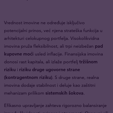
Vrednost imovine ne određuje isključivo
potencijalni prinos, već njena strateška funkcija u
arhitekturi celokupnog portfelja. Visokolikvidna
imovina pruža fleksibilnost, ali trpi neizbežan
pad
kupovne moći
usled inflacije. Finansijska imovina
donosi rast kapitala, ali izlaže portfelj
tržišnom
riziku
i
riziku druge ugovorne strane
(kontragentnom riziku)
. S druge strane, realna
imovina dodaje stabilnost i deluje kao zaštitni
mehanizam prilikom
sistemskih šokova
.
Efikasno upravljanje zahteva rigorozno balansiranje