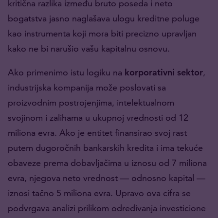
kritična razlika između bruto poseda i neto
bogatstva jasno naglašava ulogu kreditne poluge
kao instrumenta koji mora biti precizno upravljan
kako ne bi narušio vašu kapitalnu osnovu.
Ako primenimo istu logiku na
korporativni
sektor
,
industrijska kompanija može poslovati sa
proizvodnim postrojenjima, intelektualnom
svojinom i zalihama u ukupnoj vrednosti od 12
miliona evra. Ako je entitet finansirao svoj rast
putem dugoročnih bankarskih kredita i ima tekuće
obaveze prema dobavljačima u iznosu od 7 miliona
evra, njegova neto vrednost — odnosno kapital —
iznosi tačno 5 miliona evra. Upravo ova cifra se
podvrgava analizi prilikom određivanja investicione