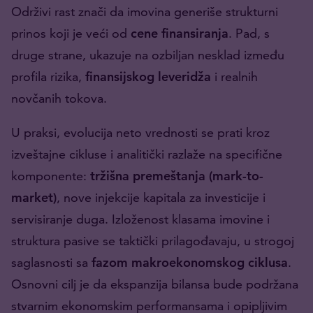
Održivi rast znači da imovina generiše strukturni
prinos koji je veći od
cene finansiranja
. Pad, s
druge strane, ukazuje na ozbiljan nesklad između
profila rizika,
finansijskog leveridža
i realnih
novčanih tokova.
U praksi, evolucija neto vrednosti se prati kroz
izveštajne cikluse i analitički razlaže na specifične
komponente:
tržišna premeštanja (mark-to-
market)
, nove injekcije kapitala za investicije i
servisiranje duga. Izloženost klasama imovine i
struktura pasive se taktički prilagođavaju, u strogoj
saglasnosti sa
fazom makroekonomskog ciklusa
.
Osnovni cilj je da ekspanzija bilansa bude podržana
stvarnim ekonomskim performansama i opipljivim