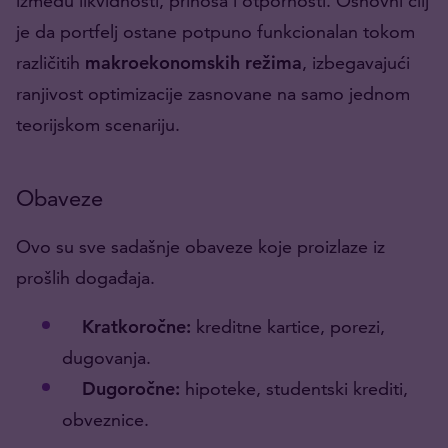
između likvidnosti, prinosa i otpornosti. Osnovni cilj
je da portfelj ostane potpuno funkcionalan tokom
različitih
makroekonomskih režima
, izbegavajući
ranjivost optimizacije zasnovane na samo jednom
teorijskom scenariju.
Obaveze
Ovo su sve sadašnje obaveze koje proizlaze iz
prošlih događaja.
Kratkoročne:
kreditne kartice, porezi,
dugovanja.
Dugoročne:
hipoteke, studentski krediti,
obveznice.