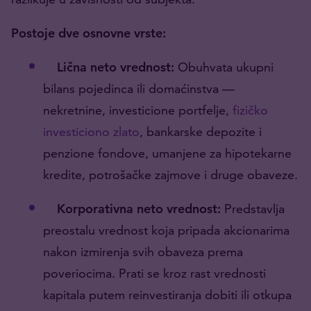
Postoje dve osnovne vrste:
Lična neto vrednost:
Obuhvata ukupni
bilans pojedinca ili domaćinstva —
nekretnine, investicione portfelje,
fizičko
investiciono zlato
, bankarske depozite i
penzione fondove, umanjene za hipotekarne
kredite, potrošačke zajmove i druge obaveze.
Korporativna neto vrednost:
Predstavlja
preostalu vrednost koja pripada akcionarima
nakon izmirenja svih obaveza prema
poveriocima. Prati se kroz rast vrednosti
kapitala putem reinvestiranja dobiti ili otkupa