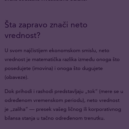
Šta zapravo znači neto
vrednost?
U svom najčistijem ekonomskom smislu, neto
vrednost je matematička razlika između onoga što
posedujete (imovina) i onoga što dugujete
(obaveze).
Dok prihodi i rashodi predstavljaju „tok“ (mere se u
određenom vremenskom periodu), neto vrednost
je „zaliha“ — presek vašeg ličnog ili korporativnog
bilansa stanja u tačno određenom trenutku.