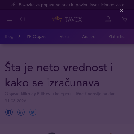
Pozovite za popust na prvu kupovinu investicionog zlata
Close
Blog
PR Objave
Vesti
Analize
Zlatni list
Šta je neto vrednost i
kako se izračunava
Objavio
Nikolay Filibev
u kategoriji
Lične finansije
na dan
31.03.2026