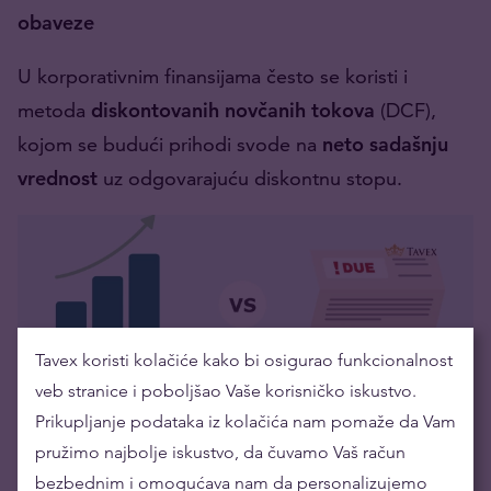
obaveze
U korporativnim finansijama često se koristi i
metoda
diskontovanih novčanih tokova
(DCF),
kojom se budući prihodi svode na
neto sadašnju
vrednost
uz odgovarajuću diskontnu stopu.
Tavex koristi kolačiće kako bi osigurao funkcionalnost
veb stranice i poboljšao Vaše korisničko iskustvo.
Prikupljanje podataka iz kolačića nam pomaže da Vam
pružimo najbolje iskustvo, da čuvamo Vaš račun
U ovom modelu, budući novčani tokovi se
bezbednim i omogućava nam da personalizujemo