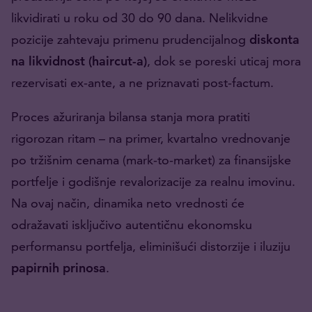
likvidirati u roku od 30 do 90 dana. Nelikvidne
pozicije zahtevaju primenu prudencijalnog
diskonta
na likvidnost (haircut-a)
, dok se poreski uticaj mora
rezervisati ex-ante, a ne priznavati post-factum.
Proces ažuriranja bilansa stanja mora pratiti
rigorozan ritam – na primer, kvartalno vrednovanje
po tržišnim cenama (mark-to-market) za finansijske
portfelje i godišnje revalorizacije za realnu imovinu.
Na ovaj način, dinamika neto vrednosti će
odražavati isključivo autentičnu ekonomsku
performansu portfelja, eliminišući distorzije i iluziju
papirnih prinosa
.