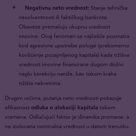
Negativna neto vrednost:
Stanje tehničke
nesolventnosti ili faktičkog bankrota.
Obaveze premašuju ukupnu vrednost
imovine. Ovaj fenomen se najčešće posmatra
kod agresivne upotrebe poluge (prekomerno
korišćenje pozajmljenog kapitala) kada tržišna
vrednost imovine finansirane dugom doživi
naglu korekciju naniže, kao tokom kraha
tržišta nekretnina.
Drugim rečima, putanja neto vrednosti pokazuje
efikasnost
odluka o alokaciji kapitala
tokom
vremena. Odlučujući faktor je dinamika promene, a
ne izolovana nominalna vrednost u datom trenutku.