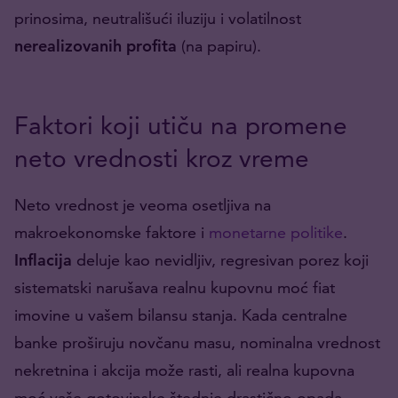
prinosima, neutrališući iluziju i volatilnost
nerealizovanih profita
(na papiru).
Faktori koji utiču na promene
neto vrednosti kroz vreme
Neto vrednost je veoma osetljiva na
makroekonomske faktore i
monetarne politike
.
Inflacija
deluje kao nevidljiv, regresivan porez koji
sistematski narušava realnu kupovnu moć fiat
imovine u vašem bilansu stanja. Kada centralne
banke proširuju novčanu masu, nominalna vrednost
nekretnina i akcija može rasti, ali realna kupovna
moć vaše gotovinske štednje drastično opada.