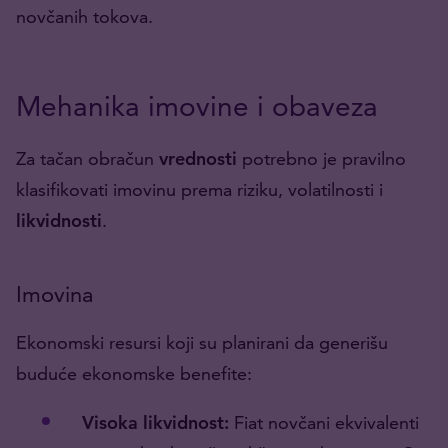
novčanih tokova.
Mehanika imovine i obaveza
Za tačan obračun
vrednosti
potrebno je pravilno
klasifikovati imovinu prema riziku, volatilnosti i
likvidnosti
.
Imovina
Ekonomski resursi koji su planirani da generišu
buduće ekonomske benefite:
Visoka likvidnost:
Fiat novčani ekvivalenti