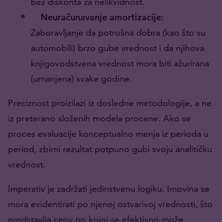
bez diskonta za nelikvidnost.
Neuračunavanje amortizacije:
Zaboravljanje da potrošna dobra (kao što su
automobili) brzo gube vrednost i da njihova
knjigovodstvena vrednost mora biti ažurirana
(umanjena) svake godine.
Preciznost proizilazi iz dosledne metodologije, a ne
iz preterano složenih modela procene. Ako se
proces evaluacije konceptualno menja iz perioda u
period, zbirni rezultat potpuno gubi svoju analitičku
vrednost.
Imperativ je zadržati jedinstvenu logiku. Imovina se
mora evidentirati po njenoj ostvarivoj vrednosti, što
predstavlja cenu po kojoj se efektivno može