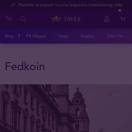
Pozovite za popust na prvu kupovinu investicionog zlata
Close
Blog
PR Objave
Vesti
Analize
Zlatni list
Fedkoin