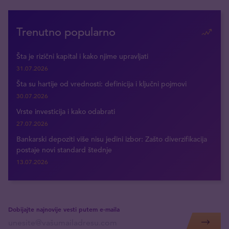
Trenutno popularno
Šta je rizični kapital i kako njime upravljati
31.07.2026
Šta su hartije od vrednosti: definicija i ključni pojmovi
30.07.2026
Vrste investicija i kako odabrati
27.07.2026
Bankarski depoziti više nisu jedini izbor: Zašto diverzifikacija
postaje novi standard štednje
13.07.2026
Dobijajte najnovije vesti putem e-maila