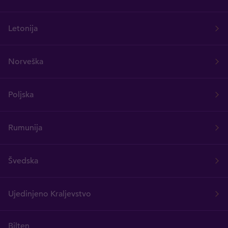
Letonija
Norveška
Poljska
Rumunija
Švedska
Ujedinjeno Kraljevstvo
Bilten