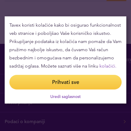
Tavex koristi kolačiće kako bi osigurao funkcionalnost
veb stranice i poboljšao Vaše korisničko iskustvo.
Prikupljanje podataka iz kolačića nam pomaže da Vam
pružimo najbolje iskustvo, da čuvamo Vaš račun
bezbednim i omogućava nam da personalizujemo
sadržaj oglasa. Možete saznati više na linku
kolačići.
Prihvati sve
O nama
Uredi saglasnost
Česta pitanja
Podaci o kompaniji