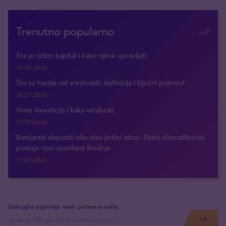
Trenutno popularno
Šta je rizični kapital i kako njime upravljati
31.07.2026
Šta su hartije od vrednosti: definicija i ključni pojmovi
30.07.2026
Vrste investicija i kako odabrati
27.07.2026
Bankarski depoziti više nisu jedini izbor: Zašto diverzifikacija
postaje novi standard štednje
13.07.2026
Dobijajte najnovije vesti putem e-maila