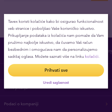
Tavex koristi kolačiće kako bi osigurao funkcionalnost
veb stranice i poboljšao Vaše korisničko iskustvo.
Prikupljanje podataka iz kolačića nam pomaže da Vam
pružimo najbolje iskustvo, da čuvamo Vaš račun
bezbednim i omogućava nam da personalizujemo
sadržaj oglasa. Možete saznati više na linku
kolačići.
Prihvati sve
O nama
Uredi saglasnost
Česta pitanja
Podaci o kompaniji