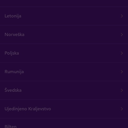
Letonija
Norveška
Poljska
Rumunija
Švedska
Ujedinjeno Kraljevstvo
Bilten