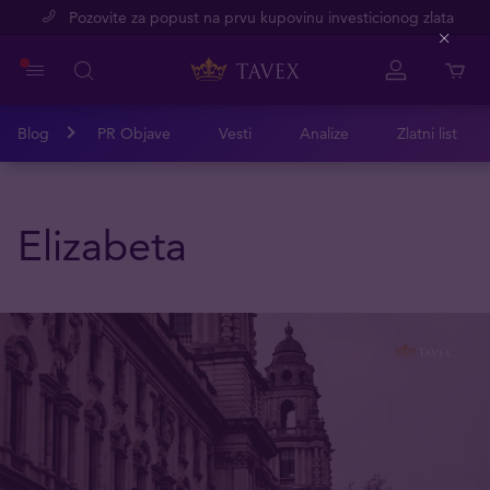
Pozovite za popust na prvu kupovinu investicionog zlata
Close
Blog
PR Objave
Vesti
Analize
Zlatni list
Elizabeta