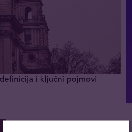
definicija i ključni pojmovi