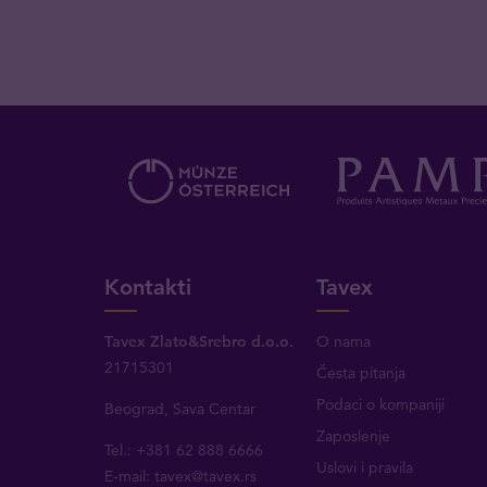
Kontakti
Tavex
Tavex Zlato&Srebro d.o.o.
O nama
21715301
Česta pitanja
Podaci o kompaniji
Beograd, Sava Centar
Zaposlenje
Tel.: +381 62 888 6666
Uslovi i pravila
E-mail:
tavex@tavex.rs