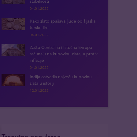
stabilnosti
04.01.2022
Kako zlato spašava ljude od fijaska
turske lire
04.01.2022
Zašto Centralna i Istočna Evropa
računaju na kupovinu zlata, a protiv
inflacije
04.01.2022
Indija ostvarila najveću kupovinu
zlata u istoriji
12.01.2022
Trenutno popularno