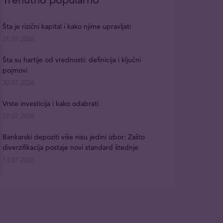
Šta je rizični kapital i kako njime upravljati
31.07.2026
Šta su hartije od vrednosti: definicija i ključni
pojmovi
30.07.2026
Vrste investicija i kako odabrati
27.07.2026
Bankarski depoziti više nisu jedini izbor: Zašto
diverzifikacija postaje novi standard štednje
13.07.2026