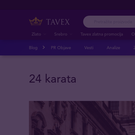
Zlato
Srebro
Tavex zlatna promocija
O
Blog
PR Objave
Vesti
Analize
Z
24 karata