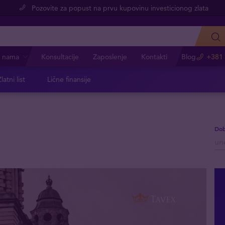
Pozovite za popust na prvu kupovinu investicionog zlata
 nama
Konsultacije
Zaposlenje
Kontakti
Blog
+381 
latni list
Lične finansije
Dob