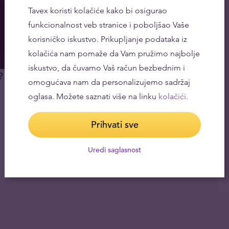
Tavex koristi kolačiće kako bi osigurao
funkcionalnost veb stranice i poboljšao Vaše
korisničko iskustvo. Prikupljanje podataka iz
kolačića nam pomaže da Vam pružimo najbolje
iskustvo, da čuvamo Vaš račun bezbednim i
?
omogućava nam da personalizujemo sadržaj
oglasa. Možete saznati više na linku
kolačići.
Prihvati sve
Uredi saglasnost