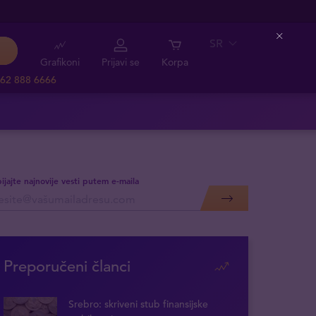
SR
Close
Grafikoni
Prijavi se
Korpa
62 888 6666
ijajte najnovije vesti putem e-maila
Preporučeni članci
Srebro: skriveni stub finansijske