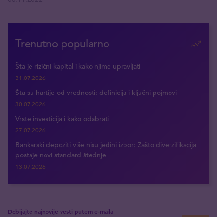
Trenutno popularno
Šta je rizični kapital i kako njime upravljati
31.07.2026
Šta su hartije od vrednosti: definicija i ključni pojmovi
30.07.2026
Vrste investicija i kako odabrati
27.07.2026
Bankarski depoziti više nisu jedini izbor: Zašto diverzifikacija
postaje novi standard štednje
13.07.2026
Dobijajte najnovije vesti putem e-maila