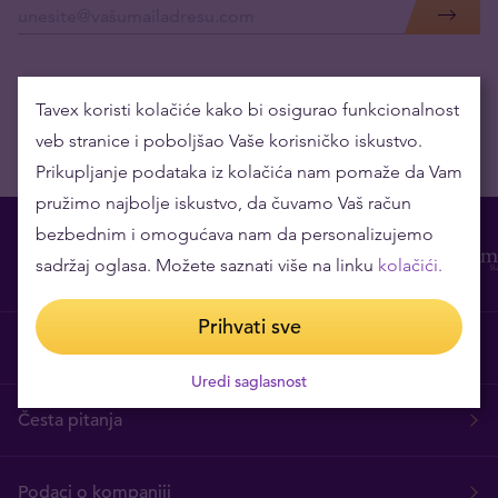
Tavex koristi kolačiće kako bi osigurao funkcionalnost
veb stranice i poboljšao Vaše korisničko iskustvo.
Prikupljanje podataka iz kolačića nam pomaže da Vam
pružimo najbolje iskustvo, da čuvamo Vaš račun
bezbednim i omogućava nam da personalizujemo
sadržaj oglasa. Možete saznati više na linku
kolačići.
Prihvati sve
O nama
Uredi saglasnost
Česta pitanja
Podaci o kompaniji