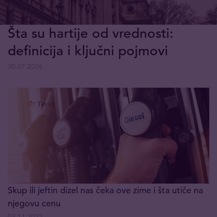
Šta su hartije od vrednosti:
definicija i ključni pojmovi
30.07.2026
Skup ili jeftin dizel nas čeka ove zime i šta utiče na
njegovu cenu
03.11.2022