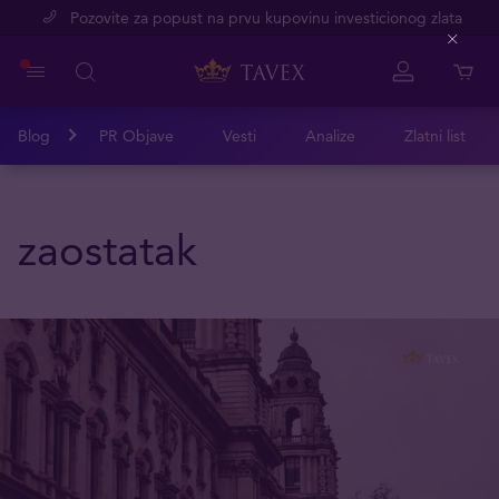
Pozovite za popust na prvu kupovinu investicionog zlata
Close
Blog
PR Objave
Vesti
Analize
Zlatni list
zaostatak