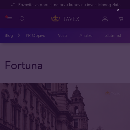
Pozovite za popust na prvu kupovinu investicionog zlata
Close
Blog
PR Objave
Vesti
Analize
Zlatni list
Fortuna