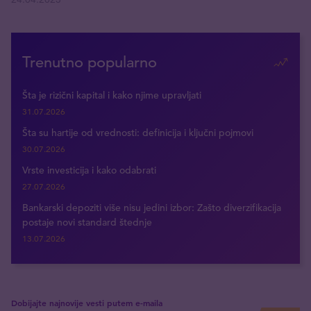
Trenutno popularno
Šta je rizični kapital i kako njime upravljati
31.07.2026
Šta su hartije od vrednosti: definicija i ključni pojmovi
30.07.2026
Vrste investicija i kako odabrati
27.07.2026
Bankarski depoziti više nisu jedini izbor: Zašto diverzifikacija
postaje novi standard štednje
13.07.2026
Dobijajte najnovije vesti putem e-maila