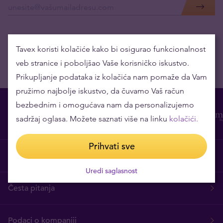
Tavex koristi kolačiće kako bi osigurao funkcionalnost
veb stranice i poboljšao Vaše korisničko iskustvo.
Prikupljanje podataka iz kolačića nam pomaže da Vam
pružimo najbolje iskustvo, da čuvamo Vaš račun
bezbednim i omogućava nam da personalizujemo
sadržaj oglasa. Možete saznati više na linku
kolačići.
Prihvati sve
O nama
Uredi saglasnost
Česta pitanja
Podaci o kompaniji