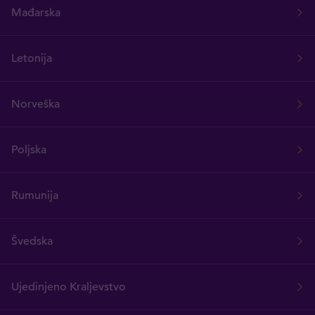
Mađarska
Letonija
Norveška
Poljska
Rumunija
Švedska
Ujedinjeno Kraljevstvo