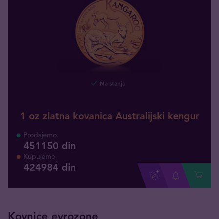
Na stanju
1 oz zlatna kovanica Australijski kengur
Prodajemo
451150 din
Kupujemo
424984
din
Kovnice evrozone