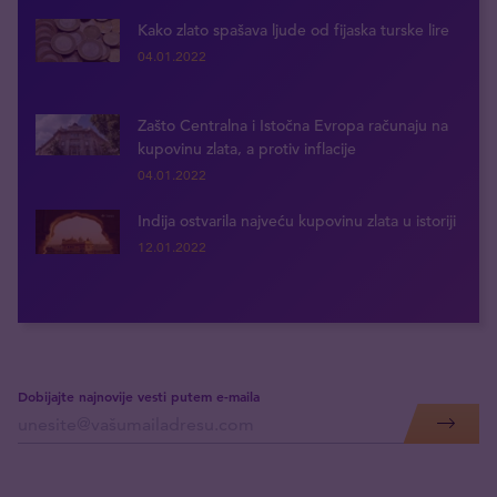
Kako zlato spašava ljude od fijaska turske lire
04.01.2022
Zašto Centralna i Istočna Evropa računaju na
kupovinu zlata, a protiv inflacije
04.01.2022
Indija ostvarila najveću kupovinu zlata u istoriji
12.01.2022
Dobijajte najnovije vesti putem e-maila