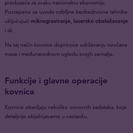
preduzeća za svaku nacionalnu ekonomiju.
Postepeno se uvode ozbiljne bezbednosne tehnike
uključujući
mikrograviranje, lasersko obeležavanje
i dr.
Na taj način kovnice doprinose održavanju novčane
mase i međunarodnom ugledu svojih zemalja.
Funkcije i glavne operacije
kovnica
Kovnice obavljaju nekoliko osnovnih zadataka, koje
detaljnije objašnjavamo u nastavku.