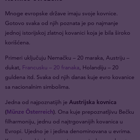
Mnoge evropske države imaju svoje kovnice.
Gotovo svaka od njih poznata je po najmanje
jednoj istorijskoj zlatnoj kovanici koja je bila široko
korišćena.
Primeri uključuju Nemačku – 20 maraka, Austriju –
dukat,
Francusku – 20 franaka
, Holandiju – 20
guldena itd. Svaka od njih danas kuje evro kovanice
sa nacionalnim simbolima.
Jedna od najpoznatijih je
Austrijska kovnica
(
Münze Österreich
)
. Ona kuje prepoznatljivu Bečku
filharmoniju, jednu od najtrgovanijih kovanica u
Evropi. Ujedno je i jedina denominovana u evrima.