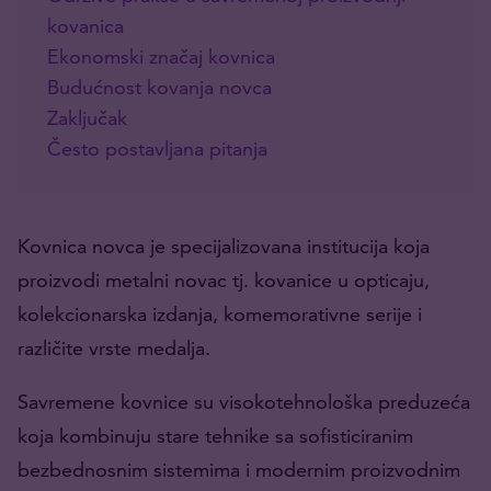
kovanica
Ekonomski značaj kovnica
Budućnost kovanja novca
Zaključak
Često postavljana pitanja
Kovnica novca je specijalizovana institucija koja
proizvodi metalni novac tj. kovanice u opticaju,
kolekcionarska izdanja, komemorativne serije i
različite vrste medalja.
Savremene kovnice su visokotehnološka preduzeća
koja kombinuju stare tehnike sa sofisticiranim
bezbednosnim sistemima i modernim proizvodnim