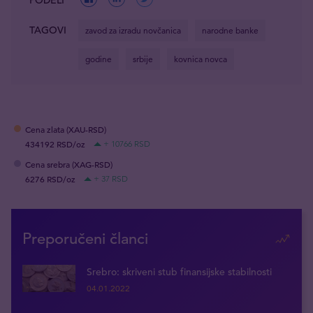
TAGOVI
zavod za izradu novčanica
narodne banke
godine
srbije
kovnica novca
Cena zlata (XAU-RSD)
434192 RSD/oz
+ 10766 RSD
Cena srebra (XAG-RSD)
6276 RSD/oz
+ 37 RSD
Preporučeni članci
Srebro: skriveni stub finansijske stabilnosti
04.01.2022