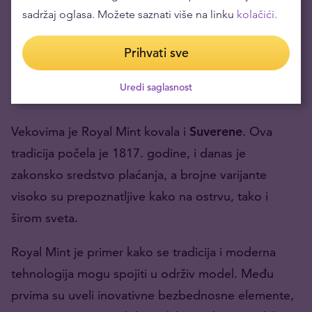
sadržaj oglasa. Možete saznati više na linku
kolačići.
od 30 drugih zemalja.
Prihvati sve
Ova kovnica je poznata po svojoj investicionoj seriji
Britannia
, koja se često smatra jednim od
Uredi saglasnost
standarda kvaliteta.
Vekovima je Royal Mint kovala i
Suverene
. Ova
tradicija počela je 1817. godine, i danas je
zakonsko sredstvo plaćanja, a brojne varijante
visoko su prepoznatljive kako na ostrvu, tako i
širom sveta.
Royal Mint je primer kako se tradicija i moderna
tehnologija mogu spojiti u održiv model. Među
prvima su uveli inovativne bezbednosne elemente,