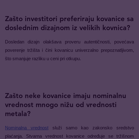
Zašto investitori preferiraju kovanice sa
doslednim dizajnom iz velikih kovnica?
Dosledan dizajn olakšava proveru autentičnosti, povećava 
poverenje tržišta i čini kovanicu univerzalno prepoznatljivom, 
što smanjuje razliku u ceni pri otkupu.
Zašto neke kovanice imaju nominalnu
vrednost mnogo nižu od vrednosti
metala?
Nominalna vrednost
 služi samo kao zakonsko sredstvo 
plaćanja. Stvarna vrednost kovanice određuje se tržišnom 