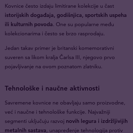
Kovnice često izdaju limitirane kolekcije u čast
istorijskih događaja, godišnjica, sportskih uspeha
ili kulturnih povoda
. One su popularne među
kolekcionarima i često se brzo rasprodaju.
Jedan takav primer je britanski komemorativni
suveren sa likom kralja Čarlsa III, njegovo prvo
pojavljivanje na ovom poznatom zlatniku.
Tehnološke i naučne aktivnosti
Savremene kovnice ne obavljaju samo proizvodne,
već i naučne i tehnološke funkcije. Najvažniji
segmenti uključuju razvoj
novih legura i izdržljivijih
metalnih sastava
, unapređenje tehnologija protiv