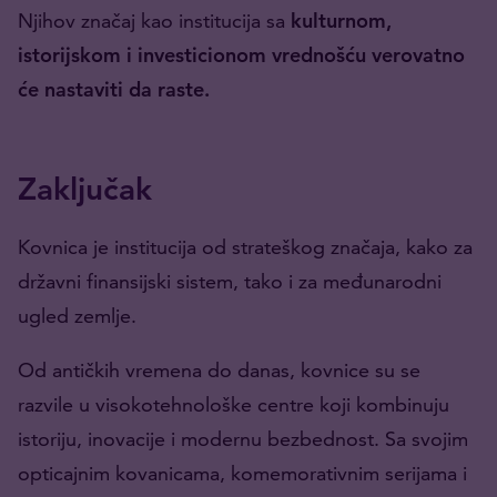
Njihov značaj kao institucija sa
kulturnom,
istorijskom i investicionom vrednošću verovatno
će nastaviti da raste.
Zaključak
Kovnica je institucija od strateškog značaja, kako za
državni finansijski sistem, tako i za međunarodni
ugled zemlje.
Od antičkih vremena do danas, kovnice su se
razvile u visokotehnološke centre koji kombinuju
istoriju, inovacije i modernu bezbednost. Sa svojim
opticajnim kovanicama, komemorativnim serijama i