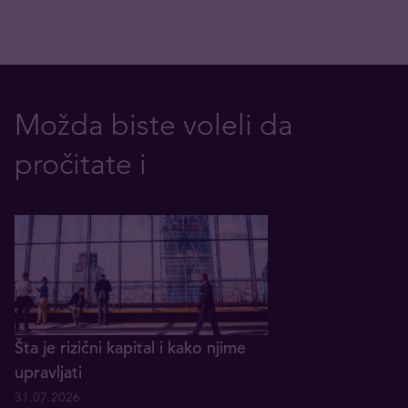
Možda biste voleli da
pročitate i
Šta je rizični kapital i kako njime
upravljati
31.07.2026