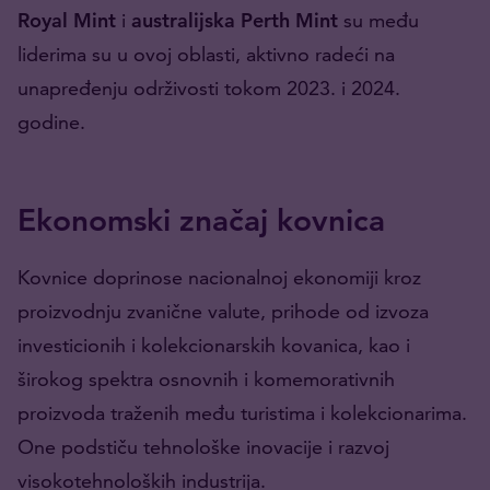
Royal Mint
i
australijska Perth Mint
su među
liderima su u ovoj oblasti, aktivno radeći na
unapređenju održivosti tokom 2023. i 2024.
godine.
Ekonomski značaj kovnica
Kovnice doprinose nacionalnoj ekonomiji kroz
proizvodnju zvanične valute, prihode od izvoza
investicionih i kolekcionarskih kovanica, kao i
širokog spektra osnovnih i komemorativnih
proizvoda traženih među turistima i kolekcionarima.
One podstiču tehnološke inovacije i razvoj
visokotehnoloških industrija.