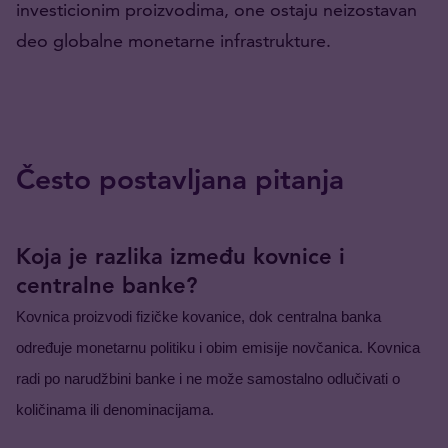
investicionim proizvodima, one ostaju neizostavan
deo globalne monetarne infrastrukture.
Često postavljana pitanja
Koja je razlika između kovnice i
centralne banke?
Kovnica proizvodi fizičke kovanice, dok centralna banka 
određuje monetarnu politiku i obim emisije novčanica. Kovnica 
radi po narudžbini banke i ne može samostalno odlučivati o 
količinama ili denominacijama.