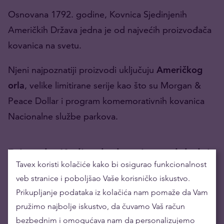
Osnovana 1792. godine, Kovnica Sjedinjenih
Američkih Država jedna je od najvećih proizvođača
kovanica na svetu.
Njeni najpoznatiji proizvodi uključuju
Američkog
orla
, velike limitirane serije kao što su Morgan &
Peace Dollar i program komemorativnih kovanica
Nacionalne službe parkova.
Britanska Kraljevska kovnica – globalni
Tavex koristi kolačiće kako bi osigurao funkcionalnost
autoritet
veb stranice i poboljšao Vaše korisničko iskustvo.
Osnovana 886. godine,
Royal Mint
je jedna od
Prikupljanje podataka iz kolačića nam pomaže da Vam
najstarijih i najpoštovanijih kovnica na svetu. Danas
pružimo najbolje iskustvo, da čuvamo Vaš račun
bezbednim i omogućava nam da personalizujemo
proizvodi kovanice za Ujedinjeno Kraljevstvo i više