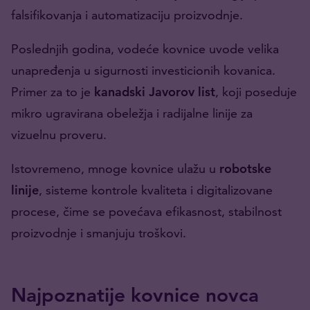
falsifikovanja i automatizaciju proizvodnje.
Poslednjih godina, vodeće kovnice uvode velika
unapređenja u sigurnosti investicionih kovanica.
Primer za to je
kanadski Javorov list
, koji poseduje
mikro ugravirana obeležja i radijalne linije za
vizuelnu proveru.
Istovremeno, mnoge kovnice ulažu u
robotske
linije
, sisteme kontrole kvaliteta i digitalizovane
procese, čime se povećava efikasnost, stabilnost
proizvodnje i smanjuju troškovi.
Najpoznatije kovnice novca