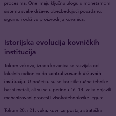
procesima. One imaju ključnu ulogu u monetarnom
sistemu svake države, obezbeđujući pouzdanu,
sigurnu i održivu proizvodnju kovanica.
Istorijska evolucija kovničkih
institucija
Tokom vekova, izrada kovanica se razvijala od
lokalnih radionica do
centralizovanih državnih
institucija
. U početku su se koristile ručne tehnike i
bazni metali, ali su se u periodu 16–18. veka pojavili
mehanizovani procesi i visokotehnološke legure.
Tokom 20. i 21. veka, kovnice postaju strateška