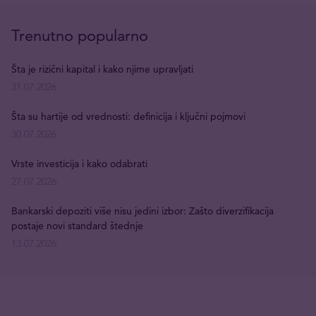
Trenutno popularno
Šta je rizični kapital i kako njime upravljati
31.07.2026
Šta su hartije od vrednosti: definicija i ključni pojmovi
30.07.2026
Vrste investicija i kako odabrati
27.07.2026
Bankarski depoziti više nisu jedini izbor: Zašto diverzifikacija
postaje novi standard štednje
13.07.2026