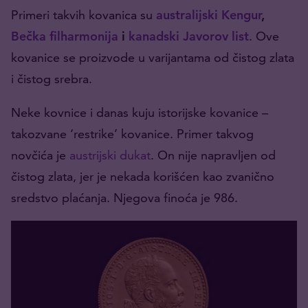
Primeri takvih kovanica su
australijski Kengur
,
Bečka filharmonija
i
kanadski Javorov list
. Ove
kovanice se proizvode u varijantama od čistog zlata
i čistog srebra.
Neke kovnice i danas kuju istorijske kovanice –
takozvane ‘restrike’ kovanice. Primer takvog
novčića je
austrijski dukat
. On nije napravljen od
čistog zlata, jer je nekada korišćen kao zvanično
sredstvo plaćanja. Njegova finoća je 986.