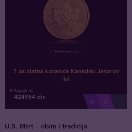
Nema na stanju
1 oz zlatna kovanica Kanadski Javorov
list
Kupujemo
424984
din
U.S. Mint – obim i tradicija