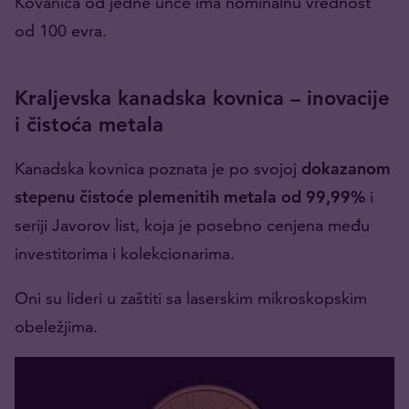
Kovanica od jedne unce ima nominalnu vrednost
od 100 evra.
Kraljevska kanadska kovnica – inovacije
i čistoća metala
Kanadska kovnica poznata je po svojoj
dokazanom
stepenu čistoće plemenitih metala od 99,99%
i
seriji Javorov list, koja je posebno cenjena među
investitorima i kolekcionarima.
Oni su lideri u zaštiti sa laserskim mikroskopskim
obeležjima.