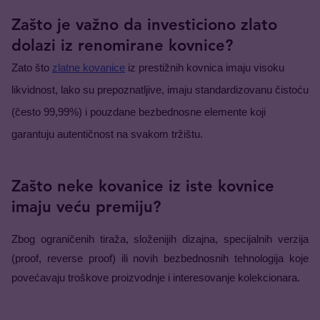
Zašto je važno da investiciono zlato
dolazi iz renomirane kovnice?
Zato što 
zlatne kovanice
 iz prestižnih kovnica imaju visoku 
likvidnost, lako su prepoznatljive, imaju standardizovanu čistoću 
(često 99,99%) i pouzdane bezbednosne elemente koji 
garantuju autentičnost na svakom tržištu.
Zašto neke kovanice iz iste kovnice
imaju veću premiju?
Zbog ograničenih tiraža, složenijih dizajna, specijalnih verzija 
(proof, reverse proof) ili novih bezbednosnih tehnologija koje 
povećavaju troškove proizvodnje i interesovanje kolekcionara.