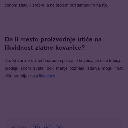
cenom zlata ili srebra, a ne brojem odštampanim na njoj.
Da li mesto proizvodnje utiče na
likvidnost zlatne kovanice?
Da. Kovanice iz međunarodno priznatih kovnica lako se kupuju i 
prodaju širom sveta, dok manje poznata izdanja mogu imati 
višu premiju i nižu 
likvidnost
.
PODELI