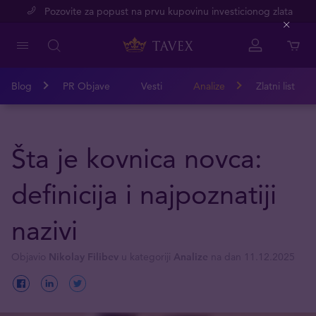
Pozovite za popust na prvu kupovinu investicionog zlata
Close
Blog
PR Objave
Vesti
Analize
Zlatni list
Šta je kovnica novca:
definicija i najpoznatiji
nazivi
Objavio
Nikolay Filibev
u kategoriji
Analize
na dan 11.12.2025