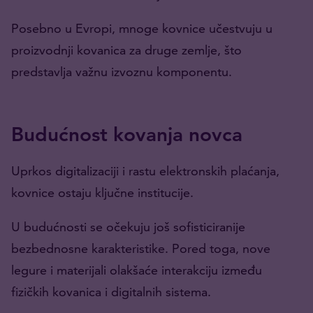
Posebno u Evropi, mnoge kovnice učestvuju u
proizvodnji kovanica za druge zemlje, što
predstavlja važnu izvoznu komponentu.
Budućnost kovanja novca
Uprkos digitalizaciji i rastu elektronskih plaćanja,
kovnice ostaju ključne institucije.
U budućnosti se očekuju još sofisticiranije
bezbednosne karakteristike. Pored toga, nove
legure i materijali olakšaće interakciju između
fizičkih kovanica i digitalnih sistema.