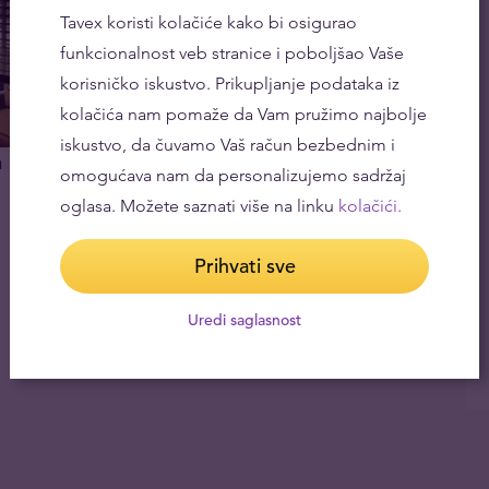
Tavex koristi kolačiće kako bi osigurao
funkcionalnost veb stranice i poboljšao Vaše
korisničko iskustvo. Prikupljanje podataka iz
kolačića nam pomaže da Vam pružimo najbolje
iskustvo, da čuvamo Vaš račun bezbednim i
a
omogućava nam da personalizujemo sadržaj
oglasa. Možete saznati više na linku
kolačići.
Prihvati sve
Uredi saglasnost