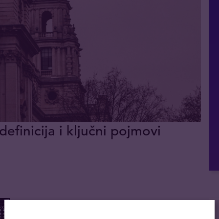
definicija i ključni pojmovi