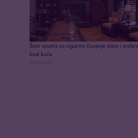
Šest saveta za sigurno čuvanje zlata i srebr
kod kuće
02.08.2022