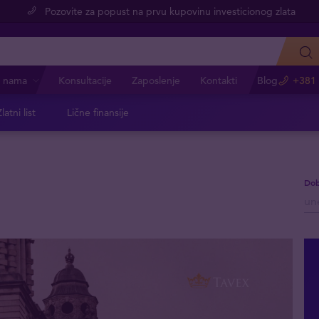
Pozovite za popust na prvu kupovinu investicionog zlata
 nama
Konsultacije
Zaposlenje
Kontakti
Blog
+381 
latni list
Lične finansije
Dob