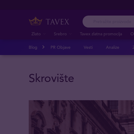
Zlato
Srebro
Tavex zlatna promocija
O
Blog
PR Objave
Vesti
Analize
Z
Skrovište