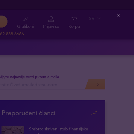
SR
Close
Grafikoni
Prijavi se
Korpa
62 888 6666
ijajte najnovije vesti putem e-maila
Preporučeni članci
Srebro: skriveni stub finansijske