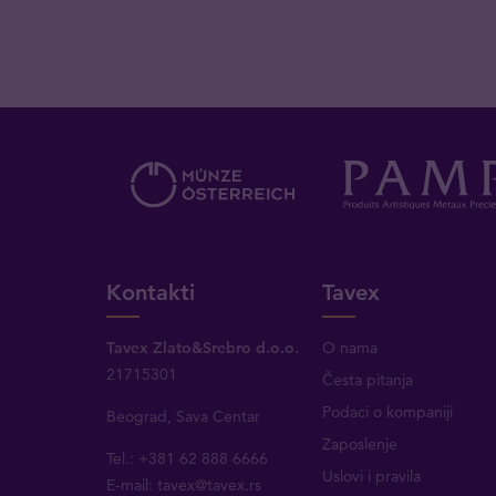
Kontakti
Tavex
Tavex Zlato&Srebro d.o.o.
O nama
21715301
Česta pitanja
Podaci o kompaniji
Beograd, Sava Centar
Zaposlenje
Tel.: +381 62 888 6666
Uslovi i pravila
E-mail:
tavex@tavex.rs