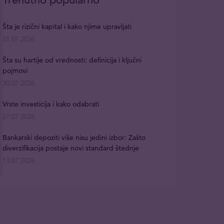
Šta je rizični kapital i kako njime upravljati
31.07.2026
Šta su hartije od vrednosti: definicija i ključni
pojmovi
30.07.2026
Vrste investicija i kako odabrati
27.07.2026
Bankarski depoziti više nisu jedini izbor: Zašto
diverzifikacija postaje novi standard štednje
13.07.2026