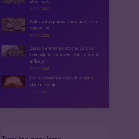
stabilnosti
04.01.2022
Kako zlato spašava ljude od fijaska
turske lire
04.01.2022
Zašto Centralna i Istočna Evropa
računaju na kupovinu zlata, a protiv
inflacije
04.01.2022
Indija ostvarila najveću kupovinu
zlata u istoriji
12.01.2022
Trenutno popularno