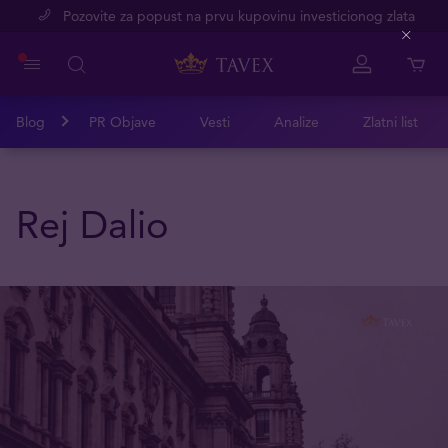
Pozovite za popust na prvu kupovinu investicionog zlata
Close
Blog
PR Objave
Vesti
Analize
Zlatni list
Rej Dalio