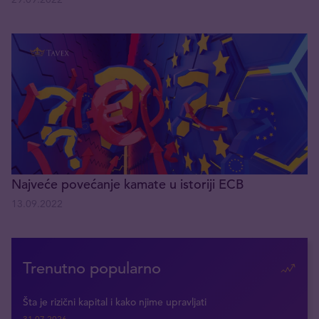
Najveće povećanje kamate u istoriji ECB
13.09.2022
Trenutno popularno
Šta je rizični kapital i kako njime upravljati
31.07.2026