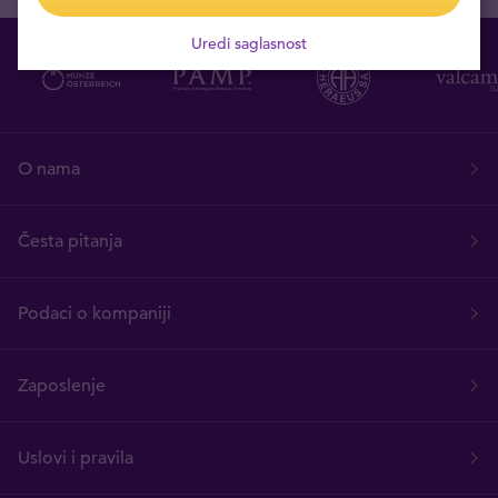
Uredi saglasnost
O nama
Česta pitanja
Podaci o kompaniji
Zaposlenje
Uslovi i pravila