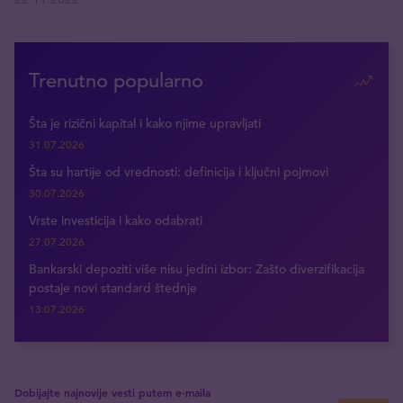
Trenutno popularno
Šta je rizični kapital i kako njime upravljati
31.07.2026
Šta su hartije od vrednosti: definicija i ključni pojmovi
30.07.2026
Vrste investicija i kako odabrati
27.07.2026
Bankarski depoziti više nisu jedini izbor: Zašto diverzifikacija
postaje novi standard štednje
13.07.2026
Dobijajte najnovije vesti putem e-maila