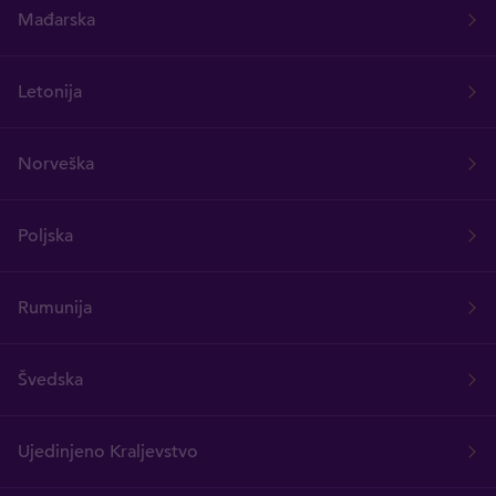
Mađarska
Letonija
Norveška
Poljska
Rumunija
Švedska
Ujedinjeno Kraljevstvo