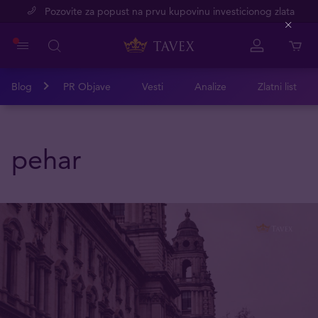
Pozovite za popust na prvu kupovinu investicionog zlata
Close
Blog
PR Objave
Vesti
Analize
Zlatni list
pehar