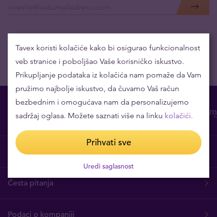
Tavex koristi kolačiće kako bi osigurao funkcionalnost
veb stranice i poboljšao Vaše korisničko iskustvo.
Prikupljanje podataka iz kolačića nam pomaže da Vam
pružimo najbolje iskustvo, da čuvamo Vaš račun
bezbednim i omogućava nam da personalizujemo
sadržaj oglasa. Možete saznati više na linku
kolačići.
Prihvati sve
O nama
Uredi saglasnost
Česta pitanja
Podaci o kompaniji