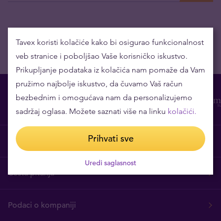
Tavex koristi kolačiće kako bi osigurao funkcionalnost
veb stranice i poboljšao Vaše korisničko iskustvo.
Prikupljanje podataka iz kolačića nam pomaže da Vam
pružimo najbolje iskustvo, da čuvamo Vaš račun
bezbednim i omogućava nam da personalizujemo
sadržaj oglasa. Možete saznati više na linku
kolačići.
Prihvati sve
O nama
Uredi saglasnost
Česta pitanja
Podaci o kompaniji