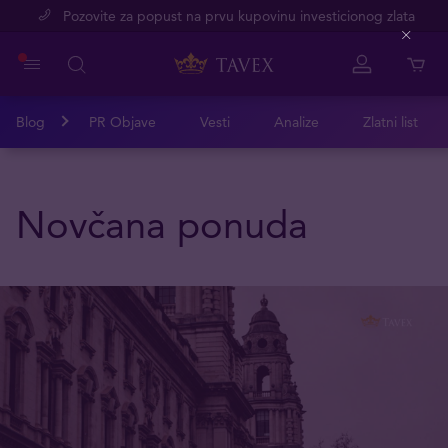
Pozovite za popust na prvu kupovinu investicionog zlata
Close
Blog
PR Objave
Vesti
Analize
Zlatni list
Novčana ponuda