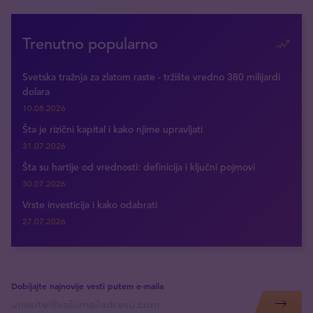
Trenutno popularno
Svetska tražnja za zlatom raste - tržište vredno 380 milijardi
dolara
10.08.2026
Šta je rizični kapital i kako njime upravljati
31.07.2026
Šta su hartije od vrednosti: definicija i ključni pojmovi
30.07.2026
Vrste investicija i kako odabrati
27.07.2026
Dobijajte najnovije vesti putem e-maila