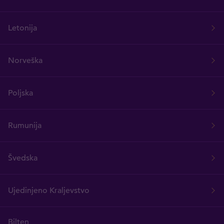
Letonija
Norveška
Poljska
Rumunija
Švedska
Ujedinjeno Kraljevstvo
Bilten