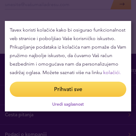
Tavex koristi kolačiće kako bi osigurao funkcionalnost
veb stranice i poboljšao Vaše korisničko iskustvo.
Prikupljanje podataka iz kolačića nam pomaže da Vam
pružimo najbolje iskustvo, da čuvamo Vaš račun
bezbednim i omogućava nam da personalizujemo
sadržaj oglasa. Možete saznati više na linku
kolačići.
Prihvati sve
O nama
Uredi saglasnost
Česta pitanja
Podaci o kompaniji