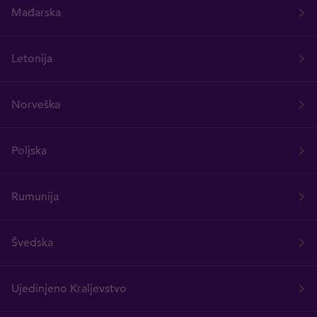
Mađarska
Letonija
Norveška
Poljska
Rumunija
Švedska
Ujedinjeno Kraljevstvo