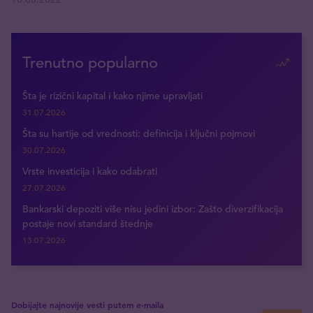
Trenutno popularno
Šta je rizični kapital i kako njime upravljati
31.07.2026
Šta su hartije od vrednosti: definicija i ključni pojmovi
30.07.2026
Vrste investicija i kako odabrati
27.07.2026
Bankarski depoziti više nisu jedini izbor: Zašto diverzifikacija
postaje novi standard štednje
13.07.2026
Dobijajte najnovije vesti putem e-maila