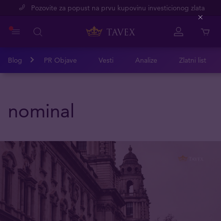
Pozovite za popust na prvu kupovinu investicionog zlata
Close
Blog
PR Objave
Vesti
Analize
Zlatni list
nominal