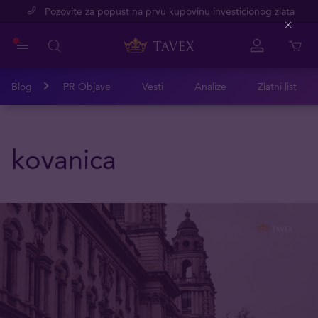
Pozovite za popust na prvu kupovinu investicionog zlata
Close
Blog
PR Objave
Vesti
Analize
Zlatni list
kovanica