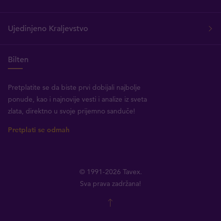
Ujedinjeno Kraljevstvo
Bilten
Pretplatite se da biste prvi dobijali najbolje
ponude, kao i najnovije vesti i analize iz sveta
zlata, direktno u svoje prijemno sanduče!
Pretplati se odmah
© 1991-2026 Tavex.
Sva prava zadržana!