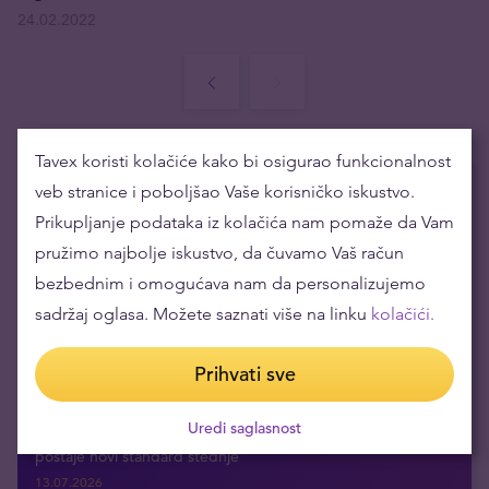
24.02.2022
Tavex koristi kolačiće kako bi osigurao funkcionalnost
veb stranice i poboljšao Vaše korisničko iskustvo.
Trenutno popularno
Prikupljanje podataka iz kolačića nam pomaže da Vam
pružimo najbolje iskustvo, da čuvamo Vaš račun
Šta je rizični kapital i kako njime upravljati
bezbednim i omogućava nam da personalizujemo
31.07.2026
sadržaj oglasa. Možete saznati više na linku
kolačići.
Šta su hartije od vrednosti: definicija i ključni pojmovi
30.07.2026
Prihvati sve
Vrste investicija i kako odabrati
27.07.2026
Uredi saglasnost
Bankarski depoziti više nisu jedini izbor: Zašto diverzifikacija
postaje novi standard štednje
13.07.2026