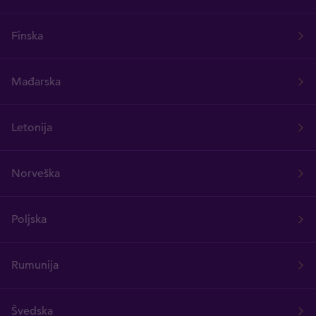
Finska
Mađarska
Letonija
Norveška
Poljska
Rumunija
Švedska