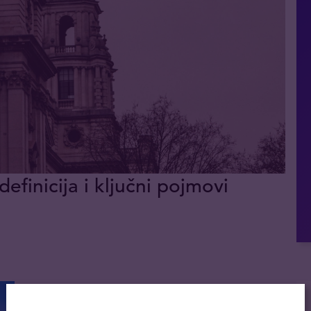
definicija i ključni pojmovi