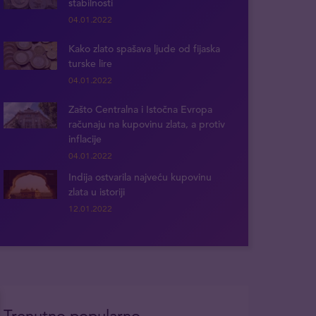
stabilnosti
04.01.2022
Kako zlato spašava ljude od fijaska
turske lire
04.01.2022
Zašto Centralna i Istočna Evropa
računaju na kupovinu zlata, a protiv
inflacije
04.01.2022
Indija ostvarila najveću kupovinu
zlata u istoriji
12.01.2022
Trenutno popularno