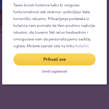
Tavex koristi kolačiće kako bi osigurao
funkcionalnost veb stranice i poboljšao Vaše
korisničko iskustvo. Prikupljanje podataka iz
kolačića nam pomaže da Vam pružimo najbolje
iskustvo, da čuvamo Vaš račun bezbednim i
omogućava nam da personalizujemo sadržaj
oglasa. Možete saznati više na linku
kolačići.
Prihvati sve
Uredi saglasnost