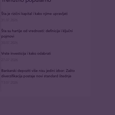
Šta je rizični kapital i kako njime upravljati
31.07.2026
Šta su hartije od vrednosti: definicija i ključni
pojmovi
30.07.2026
Vrste investicija i kako odabrati
27.07.2026
Bankarski depoziti više nisu jedini izbor: Zašto
diverzifikacija postaje novi standard štednje
13.07.2026