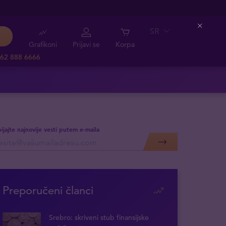
SR
Close
Grafikoni
Prijavi se
Korpa
62 888 6666
ijajte najnovije vesti putem e-maila
Preporučeni članci
Srebro: skriveni stub finansijske