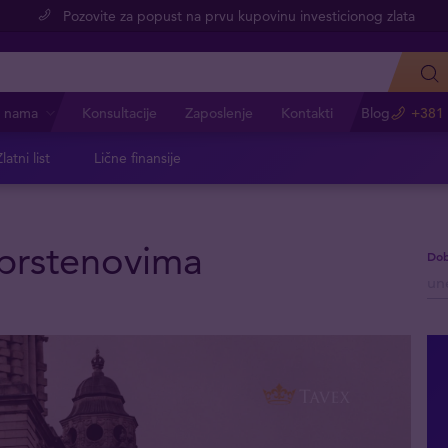
Pozovite za popust na prvu kupovinu investicionog zlata
 nama
Konsultacije
Zaposlenje
Kontakti
Blog
+381 
latni list
Lične finansije
 prstenovima
Dob