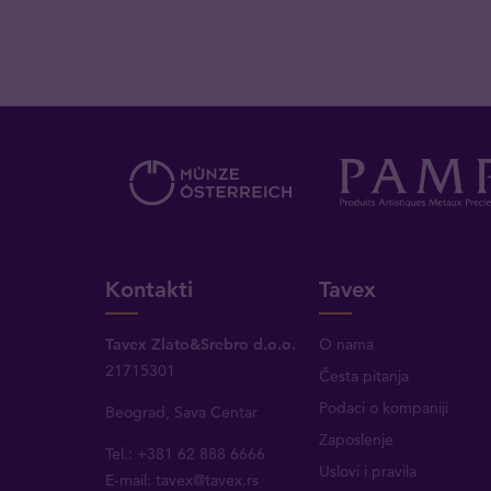
Kontakti
Tavex
Tavex Zlato&Srebro d.o.o.
O nama
21715301
Česta pitanja
Podaci o kompaniji
Beograd, Sava Centar
Zaposlenje
Tel.: +381 62 888 6666
Uslovi i pravila
E-mail:
tavex@tavex.rs