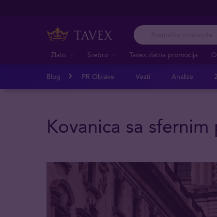
Zlato
Srebro
Tavex zlatna promocija
O
Blog
PR Objave
Vesti
Analize
Z
Kovanica sa sfernim