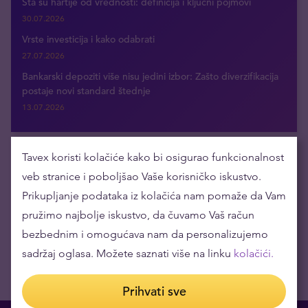
Šta su hartije od vrednosti: definicija i ključni pojmovi
30.07.2026
Vrste investicija i kako odabrati
27.07.2026
Bankarski depoziti više nisu jedini izbor: Zašto diverzifikacija
postaje novi standard štednje
13.07.2026
Tavex koristi kolačiće kako bi osigurao funkcionalnost
Dobijajte najnovije vesti putem e-maila
veb stranice i poboljšao Vaše korisničko iskustvo.
Prikupljanje podataka iz kolačića nam pomaže da Vam
pružimo najbolje iskustvo, da čuvamo Vaš račun
bezbednim i omogućava nam da personalizujemo
sadržaj oglasa. Možete saznati više na linku
kolačići.
Prihvati sve