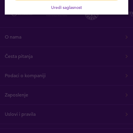
Uredi saglasnost
O nama
Česta pitanja
Podaci o kompaniji
Zaposlenje
Uslovi i pravila