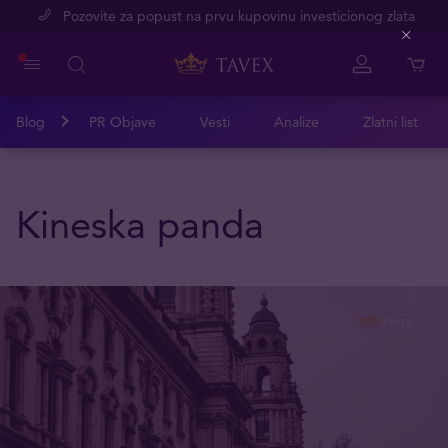
Pozovite za popust na prvu kupovinu investicionog zlata
Close
Blog
PR Objave
Vesti
Analize
Zlatni list
Kineska panda