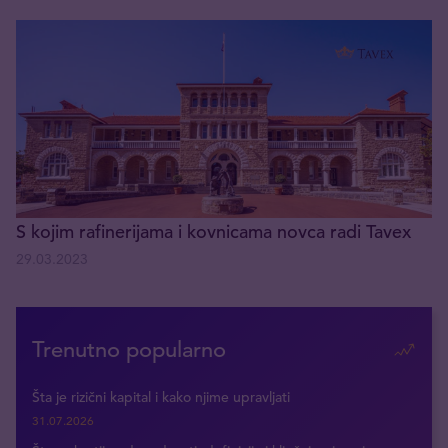
S kojim rafinerijama i kovnicama novca radi Tavex
29.03.2023
Trenutno popularno
Šta je rizični kapital i kako njime upravljati
31.07.2026