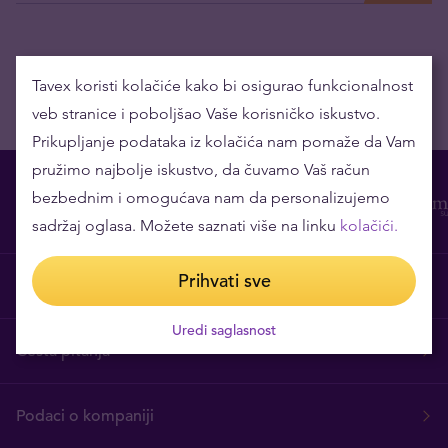
Tavex koristi kolačiće kako bi osigurao funkcionalnost
veb stranice i poboljšao Vaše korisničko iskustvo.
Prikupljanje podataka iz kolačića nam pomaže da Vam
pružimo najbolje iskustvo, da čuvamo Vaš račun
bezbednim i omogućava nam da personalizujemo
sadržaj oglasa. Možete saznati više na linku
kolačići.
Prihvati sve
O nama
Uredi saglasnost
Česta pitanja
Podaci o kompaniji