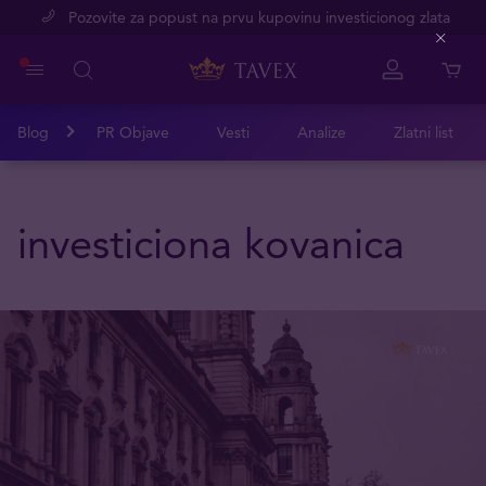
Pozovite za popust na prvu kupovinu investicionog zlata
Close
Blog
PR Objave
Vesti
Analize
Zlatni list
investiciona kovanica