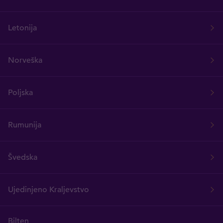
Letonija
Norveška
Poljska
Rumunija
Švedska
Ujedinjeno Kraljevstvo
Bilten