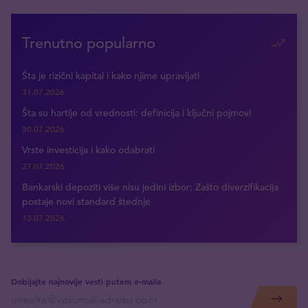
Trenutno popularno
Šta je rizični kapital i kako njime upravljati
31.07.2026
Šta su hartije od vrednosti: definicija i ključni pojmovi
30.07.2026
Vrste investicija i kako odabrati
27.07.2026
Bankarski depoziti više nisu jedini izbor: Zašto diverzifikacija
postaje novi standard štednje
13.07.2026
Dobijajte najnovije vesti putem e-maila