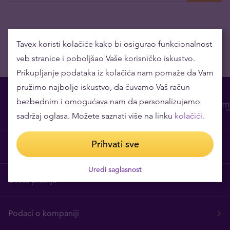
Tavex koristi kolačiće kako bi osigurao funkcionalnost
veb stranice i poboljšao Vaše korisničko iskustvo.
Prikupljanje podataka iz kolačića nam pomaže da Vam
pružimo najbolje iskustvo, da čuvamo Vaš račun
bezbednim i omogućava nam da personalizujemo
sadržaj oglasa. Možete saznati više na linku
kolačići.
Prihvati sve
O nama
Uredi saglasnost
Česta pitanja
Podaci o kompaniji