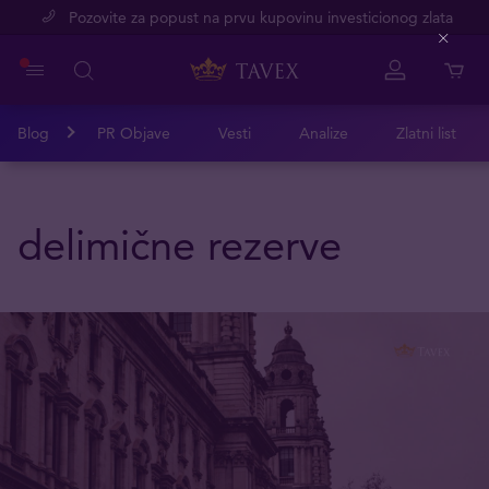
Pozovite za popust na prvu kupovinu investicionog zlata
Close
Blog
PR Objave
Vesti
Analize
Zlatni list
delimične rezerve