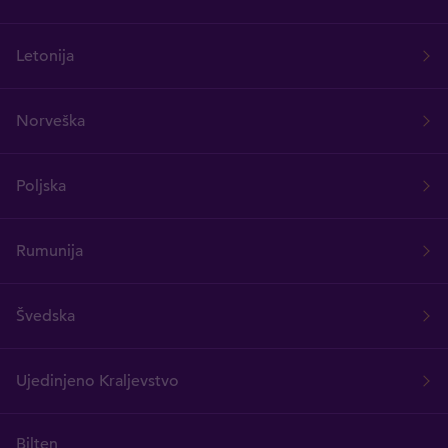
Letonija
Norveška
Poljska
Rumunija
Švedska
Ujedinjeno Kraljevstvo
Bilten