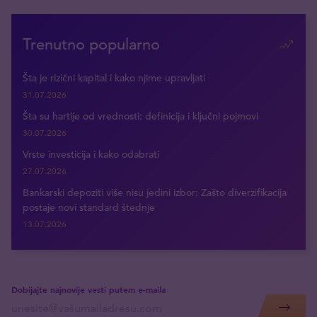
Trenutno popularno
Šta je rizični kapital i kako njime upravljati
31.07.2026
Šta su hartije od vrednosti: definicija i ključni pojmovi
30.07.2026
Vrste investicija i kako odabrati
27.07.2026
Bankarski depoziti više nisu jedini izbor: Zašto diverzifikacija
postaje novi standard štednje
13.07.2026
Dobijajte najnovije vesti putem e-maila