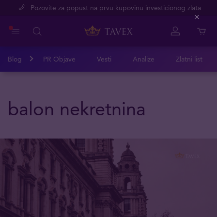
Pozovite za popust na prvu kupovinu investicionog zlata
Close
Blog
PR Objave
Vesti
Analize
Zlatni list
balon nekretnina