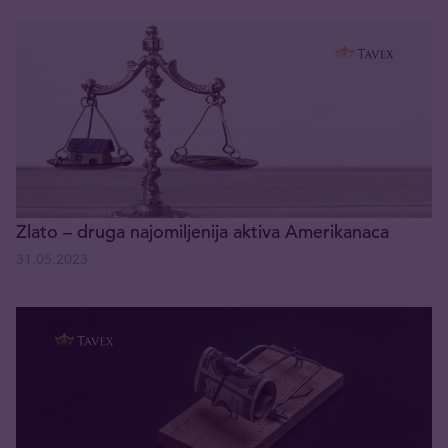
Zlato – druga najomiljenija aktiva Amerikanaca
31.05.2023