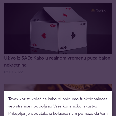
Uživo iz SAD: Kako u realnom vremenu puca balon
nekretnina
05.07.2022
Tavex koristi kolačiće kako bi osigurao funkcionalnost
veb stranice i poboljšao Vaše korisničko iskustvo.
Prikupljanje podataka iz kolačića nam pomaže da Vam