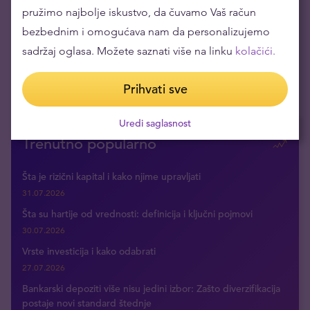
pružimo najbolje iskustvo, da čuvamo Vaš račun
bezbednim i omogućava nam da personalizujemo
sadržaj oglasa. Možete saznati više na linku
kolačići.
Koje aktive čuvaju kupovnu moć u vreme krize
26.04.2022
Prihvati sve
Uredi saglasnost
Trenutno popularno
Šta je rizični kapital i kako njime upravljati
31.07.2026
Šta su hartije od vrednosti: definicija i ključni pojmovi
30.07.2026
Vrste investicija i kako odabrati
27.07.2026
Bankarski depoziti više nisu jedini izbor: Zašto diverzifikacija
postaje novi standard štednje