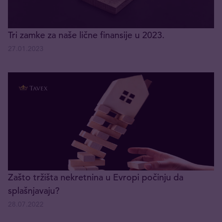
Tri zamke za naše lične finansije u 2023.
27.01.2023
Zašto tržišta nekretnina u Evropi počinju da
splašnjavaju?
28.07.2022