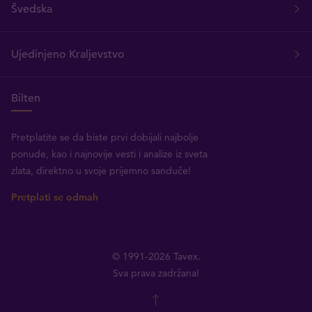
Švedska
Ujedinjeno Kraljevstvo
Bilten
Pretplatite se da biste prvi dobijali najbolje
ponude, kao i najnovije vesti i analize iz sveta
zlata, direktno u svoje prijemno sanduče!
Pretplati se odmah
© 1991-2026 Tavex.
Sva prava zadržana!