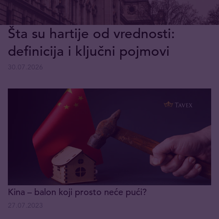
Šta su hartije od vrednosti:
definicija i ključni pojmovi
30.07.2026
Kina – balon koji prosto neće pući?
27.07.2023