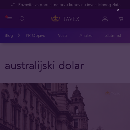
Pozovite za popust na prvu kupovinu investicionog zlata
Close
Blog
PR Objave
Vesti
Analize
Zlatni list
australijski dolar