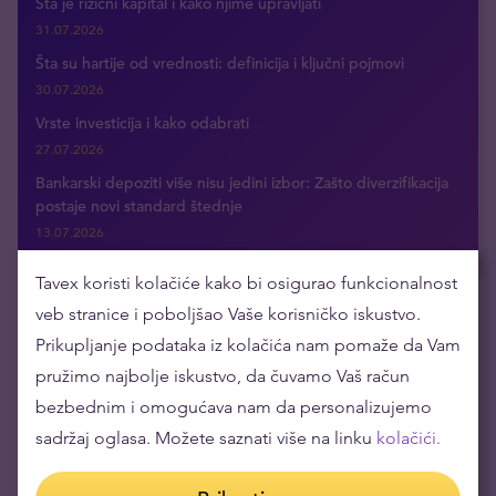
Šta je rizični kapital i kako njime upravljati
31.07.2026
Šta su hartije od vrednosti: definicija i ključni pojmovi
30.07.2026
Vrste investicija i kako odabrati
27.07.2026
Bankarski depoziti više nisu jedini izbor: Zašto diverzifikacija
postaje novi standard štednje
13.07.2026
Tavex koristi kolačiće kako bi osigurao funkcionalnost
veb stranice i poboljšao Vaše korisničko iskustvo.
Dobijajte najnovije vesti putem e-maila
Prikupljanje podataka iz kolačića nam pomaže da Vam
pružimo najbolje iskustvo, da čuvamo Vaš račun
bezbednim i omogućava nam da personalizujemo
sadržaj oglasa. Možete saznati više na linku
kolačići.