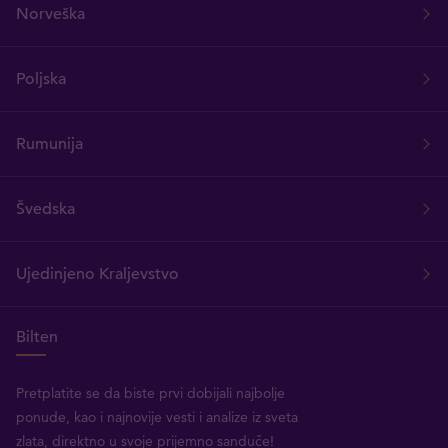
Norveška
Poljska
Rumunija
Švedska
Ujedinjeno Kraljevstvo
Bilten
Pretplatite se da biste prvi dobijali najbolje
ponude, kao i najnovije vesti i analize iz sveta
zlata, direktno u svoje prijemno sanduče!