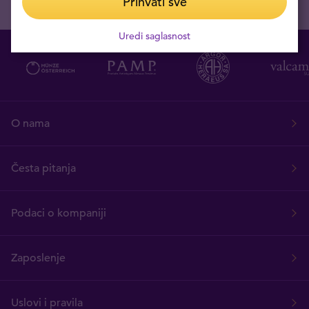
Prihvati sve
Uredi saglasnost
O nama
Česta pitanja
Podaci o kompaniji
Zaposlenje
Uslovi i pravila