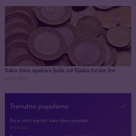
Kako zlato spašava ljude od fijaska turske lire
04.01.2022
Trenutno popularno
Šta je rizični kapital i kako njime upravljati
31.07.2026