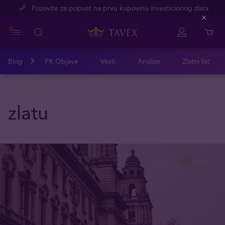
Pozovite za popust na prvu kupovinu investicionog zlata
Close
Blog
PR Objave
Vesti
Analize
Zlatni list
zlatu