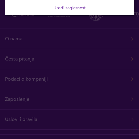
Uredi saglasnost
O nama
Česta pitanja
Podaci o kompaniji
Zaposlenje
Uslovi i pravila