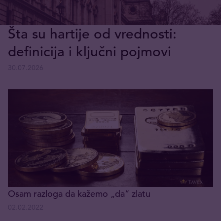
Šta su hartije od vrednosti:
definicija i ključni pojmovi
30.07.2026
Osam razloga da kažemo „da“ zlatu
02.02.2022