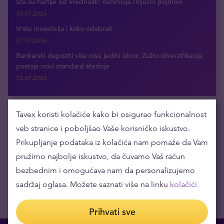
Šta su hartije od vrednosti: definicija i ključni pojmovi
30.07.2026
Vrste investicija i kako odabrati
27.07.2026
Bankarski depoziti više nisu jedini izbor: Zašto diverzifikacija
postaje novi standard štednje
13.07.2026
Tavex koristi kolačiće kako bi osigurao funkcionalnost
Dobijajte najnovije vesti putem e-maila
veb stranice i poboljšao Vaše korisničko iskustvo.
Prikupljanje podataka iz kolačića nam pomaže da Vam
pružimo najbolje iskustvo, da čuvamo Vaš račun
bezbednim i omogućava nam da personalizujemo
sadržaj oglasa. Možete saznati više na linku
kolačići.
Prihvati sve