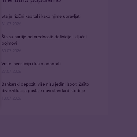
Šta je rizični kapital i kako njime upravljati
31.07.2026
Šta su hartije od vrednosti: definicija i ključni
pojmovi
30.07.2026
Vrste investicija i kako odabrati
27.07.2026
Bankarski depoziti više nisu jedini izbor: Zašto
diverzifikacija postaje novi standard štednje
13.07.2026