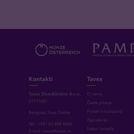
Kontakti
Tavex
Tavex Zlato&Srebro d.o.o.
O nama
21715301
Česta pitanja
Podaci o kompaniji
Beograd, Sava Centar
Zaposlenje
Tel.: +381 62 888 6666
Uslovi i pravila
E-mail:
tavex@tavex.rs