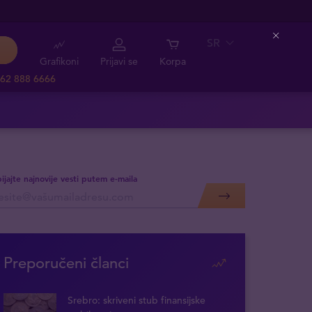
SR
Close
Grafikoni
Prijavi se
Korpa
62 888 6666
ijajte najnovije vesti putem e-maila
Preporučeni članci
Srebro: skriveni stub finansijske