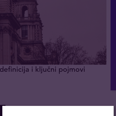
definicija i ključni pojmovi