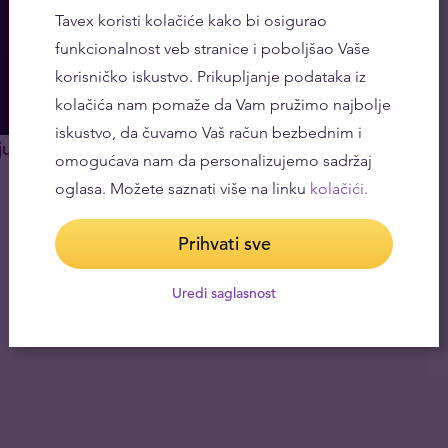
Tavex koristi kolačiće kako bi osigurao
funkcionalnost veb stranice i poboljšao Vaše
korisničko iskustvo. Prikupljanje podataka iz
kolačića nam pomaže da Vam pružimo najbolje
iskustvo, da čuvamo Vaš račun bezbednim i
ju?
omogućava nam da personalizujemo sadržaj
oglasa. Možete saznati više na linku
kolačići.
Prihvati sve
Uredi saglasnost