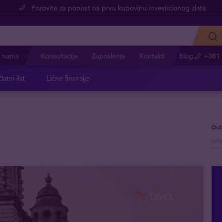
Pozovite za popust na prvu kupovinu investicionog zlata
 nama
Konsultacije
Zaposlenje
Kontakti
Blog
+381 
latni list
Lične finansije
Dob