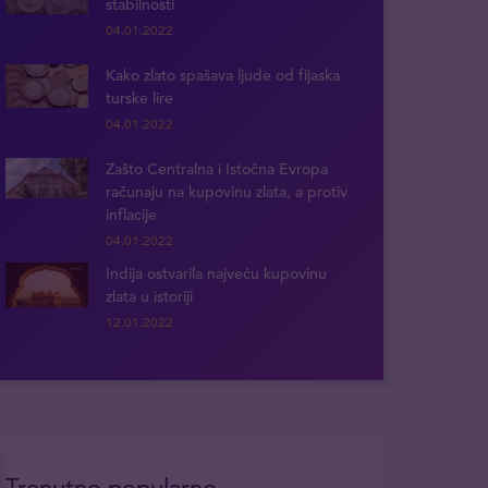
stabilnosti
04.01.2022
Kako zlato spašava ljude od fijaska
turske lire
04.01.2022
Zašto Centralna i Istočna Evropa
računaju na kupovinu zlata, a protiv
inflacije
04.01.2022
Indija ostvarila najveću kupovinu
zlata u istoriji
12.01.2022
Trenutno popularno