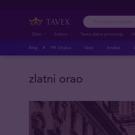
Zlato
Srebro
Tavex zlatna promocija
O
Blog
PR Objave
Vesti
Analize
Z
zlatni orao