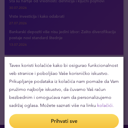
Šta su hartije od vrednosti: definicija i ključni pojmovi
30.07.2026
Vrste investicija i kako odabrati
27.07.2026
Bankarski depoziti više nisu jedini izbor: Zašto diverzifikacija
postaje novi standard štednje
13.07.2026
Tavex koristi kolačiće kako bi osigurao funkcionalnost
Dobijajte najnovije vesti putem e-maila
veb stranice i poboljšao Vaše korisničko iskustvo.
Prikupljanje podataka iz kolačića nam pomaže da Vam
pružimo najbolje iskustvo, da čuvamo Vaš račun
bezbednim i omogućava nam da personalizujemo
sadržaj oglasa. Možete saznati više na linku
kolačići.
Prihvati sve