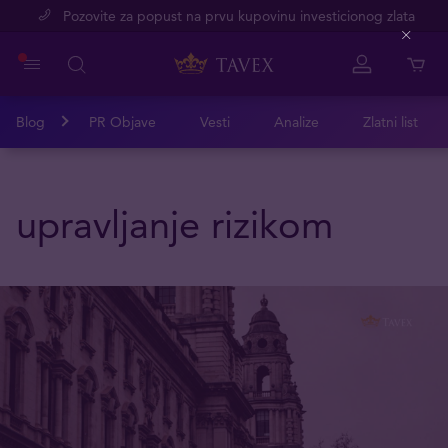
Pozovite za popust na prvu kupovinu investicionog zlata
Close
Blog
PR Objave
Vesti
Analize
Zlatni list
upravljanje rizikom