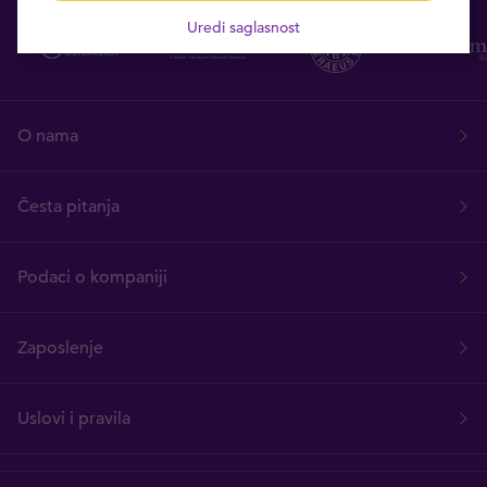
Uredi saglasnost
O nama
Česta pitanja
Podaci o kompaniji
Zaposlenje
Uslovi i pravila