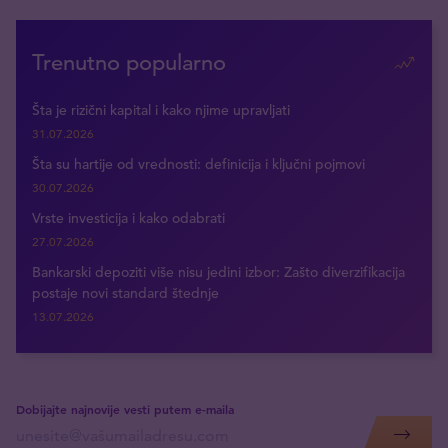
Trenutno popularno
Šta je rizični kapital i kako njime upravljati
31.07.2026
Šta su hartije od vrednosti: definicija i ključni pojmovi
30.07.2026
Vrste investicija i kako odabrati
27.07.2026
Bankarski depoziti više nisu jedini izbor: Zašto diverzifikacija
postaje novi standard štednje
13.07.2026
Dobijajte najnovije vesti putem e-maila