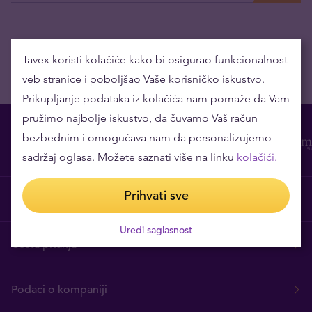
Tavex koristi kolačiće kako bi osigurao funkcionalnost
veb stranice i poboljšao Vaše korisničko iskustvo.
Prikupljanje podataka iz kolačića nam pomaže da Vam
pružimo najbolje iskustvo, da čuvamo Vaš račun
bezbednim i omogućava nam da personalizujemo
sadržaj oglasa. Možete saznati više na linku
kolačići.
Prihvati sve
O nama
Uredi saglasnost
Česta pitanja
Podaci o kompaniji