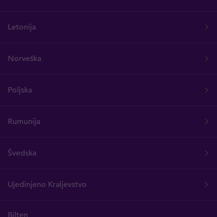
Letonija
Norveška
Poljska
Rumunija
Švedska
Ujedinjeno Kraljevstvo
Bilten