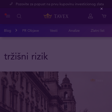
Pozovite za popust na prvu kupovinu investicionog zlata
Close
Blog
PR Objave
Vesti
Analize
Zlatni list
tržišni rizik