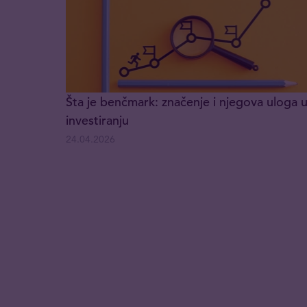
Šta je benčmark: značenje i njegova uloga 
investiranju
24.04.2026