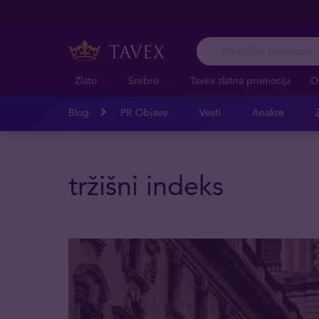
Zlato
Srebro
Tavex zlatna promocija
O
Blog
PR Objave
Vesti
Analize
Z
tržišni indeks