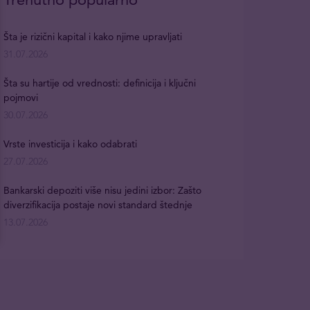
Šta je rizični kapital i kako njime upravljati
31.07.2026
Šta su hartije od vrednosti: definicija i ključni
pojmovi
30.07.2026
Vrste investicija i kako odabrati
27.07.2026
Bankarski depoziti više nisu jedini izbor: Zašto
diverzifikacija postaje novi standard štednje
13.07.2026