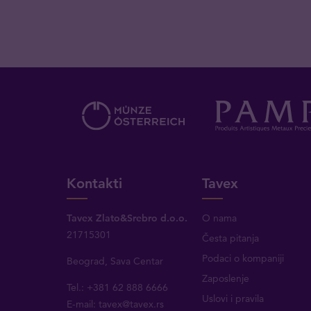
Kontakti
Tavex
Tavex Zlato&Srebro d.o.o.
O nama
21715301
Česta pitanja
Podaci o kompaniji
Beograd, Sava Centar
Zaposlenje
Tel.: +381 62 888 6666
Uslovi i pravila
E-mail:
tavex@tavex.rs