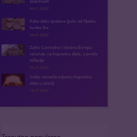
stabilnosti
04.01.2022
Kako zlato spašava ljude od fijaska
turske lire
04.01.2022
Zašto Centralna i Istočna Evropa
računaju na kupovinu zlata, a protiv
inflacije
04.01.2022
Indija ostvarila najveću kupovinu
zlata u istoriji
12.01.2022
Trenutno popularno