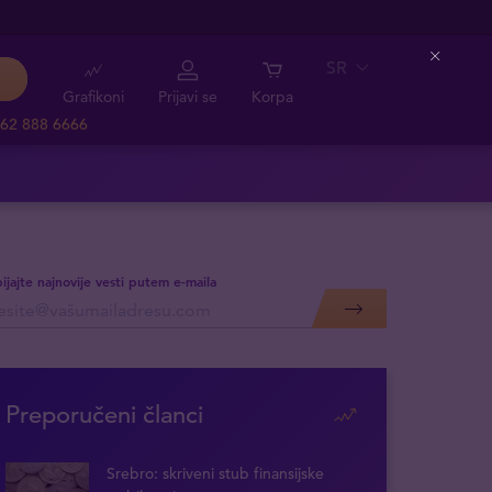
SR
Close
Grafikoni
Prijavi se
Korpa
62 888 6666
ijajte najnovije vesti putem e-maila
Preporučeni članci
Srebro: skriveni stub finansijske