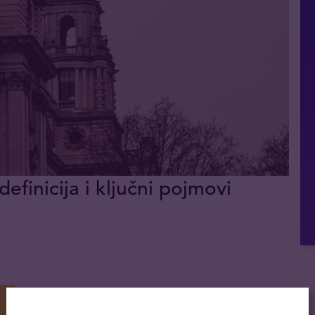
definicija i ključni pojmovi