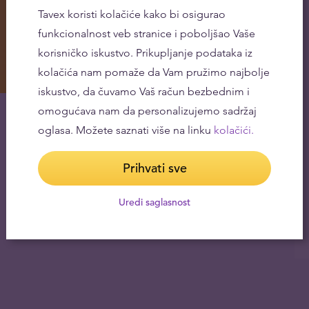
Tavex koristi kolačiće kako bi osigurao
funkcionalnost veb stranice i poboljšao Vaše
korisničko iskustvo. Prikupljanje podataka iz
kolačića nam pomaže da Vam pružimo najbolje
iskustvo, da čuvamo Vaš račun bezbednim i
u
omogućava nam da personalizujemo sadržaj
oglasa. Možete saznati više na linku
kolačići.
Prihvati sve
Uredi saglasnost