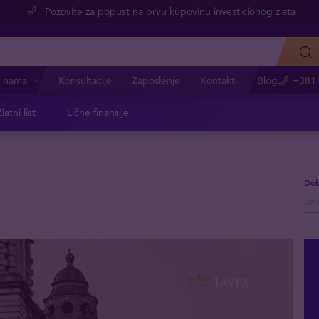
Pozovite za popust na prvu kupovinu investicionog zlata
 nama
Konsultacije
Zaposlenje
Kontakti
Blog
+381 
latni list
Lične finansije
Dob