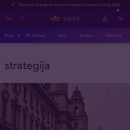
Pozovite za popust na prvu kupovinu investicionog zlata
Close
Blog
PR Objave
Vesti
Analize
Zlatni list
strategija