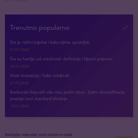
Trenutno popularno
Šta je rizični kapital i kako njime upravljati
31.07.2026
Šta su hartije od vrednosti: definicija i ključni pojmovi
30.07.2026
Vrste investicija i kako odabrati
27.07.2026
Bankarski depoziti više nisu jedini izbor: Zašto diverzifikacija
postaje novi standard štednje
13.07.2026
Dobijajte najnovije vesti putem e-maila