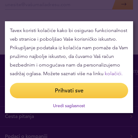
Tavex koristi kolačiće kako bi osigurao funkcionalnost
veb stranice i poboljšao Vaše korisničko iskustvo.
Prikupljanje podataka iz kolačića nam pomaže da Vam
pružimo najbolje iskustvo, da čuvamo Vaš račun
bezbednim i omogućava nam da personalizujemo
sadržaj oglasa. Možete saznati više na linku
kolačići.
Prihvati sve
O nama
Uredi saglasnost
Česta pitanja
Podaci o kompaniji