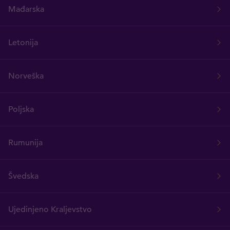
Mađarska
Letonija
Norveška
Poljska
Rumunija
Švedska
Ujedinjeno Kraljevstvo